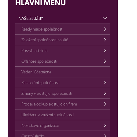
HLAVNÍ MENU
NAŠE SLUŽBY
Ready made společnosti
Založení společnosti na klíč
Poskytnutí sídla
Offshore společnosti
Vedení účetnictví
Zahraniční společnosti
Změny v existující společnosti
Prodej a odkup existujících firem
Likvidace a zrušení společnosti
Neziskové organizace
Ostatní služby