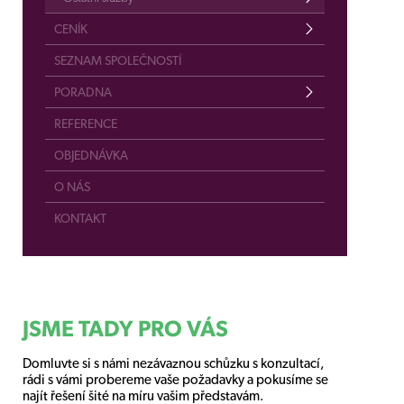
CENÍK
SEZNAM SPOLEČNOSTÍ
PORADNA
REFERENCE
OBJEDNÁVKA
O NÁS
KONTAKT
JSME TADY PRO VÁS
Domluvte si s námi nezávaznou schůzku s konzultací,
rádi s vámi probereme vaše požadavky a pokusíme se
najít řešení šité na míru vašim představám.