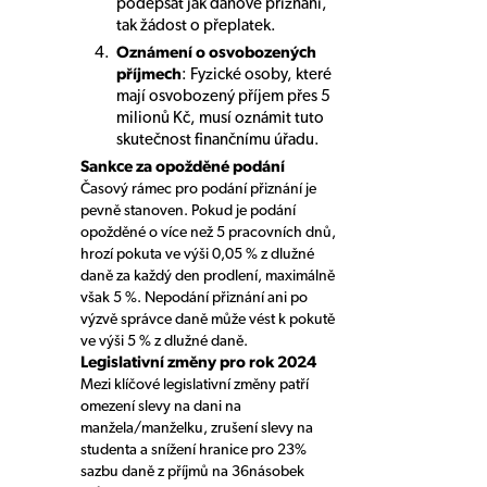
podepsat jak daňové přiznání,
tak žádost o přeplatek.
Oznámení o osvobozených
příjmech
: Fyzické osoby, které
mají osvobozený příjem přes 5
milionů Kč, musí oznámit tuto
skutečnost finančnímu úřadu.
Sankce za opožděné podání
Časový rámec pro podání přiznání je
pevně stanoven. Pokud je podání
opožděné o více než 5 pracovních dnů,
hrozí pokuta ve výši 0,05 % z dlužné
daně za každý den prodlení, maximálně
však 5 %. Nepodání přiznání ani po
výzvě správce daně může vést k pokutě
ve výši 5 % z dlužné daně.
Legislativní změny pro rok 2024
Mezi klíčové legislativní změny patří
omezení slevy na dani na
manžela/manželku, zrušení slevy na
studenta a snížení hranice pro 23%
sazbu daně z příjmů na 36násobek