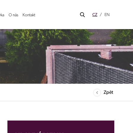
CZ
EN
vka
O nás
Kontakt
Zpět