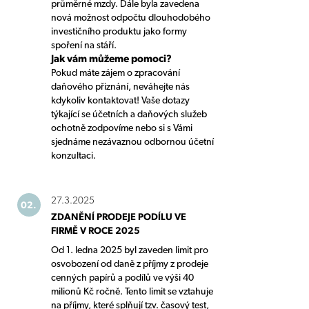
průměrné mzdy. Dále byla zavedena
nová možnost odpočtu dlouhodobého
investičního produktu jako formy
spoření na stáří.
Jak vám můžeme pomoci?
Pokud máte zájem o zpracování
daňového přiznání, neváhejte nás
kdykoliv kontaktovat! Vaše dotazy
týkající se účetních a daňových služeb
ochotně zodpovíme nebo si s Vámi
sjednáme nezávaznou odbornou účetní
konzultaci.
27.3.2025
02.
ZDANĚNÍ PRODEJE PODÍLU VE
FIRMĚ V ROCE 2025
Od 1. ledna 2025 byl zaveden limit pro
osvobození od daně z příjmy z prodeje
cenných papírů a podílů ve výši 40
milionů Kč ročně. Tento limit se vztahuje
na příjmy, které splňují tzv. časový test,