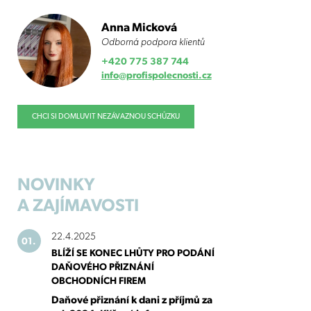
Anna Micková
Odborná podpora klientů
+420 775 387 744
info@profispolecnosti.cz
CHCI SI DOMLUVIT NEZÁVAZNOU SCHŮZKU
NOVINKY
A ZAJÍMAVOSTI
22.4.2025
01.
BLÍŽÍ SE KONEC LHŮTY PRO PODÁNÍ
DAŇOVÉHO PŘIZNÁNÍ
OBCHODNÍCH FIREM
Daňové přiznání k dani z příjmů za