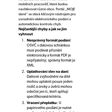
mobilních pracovišť, které budou
navštěvovat různé obce. Portál „MOJE
daně“ se stává klíčovým nástrojem pro
usnadnění elektronického podání a
automatickou kontrolu chyb.
Nejčastější chyby a jak se jim
vyhnout
Nesprávný formát podání
:
OSVČ s datovou schránkou
musí podávat přiznání
elektronicky a formát PDF je
nepřijatelný; správný formát je
XML.
Uplatňování slev na dani
:
Daňové zvýhodnění na dítě
mohou uplatnit pouze jeden
rodič a úroky z úvěrů mohou
odečíst jen ti, kteří splňují
specifikovaná kritéria.
Vracení přeplatku
: U
papírového podání je nutné