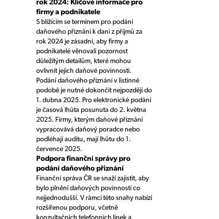
rok 2024: Klíčové informace pro
firmy a podnikatele
S blížícím se termínem pro podání
daňového přiznání k dani z příjmů za
rok 2024 je zásadní, aby firmy a
podnikatelé věnovali pozornost
důležitým detailům, které mohou
ovlivnit jejich daňové povinnosti.
Podání daňového přiznání v listinné
podobě je nutné dokončit nejpozději do
1. dubna 2025. Pro elektronické podání
je časová lhůta posunuta do 2. května
2025. Firmy, kterým daňové přiznání
vypracovává daňový poradce nebo
podléhají auditu, mají lhůtu do 1.
července 2025.
Podpora finanční správy pro
podání daňového přiznání
Finanční správa ČR se snaží zajistit, aby
bylo plnění daňových povinností co
nejjednodušší. V rámci této snahy nabízí
rozšířenou podporu, včetně
konzultačních telefonních linek a