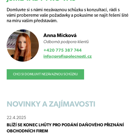
Domluvte si s námi nezávaznou schůzku s konzultací, rádi s
vámi probereme vaše požadavky a pokusíme se najít řešení šité
na míru vašim představám.
Anna Micková
Odborná podpora klientů
+420 775 387 744
info@profispolecnosti.cz
CHCI SI DOMLUVIT NEZÁVAZNOU SCHŮZKU
NOVINKY
A ZAJÍMAVOSTI
22.4.2025
BLÍŽÍ SE KONEC LHŮTY PRO PODÁNÍ DAŇOVÉHO PŘIZNÁNÍ
OBCHODNÍCH FIREM