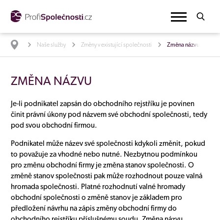
Naše služby
Změny v existující společnosti
Změna názvu
ZMĚNA NÁZVU
Je-li podnikatel zapsán do obchodního rejstříku je povinen
činit právní úkony pod názvem své obchodní společnosti, tedy
pod svou obchodní firmou.
Podnikatel může název své společnosti kdykoli změnit, pokud
to považuje za vhodné nebo nutné. Nezbytnou podmínkou
pro změnu obchodní firmy je změna stanov společnosti. O
změně stanov společnosti pak může rozhodnout pouze valná
hromada společnosti. Platné rozhodnutí valné hromady
obchodní společnosti o změně stanov je základem pro
předložení návrhu na zápis změny obchodní firmy do
obchodního rejstříku příslušnému soudu. Změna názvu