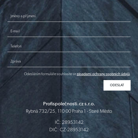
Jméno a příjmení
E-mail
Telefon
Zpráva
Odesláním formuláře souhlasíte se
zásadami ochrany osobních údajů
.
Profispolečnosti.cz s.r.o.
Rybná 732/25, 110 00 Praha 1 - Staré Město
IČ: 28953142
DIČ: CZ-28953142