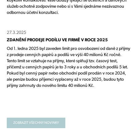
kdykoliv kontaktovat! Vaše dotazy týkající se účetních a daňových
služeb ochotně zodpovíme nebo si s Vámi sjednáme nezávaznou
odbornou účetní konzultaci.
27.3.2025
ZDANĚNÍ PRODEJE PODÍLU VE FIRMĚ V ROCE 2025
Od 1. ledna 2025 byl zaveden limit pro osvobození od daně z příjmy
z prodeje cenných papírů a podílů ve výši 40 milionů Kč ročně.
Tento limit se vztahuje na příjmy, které splňují tzv. časový test,
přičemž u cenných papírů je to 3 roky a u obchodních podílů 5 let.
Pokud byl cenný papír nebo obchodní podíl prodán v roce 2024,
ale peníze budou příjemci vyplaceny až v roce 2025, budou tyto
příjmy zahrnuty do nového limitu 40 milionů Kč.
ZOBRAZIT VŠECHNY NOVINKY