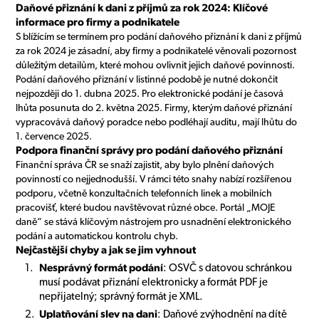
Daňové přiznání k dani z příjmů za rok 2024: Klíčové
informace pro firmy a podnikatele
S blížícím se termínem pro podání daňového přiznání k dani z příjmů
za rok 2024 je zásadní, aby firmy a podnikatelé věnovali pozornost
důležitým detailům, které mohou ovlivnit jejich daňové povinnosti.
Podání daňového přiznání v listinné podobě je nutné dokončit
nejpozději do 1. dubna 2025. Pro elektronické podání je časová
lhůta posunuta do 2. května 2025. Firmy, kterým daňové přiznání
vypracovává daňový poradce nebo podléhají auditu, mají lhůtu do
1. července 2025.
Podpora finanční správy pro podání daňového přiznání
Finanční správa ČR se snaží zajistit, aby bylo plnění daňových
povinností co nejjednodušší. V rámci této snahy nabízí rozšířenou
podporu, včetně konzultačních telefonních linek a mobilních
pracovišť, které budou navštěvovat různé obce. Portál „MOJE
daně“ se stává klíčovým nástrojem pro usnadnění elektronického
podání a automatickou kontrolu chyb.
Nejčastější chyby a jak se jim vyhnout
Nesprávný formát podání
: OSVČ s datovou schránkou
musí podávat přiznání elektronicky a formát PDF je
nepřijatelný; správný formát je XML.
Uplatňování slev na dani
: Daňové zvýhodnění na dítě