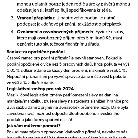
mohou uplatnit pouze jeden rodič a úroky z úvěrů mohou
odečíst jen ti, kteří splňují specifikovaná kritéria.
Vracení přeplatku
: U papírového podání je nutné
podepsat jak daňové přiznání, tak žádost o přeplatek.
Oznámení o osvobozených příjmech
: Fyzické osoby,
které mají osvobozený příjem přes 5 milionů Kč, musí
oznámit tuto skutečnost finančnímu úřadu.
Sankce za opožděné podání
Časový rámec pro podání přiznání je pevně stanoven. Pokud je
podání opožděné o více než 5 pracovních dnů, hrozí pokuta ve výši
0,05 % z dlužné daně za každý den prodlení, maximálně však 5 %.
Nepodání přiznání ani po výzvě správce daně může vést k pokutě
ve výši 5 % z dlužné daně.
Legislativní změny pro rok 2024
Mezi klíčové legislativní změny patří omezení slevy na dani na
manžela/manželku, zrušení slevy na studenta a snížení hranice pro
23% sazbu daně z příjmů na 36násobek průměrné mzdy. Dále byla
zavedena nová možnost odpočtu dlouhodobého investičního
produktu jako formy spoření na stáří.
Jak vám můžeme pomoci?
Pokud máte zájem o zpracování daňového přiznání, neváhejte nás