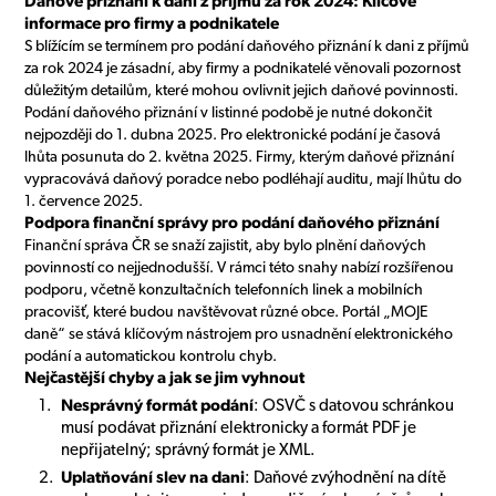
Daňové přiznání k dani z příjmů za rok 2024: Klíčové
informace pro firmy a podnikatele
S blížícím se termínem pro podání daňového přiznání k dani z příjmů
za rok 2024 je zásadní, aby firmy a podnikatelé věnovali pozornost
důležitým detailům, které mohou ovlivnit jejich daňové povinnosti.
Podání daňového přiznání v listinné podobě je nutné dokončit
nejpozději do 1. dubna 2025. Pro elektronické podání je časová
lhůta posunuta do 2. května 2025. Firmy, kterým daňové přiznání
vypracovává daňový poradce nebo podléhají auditu, mají lhůtu do
1. července 2025.
Podpora finanční správy pro podání daňového přiznání
Finanční správa ČR se snaží zajistit, aby bylo plnění daňových
povinností co nejjednodušší. V rámci této snahy nabízí rozšířenou
podporu, včetně konzultačních telefonních linek a mobilních
pracovišť, které budou navštěvovat různé obce. Portál „MOJE
daně“ se stává klíčovým nástrojem pro usnadnění elektronického
podání a automatickou kontrolu chyb.
Nejčastější chyby a jak se jim vyhnout
Nesprávný formát podání
: OSVČ s datovou schránkou
musí podávat přiznání elektronicky a formát PDF je
nepřijatelný; správný formát je XML.
Uplatňování slev na dani
: Daňové zvýhodnění na dítě