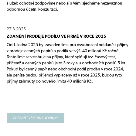
služeb ochotně zodpovíme nebo si s Vámi sjednáme nezávaznou
odbornou účetní konzultaci.
27.3.2025
ZDANĚNÍ PRODEJE PODÍLU VE FIRMĚ V ROCE 2025
Od 1. ledna 2025 byl zaveden limit pro osvobození od daně z příjmy
z prodeje cenných papírů a podílů ve výši 40 milionů Kč ročně.
Tento limit se vztahuje na příjmy, které splňují tzv. časový test,
přičemž u cenných papírů je to 3 roky a u obchodních podílů 5 let.
Pokud byl cenný papír nebo obchodní podíl prodán v roce 2024,
ale peníze budou příjemci vyplaceny až v roce 2025, budou tyto
příjmy zahrnuty do nového limitu 40 milionů Kč.
ZOBRAZIT VŠECHNY NOVINKY