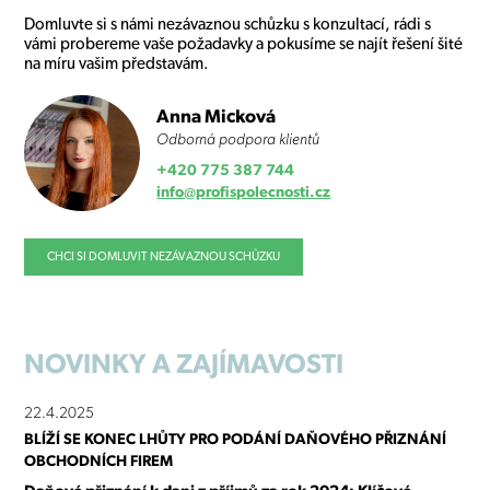
Domluvte si s námi nezávaznou schůzku s konzultací, rádi s
vámi probereme vaše požadavky a pokusíme se najít řešení šité
na míru vašim představám.
Anna Micková
Odborná podpora klientů
+420 775 387 744
info@profispolecnosti.cz
CHCI SI DOMLUVIT NEZÁVAZNOU SCHŮZKU
NOVINKY
A ZAJÍMAVOSTI
22.4.2025
BLÍŽÍ SE KONEC LHŮTY PRO PODÁNÍ DAŇOVÉHO PŘIZNÁNÍ
OBCHODNÍCH FIREM