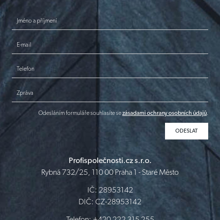
Jméno a příjmení
E-mail
Telefon
Zpráva
Odesláním formuláře souhlasíte se
zásadami ochrany osobních údajů
.
Profispolečnosti.cz s.r.o.
Rybná 732/25, 110 00 Praha 1 - Staré Město
IČ: 28953142
DIČ: CZ-28953142
Telefon: +420 222 315 255