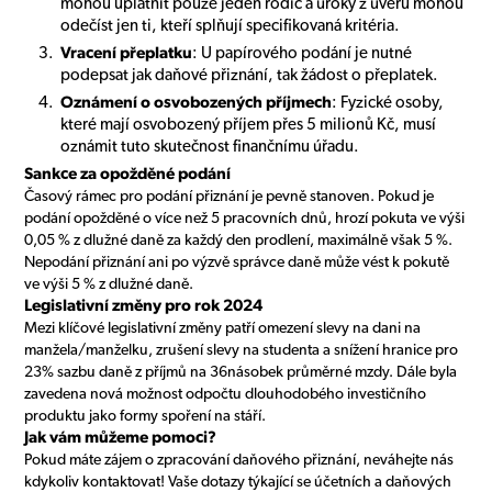
mohou uplatnit pouze jeden rodič a úroky z úvěrů mohou
odečíst jen ti, kteří splňují specifikovaná kritéria.
Vracení přeplatku
: U papírového podání je nutné
podepsat jak daňové přiznání, tak žádost o přeplatek.
Oznámení o osvobozených příjmech
: Fyzické osoby,
které mají osvobozený příjem přes 5 milionů Kč, musí
oznámit tuto skutečnost finančnímu úřadu.
Sankce za opožděné podání
Časový rámec pro podání přiznání je pevně stanoven. Pokud je
podání opožděné o více než 5 pracovních dnů, hrozí pokuta ve výši
0,05 % z dlužné daně za každý den prodlení, maximálně však 5 %.
Nepodání přiznání ani po výzvě správce daně může vést k pokutě
ve výši 5 % z dlužné daně.
Legislativní změny pro rok 2024
Mezi klíčové legislativní změny patří omezení slevy na dani na
manžela/manželku, zrušení slevy na studenta a snížení hranice pro
23% sazbu daně z příjmů na 36násobek průměrné mzdy. Dále byla
zavedena nová možnost odpočtu dlouhodobého investičního
produktu jako formy spoření na stáří.
Jak vám můžeme pomoci?
Pokud máte zájem o zpracování daňového přiznání, neváhejte nás
kdykoliv kontaktovat! Vaše dotazy týkající se účetních a daňových