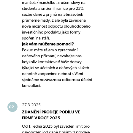
manžela/manželku, zrušení slevy na
studenta a snížení hranice pro 23%
sazbu daně z příjmů na 36násobek
průměrné mzdy. Dále byla zavedena
nová možnost odpočtu dlouhodobého
investičního produktu jako formy
spoření na stáří.
Jak vám můžeme pomoci?
Pokud máte zájem o zpracování
daňového přiznání, neváhejte nás
kdykoliv kontaktovat! Vaše dotazy
týkající se účetních a daňových služeb
ochotně zodpovíme nebo si s Vámi
sjednáme nezávaznou odbornou účetní
konzultaci.
27.3.2025
02.
ZDANĚNÍ PRODEJE PODÍLU VE
FIRMĚ V ROCE 2025
Od 1. ledna 2025 byl zaveden limit pro
osvobození od daně z příjmy z prodeje