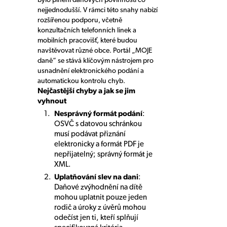
nejjednodušší. V rámci této snahy nabízí
rozšířenou podporu, včetně
konzultačních telefonních linek a
mobilních pracovišť, které budou
navštěvovat různé obce. Portál „MOJE
daně“ se stává klíčovým nástrojem pro
usnadnění elektronického podání a
automatickou kontrolu chyb.
Nejčastější chyby a jak se jim
vyhnout
Nesprávný formát podání
:
OSVČ s datovou schránkou
musí podávat přiznání
elektronicky a formát PDF je
nepřijatelný; správný formát je
XML.
Uplatňování slev na dani
:
Daňové zvýhodnění na dítě
mohou uplatnit pouze jeden
rodič a úroky z úvěrů mohou
odečíst jen ti, kteří splňují