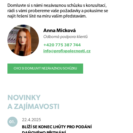
Domluvte si s námi nezávaznou schůzku s konzultací,
rádi s vámi probereme vaše požadavky a pokusíme se
najít řešení šité na míru vašim představám.
Anna Micková
Odborná podpora klientů
+420 775 387 744
info@profispolecnosti.cz
CHCI SI DOMLUVIT NEZÁVAZNOU SCHŮZKU
NOVINKY
A ZAJÍMAVOSTI
22.4.2025
01.
BLÍŽÍ SE KONEC LHŮTY PRO PODÁNÍ
DAŇOVÉHO PŘIZNÁNÍ