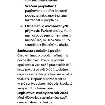
specifikovaná kritéria.
Vracení přeplatku
: U
papírového podání je nutné
podepsat jak daňové přiznání,
tak žádost o přeplatek.
Oznámení o osvobozených
příjmech
: Fyzické osoby, které
mají osvobozený příjem přes 5
milionů Kč, musí oznámit tuto
skutečnost finančnímu úřadu.
Sankce za opožděné podání
Časový rámec pro podání přiznání je
pevně stanoven. Pokud je podání
opožděné o více než 5 pracovních dnů,
hrozí pokuta ve výši 0,05 % z dlužné
daně za každý den prodlení, maximálně
však 5 %. Nepodání přiznání ani po
výzvě správce daně může vést k pokutě
ve výši 5 % z dlužné daně.
Legislativní změny pro rok 2024
Mezi klíčové legislativní změny patří
omezení slevy na dani na