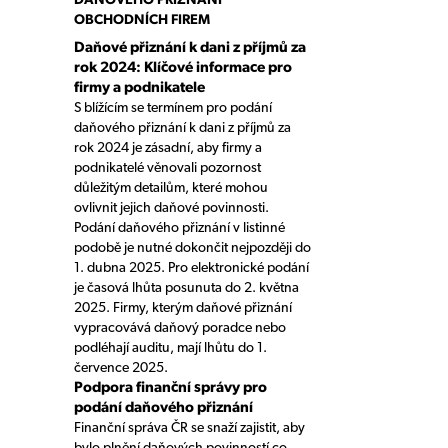
OBCHODNÍCH FIREM
Daňové přiznání k dani z příjmů za
rok 2024: Klíčové informace pro
firmy a podnikatele
S blížícím se termínem pro podání
daňového přiznání k dani z příjmů za
rok 2024 je zásadní, aby firmy a
podnikatelé věnovali pozornost
důležitým detailům, které mohou
ovlivnit jejich daňové povinnosti.
Podání daňového přiznání v listinné
podobě je nutné dokončit nejpozději do
1. dubna 2025. Pro elektronické podání
je časová lhůta posunuta do 2. května
2025. Firmy, kterým daňové přiznání
vypracovává daňový poradce nebo
podléhají auditu, mají lhůtu do 1.
července 2025.
Podpora finanční správy pro
podání daňového přiznání
Finanční správa ČR se snaží zajistit, aby
bylo plnění daňových povinností co