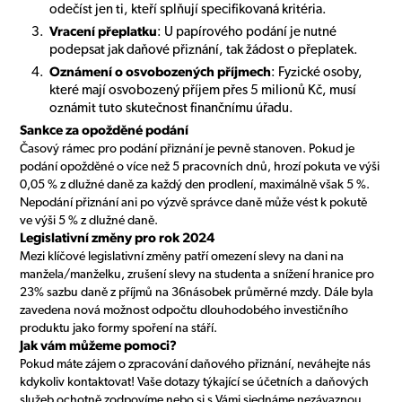
odečíst jen ti, kteří splňují specifikovaná kritéria.
Vracení přeplatku
: U papírového podání je nutné
podepsat jak daňové přiznání, tak žádost o přeplatek.
Oznámení o osvobozených příjmech
: Fyzické osoby,
které mají osvobozený příjem přes 5 milionů Kč, musí
oznámit tuto skutečnost finančnímu úřadu.
Sankce za opožděné podání
Časový rámec pro podání přiznání je pevně stanoven. Pokud je
podání opožděné o více než 5 pracovních dnů, hrozí pokuta ve výši
0,05 % z dlužné daně za každý den prodlení, maximálně však 5 %.
Nepodání přiznání ani po výzvě správce daně může vést k pokutě
ve výši 5 % z dlužné daně.
Legislativní změny pro rok 2024
Mezi klíčové legislativní změny patří omezení slevy na dani na
manžela/manželku, zrušení slevy na studenta a snížení hranice pro
23% sazbu daně z příjmů na 36násobek průměrné mzdy. Dále byla
zavedena nová možnost odpočtu dlouhodobého investičního
produktu jako formy spoření na stáří.
Jak vám můžeme pomoci?
Pokud máte zájem o zpracování daňového přiznání, neváhejte nás
kdykoliv kontaktovat! Vaše dotazy týkající se účetních a daňových
služeb ochotně zodpovíme nebo si s Vámi sjednáme nezávaznou