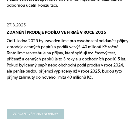
odbornou účetní konzultaci.
27.3.2025
ZDANĚNÍ PRODEJE PODÍLU VE FIRMĚ V ROCE 2025
Od 1. ledna 2025 byl zaveden limit pro osvobození od daně z příjmy
z prodeje cenných papírů a podílů ve výši 40 milionů Kč ročně.
Tento limit se vztahuje na příjmy, které splňují tzv. časový test,
přičemž u cenných papírů je to 3 roky a u obchodních podílů 5 let.
Pokud byl cenný papír nebo obchodní podíl prodán v roce 2024,
ale peníze budou příjemci vyplaceny až v roce 2025, budou tyto
příjmy zahrnuty do nového limitu 40 milionů Kč.
ZOBRAZIT VŠECHNY NOVINKY