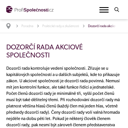
Poradna
Praktické rady a zkušenosti
Dozorčí rada akciové spole
DOZORČÍ RADA AKCIOVÉ
SPOLEČNOSTI
Dozorčí rada kontroluje vedení společnosti. Zřizuje se u
kapitálových společností a u dalších subjektů, kde to přikazuje
zákon. U akciové společnosti je dozorčí rada povinná. Nemusí
mít jen kontrolní funkce, ale také funkce řídící a jednatelské.
Počet členů dozorčí rady je minimálně tři, vyšší počet členů
musí být také dělitelný třemi. Při rozhodování dozorčí rady má
platnost většina hlasů členů (každý člen má jeden hlas, včetně
předsedy dozorčí rady). Čeny dozorčí rady volí valná hromada
nejdéle na dobu pěti let. Pokud je některý člověk členem
dozorčí rady, pak nesmí být zároveň členem představenstva