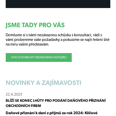
JSME TADY PRO VÁS
Domluvte si s námi nezávaznou schůzku s konzultací, rádi s
vámi probereme vaše požadavky a pokusíme se najít řešení šité
na míru vašim představám.
CHCI SI DOMLUVIT NEZÁVAZNOU SCHŮZKU
NOVINKY
A ZAJÍMAVOSTI
22.4.2025
BLÍŽÍ SE KONEC LHŮTY PRO PODÁNÍ DAŇOVÉHO PŘIZNÁNÍ
OBCHODNÍCH FIREM
Daňové přiznání k dani z příjmů za rok 2024: Klíčové