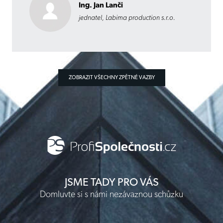
Ing. Jan Lanči
jednatel, Labima production s.r.o.
ZOBRAZIT VŠECHNY ZPĚTNÉ VAZBY
JSME TADY PRO VÁS
Domluvte si s námi nezávaznou schůzku