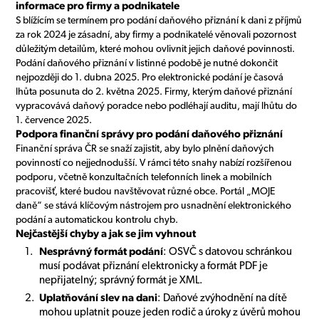
informace pro firmy a podnikatele
S blížícím se termínem pro podání daňového přiznání k dani z příjmů
za rok 2024 je zásadní, aby firmy a podnikatelé věnovali pozornost
důležitým detailům, které mohou ovlivnit jejich daňové povinnosti.
Podání daňového přiznání v listinné podobě je nutné dokončit
nejpozději do 1. dubna 2025. Pro elektronické podání je časová
lhůta posunuta do 2. května 2025. Firmy, kterým daňové přiznání
vypracovává daňový poradce nebo podléhají auditu, mají lhůtu do
1. července 2025.
Podpora finanční správy pro podání daňového přiznání
Finanční správa ČR se snaží zajistit, aby bylo plnění daňových
povinností co nejjednodušší. V rámci této snahy nabízí rozšířenou
podporu, včetně konzultačních telefonních linek a mobilních
pracovišť, které budou navštěvovat různé obce. Portál „MOJE
daně“ se stává klíčovým nástrojem pro usnadnění elektronického
podání a automatickou kontrolu chyb.
Nejčastější chyby a jak se jim vyhnout
Nesprávný formát podání
: OSVČ s datovou schránkou
musí podávat přiznání elektronicky a formát PDF je
nepřijatelný; správný formát je XML.
Uplatňování slev na dani
: Daňové zvýhodnění na dítě
mohou uplatnit pouze jeden rodič a úroky z úvěrů mohou