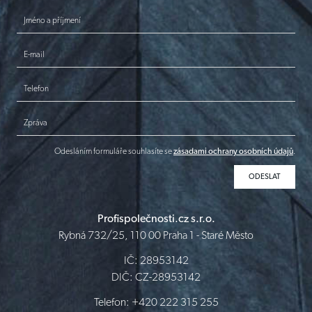
Jméno a příjmení
E-mail
Telefon
Zpráva
Odesláním formuláře souhlasíte se
zásadami ochrany osobních údajů
.
Profispolečnosti.cz s.r.o.
Rybná 732/25, 110 00 Praha 1 - Staré Město
IČ: 28953142
DIČ: CZ-28953142
Telefon: +420 222 315 255