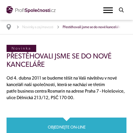
Novinky a zajímavosti
Přestěhovali jsme se do nové kanceláře
Novinka
PŘESTĚHOVALI JSME SE DO NOVÉ
KANCELÁŘE
Od 4. dubna 2011 se budeme těšit na Vaši návštěvu v nové
kanceláři naší společnosti, která se nachází ve třetím
patře business centra Rosmarin na adrese Praha 7 - Holešovice,
ulice Dělnická 213/12, PSČ 170 00.
OBJEDNEJTE ON-LINE