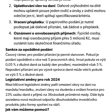
Uplatňování slev na dani
: Daňové zvýhodnění na dítě
mohou uplatnit pouze jeden rodič a úroky z úvěrů mohou
odečíst jen ti, kteří splňují specifikovaná kritéria.
Vracení přeplatku
: U papírového podání je nutné
podepsat jak daňové přiznání, tak žádost o přeplatek.
Oznámení o osvobozených příjmech
: Fyzické osoby,
které mají osvobozený příjem přes 5 milionů Kč, musí
oznámit tuto skutečnost finančnímu úřadu.
Sankce za opožděné podání
Časový rámec pro podání přiznání je pevně stanoven. Pokud je
podání opožděné o více než 5 pracovních dnů, hrozí pokuta ve výši
0,05 % z dlužné daně za každý den prodlení, maximálně však 5 %.
Nepodání přiznání ani po výzvě správce daně může vést k pokutě
ve výši 5 % z dlužné daně.
Legislativní změny pro rok 2024
Mezi klíčové legislativní změny patří omezení slevy na dani na
manžela/manželku, zrušení slevy na studenta a snížení hranice pro
23% sazbu daně z příjmů na 36násobek průměrné mzdy. Dále byla
zavedena nová možnost odpočtu dlouhodobého investičního
produktu jako formy spoření na stáří.
Jak vám můžeme pomoci?