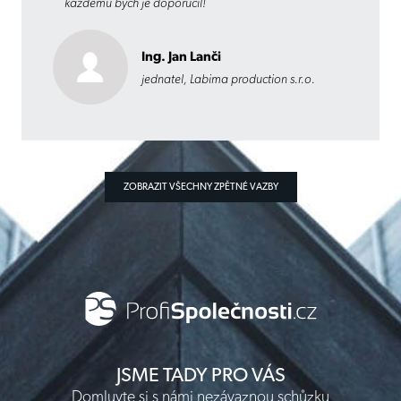
každému bych je doporučil!
Ing. Jan Lanči
jednatel, Labima production s.r.o.
ZOBRAZIT VŠECHNY ZPĚTNÉ VAZBY
JSME TADY PRO VÁS
Domluvte si s námi nezávaznou schůzku