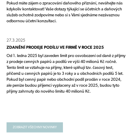
Pokud máte zájem o zpracování daňového přiznání, neváhejte nás
kdykoliv kontaktovat! Vaše dotazy týkající se účetních a daňových
služeb ochotně zodpovíme nebo si s Vámi sjednáme nezávaznou
odbornou účetní konzultaci.
27.3.2025
ZDANĚNÍ PRODEJE PODÍLU VE FIRMĚ V ROCE 2025
Od 1. ledna 2025 byl zaveden limit pro osvobození od daně z příjmy
z prodeje cenných papírů a podílů ve výši 40 milionů Kč ročně.
Tento limit se vztahuje na příjmy, které splňují tzv. časový test,
přičemž u cenných papírů je to 3 roky a u obchodních podílů 5 let.
Pokud byl cenný papír nebo obchodní podíl prodán v roce 2024,
ale peníze budou příjemci vyplaceny až v roce 2025, budou tyto
příjmy zahrnuty do nového limitu 40 milionů Kč.
ZOBRAZIT VŠECHNY NOVINKY