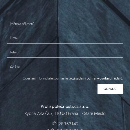
Jméno a příjmení
E-mail
Telefon
Zpráva
Odesláním formuláře souhlasíte se
zásadami ochrany osobních údajů
.
Profispolečnosti.cz s.r.o.
Rybná 732/25, 110 00 Praha 1 - Staré Město
IČ: 28953142