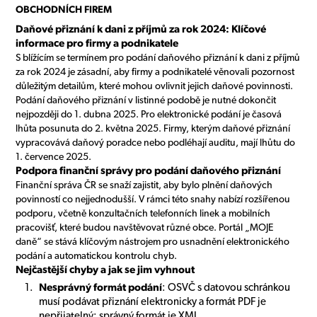
OBCHODNÍCH FIREM
Daňové přiznání k dani z příjmů za rok 2024: Klíčové
informace pro firmy a podnikatele
S blížícím se termínem pro podání daňového přiznání k dani z příjmů
za rok 2024 je zásadní, aby firmy a podnikatelé věnovali pozornost
důležitým detailům, které mohou ovlivnit jejich daňové povinnosti.
Podání daňového přiznání v listinné podobě je nutné dokončit
nejpozději do 1. dubna 2025. Pro elektronické podání je časová
lhůta posunuta do 2. května 2025. Firmy, kterým daňové přiznání
vypracovává daňový poradce nebo podléhají auditu, mají lhůtu do
1. července 2025.
Podpora finanční správy pro podání daňového přiznání
Finanční správa ČR se snaží zajistit, aby bylo plnění daňových
povinností co nejjednodušší. V rámci této snahy nabízí rozšířenou
podporu, včetně konzultačních telefonních linek a mobilních
pracovišť, které budou navštěvovat různé obce. Portál „MOJE
daně“ se stává klíčovým nástrojem pro usnadnění elektronického
podání a automatickou kontrolu chyb.
Nejčastější chyby a jak se jim vyhnout
Nesprávný formát podání
: OSVČ s datovou schránkou
musí podávat přiznání elektronicky a formát PDF je
nepřijatelný; správný formát je XML.