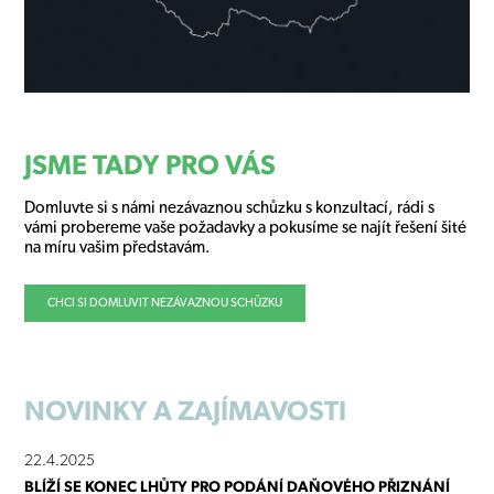
JSME TADY PRO VÁS
Domluvte si s námi nezávaznou schůzku s konzultací, rádi s
vámi probereme vaše požadavky a pokusíme se najít řešení šité
na míru vašim představám.
CHCI SI DOMLUVIT NEZÁVAZNOU SCHŮZKU
NOVINKY
A ZAJÍMAVOSTI
22.4.2025
BLÍŽÍ SE KONEC LHŮTY PRO PODÁNÍ DAŇOVÉHO PŘIZNÁNÍ