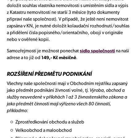
doložit souhlas vlastníka nemovitosti s umístěním sídla a výpis
z Katastru nemovitostí ne starší 3 měsíce (tyto dokumenty
připraví naše společnost). V případě, že ještě není nemovitost
zapsána v KN, je nutné doložit kolaudační rozhodnutí/souhlas
a přidělení čísla popisného/orientačního, obojí v originále
nebo v ověřené kopii.
Samozřejmostí je možnost ponechat
sídlo společnosti
na naší
adrese a to již od
149,- Kč měsíčně
.
ROZŠÍŘENÍ PŘEDMĚTU PODNIKÁNÍ
Všechny naše společnosti mají v Obchodním rejstříku zapsaný
jako předmět podnikání živnosti volné,
tj. Výroba, obchod a
služby neuvedené v přílohách 1 až 3 živnostenského zákona a
jako předmět činnosti mají výřízeno všech 80 činností,
příkladmo:
Zprostředkování obchodu a služeb
Velkoobchod a maloobchod