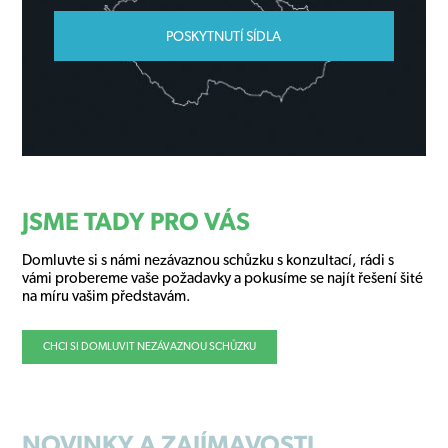
POSKYTNUTÍ SÍDLA
JSME TADY PRO VÁS
Domluvte si s námi nezávaznou schůzku s konzultací, rádi s
vámi probereme vaše požadavky a pokusíme se najít řešení šité
na míru vašim představám.
CHCI SI DOMLUVIT NEZÁVAZNOU SCHŮZKU
NOVINKY
A ZAJÍMAVOSTI