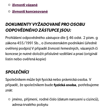
živnosti vázané
živnosti koncesované
DOKUMENTY VYŽADOVANÉ PRO OSOBU
ODPOVĚDNÉHO ZÁSTUPCE JSOU:
Prohlášení odpovědného zástupce dle § 46 odst. 2 písm. g
zákona 455/1991 Sb., o živnostenském podnikání (úředně
ověřený podpis) V případě živností řemeslných, vázaných či
koncese je nutné doložit příslušné vzdělání a praxi (originál
listin nebo ověřená kopie)
SPOLEČNÍCI
Společníkem může být fyzická nebo právnická osoba. V
případě, že společníkem bude
fyzická osoba
, potřebujeme
znát:
jméno, příjmení, rodné číslo (datum narození u cizinců),
adresa trvalého pobytu