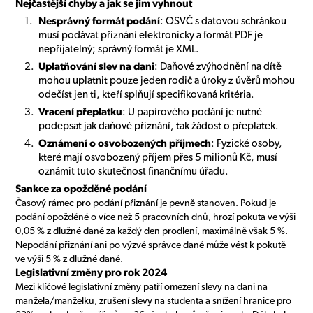
Nejčastější chyby a jak se jim vyhnout
Nesprávný formát podání
: OSVČ s datovou schránkou
musí podávat přiznání elektronicky a formát PDF je
nepřijatelný; správný formát je XML.
Uplatňování slev na dani
: Daňové zvýhodnění na dítě
mohou uplatnit pouze jeden rodič a úroky z úvěrů mohou
odečíst jen ti, kteří splňují specifikovaná kritéria.
Vracení přeplatku
: U papírového podání je nutné
podepsat jak daňové přiznání, tak žádost o přeplatek.
Oznámení o osvobozených příjmech
: Fyzické osoby,
které mají osvobozený příjem přes 5 milionů Kč, musí
oznámit tuto skutečnost finančnímu úřadu.
Sankce za opožděné podání
Časový rámec pro podání přiznání je pevně stanoven. Pokud je
podání opožděné o více než 5 pracovních dnů, hrozí pokuta ve výši
0,05 % z dlužné daně za každý den prodlení, maximálně však 5 %.
Nepodání přiznání ani po výzvě správce daně může vést k pokutě
ve výši 5 % z dlužné daně.
Legislativní změny pro rok 2024
Mezi klíčové legislativní změny patří omezení slevy na dani na
manžela/manželku, zrušení slevy na studenta a snížení hranice pro