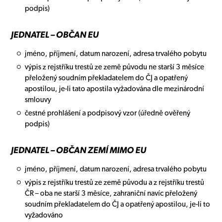
podpis)
JEDNATEL – OBČAN EU
jméno, příjmení, datum narození, adresa trvalého pobytu
výpis z rejstříku trestů ze země původu ne starší 3 měsíce
přeložený soudním překladatelem do ČJ a opatřený
apostilou, je-li tato apostila vyžadována dle mezinárodní
smlouvy
čestné prohlášení a podpisový vzor (úředně ověřený
podpis)
JEDNATEL – OBČAN ZEMÍ MIMO EU
jméno, příjmení, datum narození, adresa trvalého pobytu
výpis z rejstříku trestů ze země původu a z rejstříku trestů
ČR – oba ne starší 3 měsíce, zahraniční navíc přeložený
soudním překladatelem do ČJ a opatřený apostilou, je-li to
vyžadováno