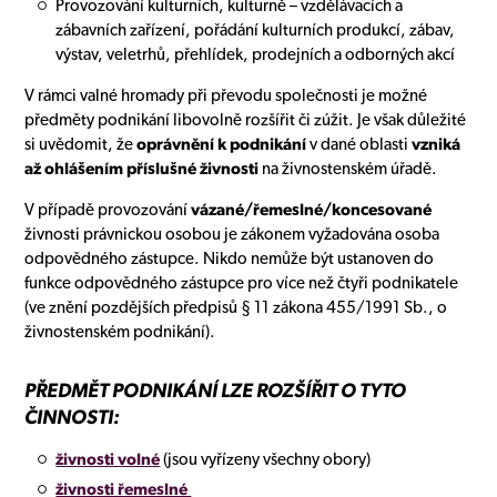
Provozování kulturních, kulturně – vzdělávacích a
zábavních zařízení, pořádání kulturních produkcí, zábav,
výstav, veletrhů, přehlídek, prodejních a odborných akcí
V rámci valné hromady při převodu společnosti je možné
předměty podnikání libovolně rozšířit či zúžit. Je však důležité
si uvědomit, že
oprávnění k podnikání
v dané oblasti
vzniká
až ohlášením příslušné živnosti
na živnostenském úřadě.
V případě provozování
vázané/řemeslné/koncesované
živnosti právnickou osobou je zákonem vyžadována osoba
odpovědného zástupce. Nikdo nemůže být ustanoven do
funkce odpovědného zástupce pro více než čtyři podnikatele
(ve znění pozdějších předpisů § 11 zákona 455/1991 Sb., o
živnostenském podnikání).
PŘEDMĚT PODNIKÁNÍ LZE ROZŠÍŘIT O TYTO
ČINNOSTI:
živnosti volné
(jsou vyřízeny všechny obory)
živnosti řemeslné