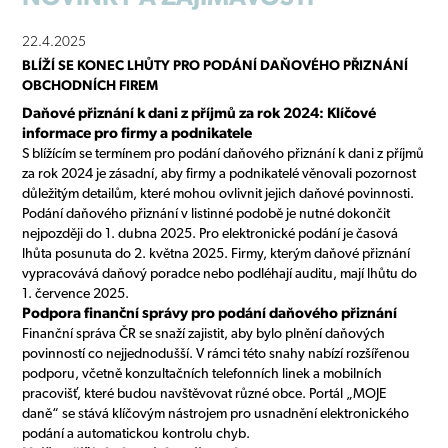
22.4.2025
BLÍŽÍ SE KONEC LHŮTY PRO PODÁNÍ DAŇOVÉHO PŘIZNÁNÍ
OBCHODNÍCH FIREM
Daňové přiznání k dani z příjmů za rok 2024: Klíčové
informace pro firmy a podnikatele
S blížícím se termínem pro podání daňového přiznání k dani z příjmů
za rok 2024 je zásadní, aby firmy a podnikatelé věnovali pozornost
důležitým detailům, které mohou ovlivnit jejich daňové povinnosti.
Podání daňového přiznání v listinné podobě je nutné dokončit
nejpozději do 1. dubna 2025. Pro elektronické podání je časová
lhůta posunuta do 2. května 2025. Firmy, kterým daňové přiznání
vypracovává daňový poradce nebo podléhají auditu, mají lhůtu do
1. července 2025.
Podpora finanční správy pro podání daňového přiznání
Finanční správa ČR se snaží zajistit, aby bylo plnění daňových
povinností co nejjednodušší. V rámci této snahy nabízí rozšířenou
podporu, včetně konzultačních telefonních linek a mobilních
pracovišť, které budou navštěvovat různé obce. Portál „MOJE
daně“ se stává klíčovým nástrojem pro usnadnění elektronického
podání a automatickou kontrolu chyb.