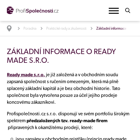
Poradna
Praktické rady a zkušenosti
Základní informace o READ
ZÁKLADNÍ INFORMACE O READY
MADE S.R.O.
Ready made s.r.o.
je již založená a v obchodním soudu
zapsaná společnost s ručením omezeným, která má plně
splacený základní kapitál a je bez obchodní historie. Tato
společnost byla vytvořena pouze za účel jejího prodeje
koncovému zákazníkovi.
Profispolečnosti.cz s.r.o. disponují ve svém portfoliu širokým
spektrem
předzaložených tzv. ready-made firem
připravených k okamžitému prodeji, které:
jsou zapsány v obchodním rejstříku (princip ready made