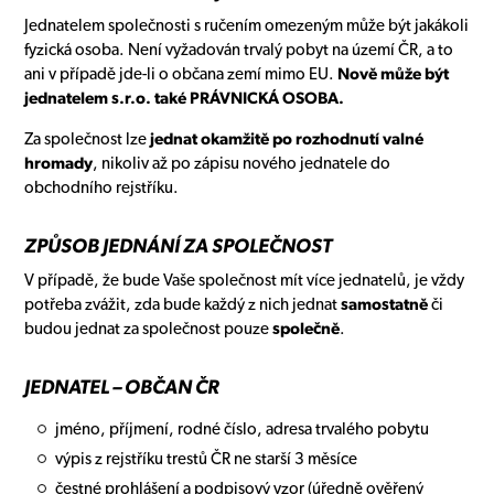
Jednatelem společnosti s ručením omezeným může být jakákoli
fyzická osoba. Není vyžadován trvalý pobyt na území ČR, a to
ani v případě jde-li o občana zemí mimo EU.
Nově může být
jednatelem s.r.o. také PRÁVNICKÁ OSOBA.
Za společnost lze
jednat okamžitě po rozhodnutí valné
hromady
, nikoliv až po zápisu nového jednatele do
obchodního rejstříku.
ZPŮSOB JEDNÁNÍ ZA SPOLEČNOST
V případě, že bude Vaše společnost mít více jednatelů, je vždy
potřeba zvážit, zda bude každý z nich jednat
samostatně
či
budou jednat za společnost pouze
společně
.
JEDNATEL – OBČAN ČR
jméno, příjmení, rodné číslo, adresa trvalého pobytu
výpis z rejstříku trestů ČR ne starší 3 měsíce
čestné prohlášení a podpisový vzor (úředně ověřený