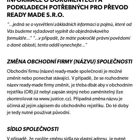
PODKLADECH POTŘEBNÝCH PRO PŘEVOD
READY MADE S.R.O.
“...jedná se o vysvětlení základních informací a pojmů, které od
Vás budeme vyžadovat vyplnit do objednávkového
formuláře...” “...v případě, že máte pokročilé právní povědomí
o dané oblasti, tento oddíl vynechejte...”
ZMĚNA OBCHODNÍ FIRMY (NÁZVU) SPOLEČNOSTI
Obchodní firmu (název) ready-made společnosti je možné
změnit nebo ponechat stávající. V případě, že se rozhodnete
název ready-made firmy změnit, je třeba dbát aby v obchodním
rejstříku (OR) již nebyl zapsán stejný nebo zaměnitelný (lze
zkontrolovat na www.justice.cz). Případná změna názvu je
účinná až jejím zápisem do obchodního rejstříku. Do té doby
je tedy nutné používat původní.
SÍDLO SPOLEČNOSTI
V případě, že zvolíte změnu sídla na vlastní adresu, je nutné