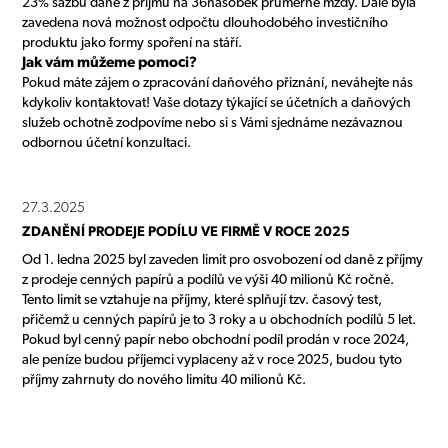
23% sazbu daně z příjmů na 36násobek průměrné mzdy. Dále byla
zavedena nová možnost odpočtu dlouhodobého investičního
produktu jako formy spoření na stáří.
Jak vám můžeme pomoci?
Pokud máte zájem o zpracování daňového přiznání, neváhejte nás
kdykoliv kontaktovat! Vaše dotazy týkající se účetních a daňových
služeb ochotně zodpovíme nebo si s Vámi sjednáme nezávaznou
odbornou účetní konzultaci.
27.3.2025
ZDANĚNÍ PRODEJE PODÍLU VE FIRMĚ V ROCE 2025
Od 1. ledna 2025 byl zaveden limit pro osvobození od daně z příjmy
z prodeje cenných papírů a podílů ve výši 40 milionů Kč ročně.
Tento limit se vztahuje na příjmy, které splňují tzv. časový test,
přičemž u cenných papírů je to 3 roky a u obchodních podílů 5 let.
Pokud byl cenný papír nebo obchodní podíl prodán v roce 2024,
ale peníze budou příjemci vyplaceny až v roce 2025, budou tyto
příjmy zahrnuty do nového limitu 40 milionů Kč.