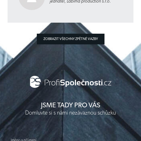
jednatel, Labima production s.r.o.
ZOBRAZIT VŠECHNY ZPĚTNÉ VAZBY
JSME TADY PRO VÁS
Domluvte si s námi nezávaznou schůzku
Jméno a příjmení