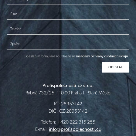
E-mail
Telefon
Zpráva
Odesláním formuláře souhlasíte se
zásadami ochrany osobních údajů
.
Profispolečnosti.cz s.r.o.
Rybná 732/25, 110 00 Praha 1 - Staré Město
IČ: 28953142
DIČ: CZ-28953142
Telefon: +420 222 315 255
E-mail:
info@profispolecnosti.cz