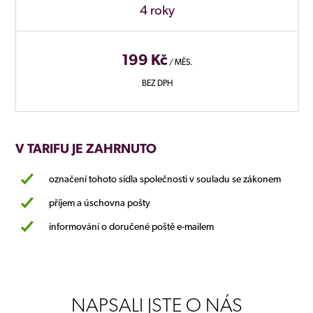
4 roky
199 Kč
/ MĚS.
BEZ DPH
V TARIFU JE ZAHRNUTO
označení tohoto sídla společnosti v souladu se zákonem
příjem a úschovna pošty
informování o doručené poště e-mailem
NAPSALI JSTE O NÁS