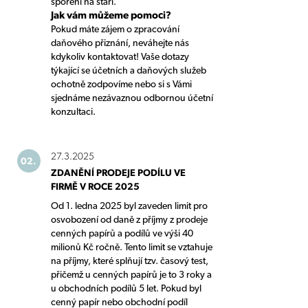
spoření na stáří.
Jak vám můžeme pomoci?
Pokud máte zájem o zpracování
daňového přiznání, neváhejte nás
kdykoliv kontaktovat! Vaše dotazy
týkající se účetních a daňových služeb
ochotně zodpovíme nebo si s Vámi
sjednáme nezávaznou odbornou účetní
konzultaci.
27.3.2025
02.
ZDANĚNÍ PRODEJE PODÍLU VE
FIRMĚ V ROCE 2025
Od 1. ledna 2025 byl zaveden limit pro
osvobození od daně z příjmy z prodeje
cenných papírů a podílů ve výši 40
milionů Kč ročně. Tento limit se vztahuje
na příjmy, které splňují tzv. časový test,
přičemž u cenných papírů je to 3 roky a
u obchodních podílů 5 let. Pokud byl
cenný papír nebo obchodní podíl