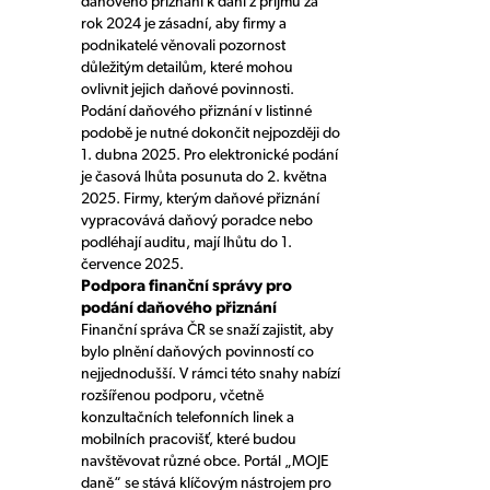
daňového přiznání k dani z příjmů za
rok 2024 je zásadní, aby firmy a
podnikatelé věnovali pozornost
důležitým detailům, které mohou
ovlivnit jejich daňové povinnosti.
Podání daňového přiznání v listinné
podobě je nutné dokončit nejpozději do
1. dubna 2025. Pro elektronické podání
je časová lhůta posunuta do 2. května
2025. Firmy, kterým daňové přiznání
vypracovává daňový poradce nebo
podléhají auditu, mají lhůtu do 1.
července 2025.
Podpora finanční správy pro
podání daňového přiznání
Finanční správa ČR se snaží zajistit, aby
bylo plnění daňových povinností co
nejjednodušší. V rámci této snahy nabízí
rozšířenou podporu, včetně
konzultačních telefonních linek a
mobilních pracovišť, které budou
navštěvovat různé obce. Portál „MOJE
daně“ se stává klíčovým nástrojem pro