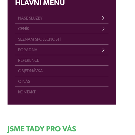
HLAVNÍ MENU
NAŠE SLUŽBY
CENÍK
SEZNAM SPOLEČNOSTÍ
PORADNA
REFERENCE
OBJEDNÁVKA
O NÁS
KONTAKT
JSME TADY PRO VÁS