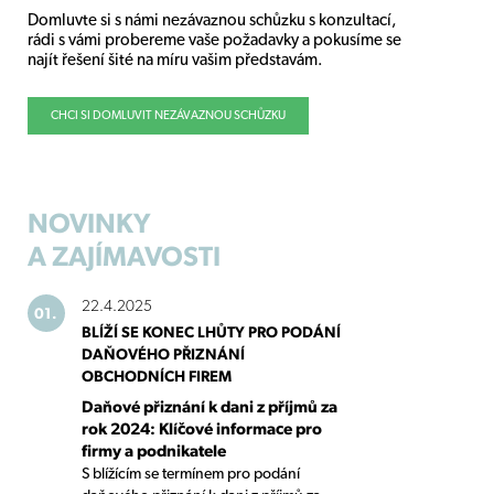
Domluvte si s námi nezávaznou schůzku s konzultací,
rádi s vámi probereme vaše požadavky a pokusíme se
najít řešení šité na míru vašim představám.
CHCI SI DOMLUVIT NEZÁVAZNOU SCHŮZKU
NOVINKY
A ZAJÍMAVOSTI
22.4.2025
01.
BLÍŽÍ SE KONEC LHŮTY PRO PODÁNÍ
DAŇOVÉHO PŘIZNÁNÍ
OBCHODNÍCH FIREM
Daňové přiznání k dani z příjmů za
rok 2024: Klíčové informace pro
firmy a podnikatele
S blížícím se termínem pro podání