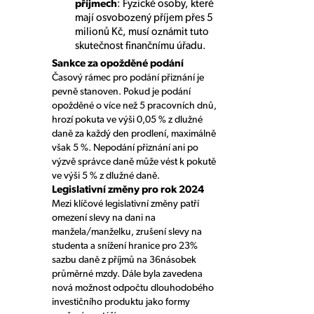
příjmech
: Fyzické osoby, které
mají osvobozený příjem přes 5
milionů Kč, musí oznámit tuto
skutečnost finančnímu úřadu.
Sankce za opožděné podání
Časový rámec pro podání přiznání je
pevně stanoven. Pokud je podání
opožděné o více než 5 pracovních dnů,
hrozí pokuta ve výši 0,05 % z dlužné
daně za každý den prodlení, maximálně
však 5 %. Nepodání přiznání ani po
výzvě správce daně může vést k pokutě
ve výši 5 % z dlužné daně.
Legislativní změny pro rok 2024
Mezi klíčové legislativní změny patří
omezení slevy na dani na
manžela/manželku, zrušení slevy na
studenta a snížení hranice pro 23%
sazbu daně z příjmů na 36násobek
průměrné mzdy. Dále byla zavedena
nová možnost odpočtu dlouhodobého
investičního produktu jako formy