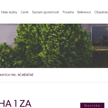
Naše služby
Ceník
Seznam společností
Poradna
Reference
Objednáv
POUHÝCH 199,- KČ MĚSÍČNĚ
HA 1 ZA
Novinka