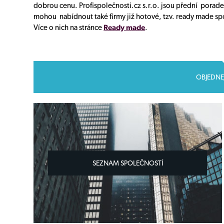
dobrou cenu. Profispolečnosti.cz s.r.o. jsou přední porade
mohou nabídnout také firmy již hotové, tzv. ready made spo
Více o nich na stránce
Ready made
.
OBJEDNE
SEZNAM SPOLEČNOSTÍ