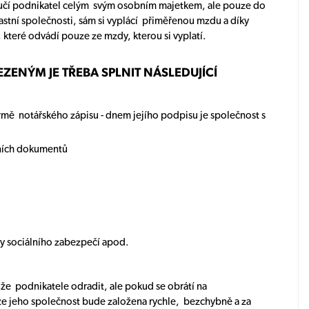
ručí podnikatel celým svým osobním majetkem, ale pouze do
stní společnosti, sám si vyplácí přiměřenou mzdu a díky
, které odvádí pouze ze mzdy, kterou si vyplatí.
ZENÝM JE TŘEBA SPLNIT NÁSLEDUJÍCÍ
formě notářského zápisu - dnem jejího podpisu je společnost s
tních dokumentů
ávy sociálního zabezpečí apod.
že podnikatele odradit, ale pokud se obrátí na
e jeho společnost bude založena rychle, bezchybně a za