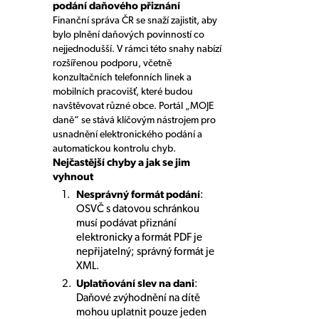
podání daňového přiznání
Finanční správa ČR se snaží zajistit, aby
bylo plnění daňových povinností co
nejjednodušší. V rámci této snahy nabízí
rozšířenou podporu, včetně
konzultačních telefonních linek a
mobilních pracovišť, které budou
navštěvovat různé obce. Portál „MOJE
daně“ se stává klíčovým nástrojem pro
usnadnění elektronického podání a
automatickou kontrolu chyb.
Nejčastější chyby a jak se jim
vyhnout
Nesprávný formát podání
:
OSVČ s datovou schránkou
musí podávat přiznání
elektronicky a formát PDF je
nepřijatelný; správný formát je
XML.
Uplatňování slev na dani
:
Daňové zvýhodnění na dítě
mohou uplatnit pouze jeden