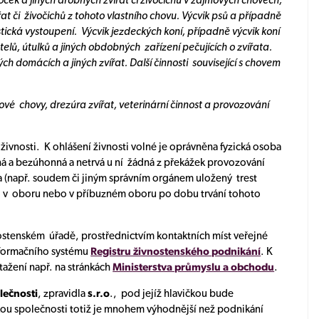
ček a jiných drobných zvířat či živočichů v zájmových chovech,
řat či živočichů z tohoto vlastního chovu. Výcvik psů a případně
stická vystoupení. Výcvik jezdeckých koní, případně výcvik koní
otelů, útulků a jiných obdobných zařízení pečujících o zvířata.
 domácích a jiných zvířat. Další činnosti související s chovem
vé chovy, drezúra zvířat, veterinární činnost a provozování
 živnosti. K ohlášení živnosti volné je oprávněna fyzická osoba
ná a bezúhonná a netrvá u ní žádná z překážek provozování
a (např. soudem či jiným správním orgánem uložený trest
sti v oboru nebo v příbuzném oboru po dobu trvání tohoto
ostenském úřadě, prostřednictvím kontaktních míst veřejné
nformačního systému
Registru živnostenského podnikání
. K
 stažení např. na stránkách
Ministerstva průmyslu a obchodu
.
lečnosti
, zpravidla
s.r.o
., pod jejíž hlavičkou bude
kou společnosti totiž je mnohem výhodnější než podnikání