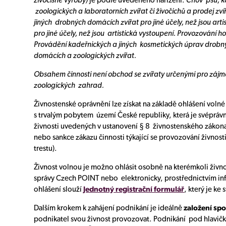
živočišné výroby)
je podle uvedeného nařízení:
Chov psů, ko
zoologických a laboratorních zvířat či živočichů a prodej zví
jiných drobných domácích zvířat pro jiné účely, než jsou arti
pro jiné účely, než jsou artistická vystoupení. Provozování h
Provádění kadeřnických a jiných kosmetických úprav drobných
domácích a zoologických zvířat.
Obsahem činnosti není obchod se zvířaty určenými pro zájmo
zoologických zahrad.
Živnostenské oprávnění lze získat na základě ohlášení volné
s trvalým pobytem území České republiky, která je svépráv
živnosti uvedených v ustanovení § 8 živnostenského zákon
nebo sankce zákazu činnosti týkající se provozování živno
trestu).
Živnost volnou je možno ohlásit osobně na kterémkoli živn
správy Czech POINT nebo elektronicky, prostřednictvím i
ohlášení slouží
Jednotný registrační formulář
, který je ke
Dalším krokem k zahájení podnikání je ideálně
založení spo
podnikatel svou živnost provozovat. Podnikání pod hlavič