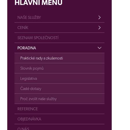
HLAVNÍ MENU
NAŠE SLUŽBY
CENÍK
SEZNAM SPOLEČNOSTÍ
PORADNA
Praktické rady a zkušenosti
Slovník pojmů
Legislativa
Časté dotazy
Proč zvolit naše služby
REFERENCE
OBJEDNÁVKA
O NÁS