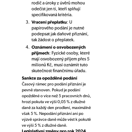
rodič a úroky z úvěrů mohou
odečíst jen ti, kteří splňují
specifikovaná kritéria.
Vracení přeplatku
: U
papírového podání je nutné
podepsat jak daňové přiznání,
tak žádost o přeplatek.
Oznámení o osvobozených
příjmech
: Fyzické osoby, které
mají osvobozený příjem přes 5
milionů Kč, musí oznámit tuto
skutečnost finančnímu úřadu.
Sankce za opožděné podání
Časový rámec pro podání přiznání je
pevně stanoven. Pokud je podání
opožděné o více než 5 pracovních dnů,
hrozí pokuta ve výši 0,05 % z dlužné
daně za každý den prodlení, maximálně
však 5 %. Nepodání přiznání ani po
výzvě správce daně může vést k pokutě
ve výši 5 % z dlužné daně.
Legislativní změny pro rok 2024