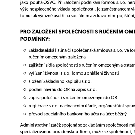
jako pouhá OSVČ. Při založení podnikání formou s.r.o. ne
výše nesplaceného vkladu společnosti. Je zaměstnancem vla
tomu tak výrazně ušetří na sociálním a zdravotním pojištění
PRO ZALOŽENÍ SPOLEČNOSTI S RUČENÍM OME
PODMÍNKY:
zakladatelská listina či společenská smlouva s.r.o. ve 
ručením omezeným založena
zajištění sídla společnosti s ručením omezeným a osta
vyřízení živnosti s.r.o. formou ohlášení živnosti
složení základního kapitálu s.r.o.
podání návrhu do OR na zápis s.r.o.
zápis společnosti s ručením omezeným do OR
registrace s.r.o. na finančním úřadě, orgánu státní spr
převod speciálního bankovního účtu na účet běžný
Administrativní zátěž spojená se zakládáním společnosti mů
specializovanou poradenskou firmu, může se spolehnout, ž