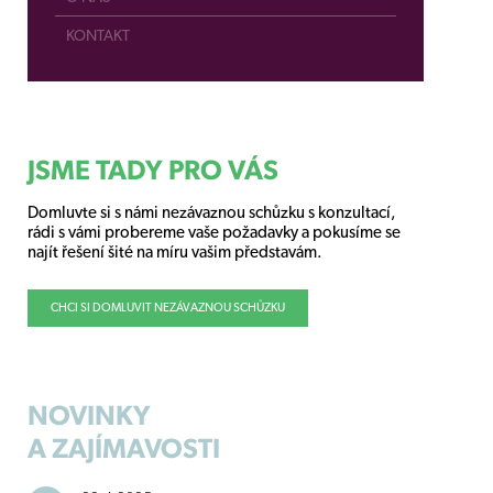
KONTAKT
JSME TADY PRO VÁS
Domluvte si s námi nezávaznou schůzku s konzultací,
rádi s vámi probereme vaše požadavky a pokusíme se
najít řešení šité na míru vašim představám.
CHCI SI DOMLUVIT NEZÁVAZNOU SCHŮZKU
NOVINKY
A ZAJÍMAVOSTI