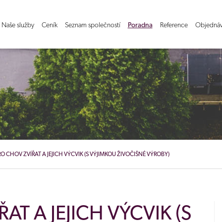
Naše služby
Ceník
Seznam společností
Poradna
Reference
Objednáv
RO CHOV ZVÍŘAT A JEJICH VÝCVIK (S VÝJIMKOU ŽIVOČIŠNÉ VÝROBY)
AT A JEJICH VÝCVIK (S