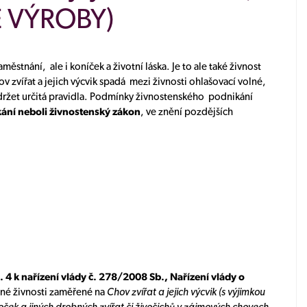
 VÝROBY)
ěstnání, ale i koníček a životní láska. Je to ale také živnost
v zvířat a jejich výcvik spadá mezi živnosti ohlašovací volné,
držet určitá pravidla. Podmínky živnostenského podnikání
ání neboli živnostenský zákon
, ve znění pozdějších
. 4 k nařízení vlády č. 278/2008 Sb., Nařízení vlády o
né živnosti zaměřené na
Chov zvířat a jejich výcvik (s výjimkou