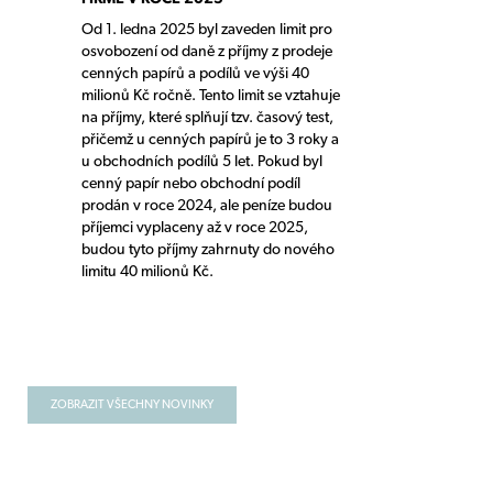
Od 1. ledna 2025 byl zaveden limit pro
osvobození od daně z příjmy z prodeje
cenných papírů a podílů ve výši 40
milionů Kč ročně. Tento limit se vztahuje
na příjmy, které splňují tzv. časový test,
přičemž u cenných papírů je to 3 roky a
u obchodních podílů 5 let. Pokud byl
cenný papír nebo obchodní podíl
prodán v roce 2024, ale peníze budou
příjemci vyplaceny až v roce 2025,
budou tyto příjmy zahrnuty do nového
limitu 40 milionů Kč.
ZOBRAZIT VŠECHNY NOVINKY