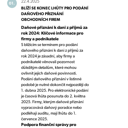
22.4.2025
01.
BLÍŽÍ SE KONEC LHŮTY PRO PODÁNÍ
DAŇOVÉHO PŘIZNÁNÍ
OBCHODNÍCH FIREM
Daňové přiznání k dani z příjmů za
rok 2024: Klíčové informace pro
firmy a podnikatele
S blížícím se termínem pro podání
daňového přiznání k dani z příjmů za
rok 2024 je zásadní, aby firmy a
podnikatelé věnovali pozornost
důležitým detailům, které mohou
ovlivnit jejich daňové povinnosti.
Podání daňového přiznání v listinné
podobě je nutné dokončit nejpozději do
1. dubna 2025. Pro elektronické podání
je časová lhůta posunuta do 2. května
2025. Firmy, kterým daňové přiznání
vypracovává daňový poradce nebo
podléhají auditu, mají lhůtu do 1.
července 2025.
Podpora finanční správy pro