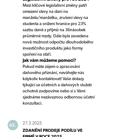
Mezi klíčové legislativní změny patří
omezení slevy na dani na
manžela/manželku, zrušení slevy na
studenta a snížení hranice pro 23%
sazbu daně z příjmů na 36násobek
průměrné mzdy. Dále byla zavedena
nová možnost odpočtu dlouhodobého
investičního produktu jako formy
spoření na stáří.
Jak vám můžeme pomoci?
Pokud máte zájem o zpracování
daňového přiznání, neváhejte nás
kdykoliv kontaktovat! Vaše dotazy
týkající se účetních a daňových služeb
ochotně zodpovíme nebo si s Vámi
sjednáme nezávaznou odbornou účetní
konzultaci.
27.3.2025
02.
ZDANĚNÍ PRODEJE PODÍLU VE
FIRMĚ V ROCE 2025