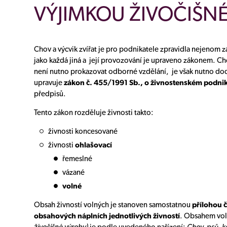
VÝJIMKOU ŽIVOČIŠNÉ
Chov a výcvik zvířat je pro podnikatele zpravidla nejenom zam
jako každá jiná a její provozování je upraveno zákonem. Cho
není nutno prokazovat odborné vzdělání, je však nutno do
upravuje
zákon č. 455/1991 Sb., o živnostenském podnik
předpisů.
Tento zákon rozděluje živnosti takto:
živnosti koncesované
živnosti
ohlašovací
řemeslné
vázané
volné
Obsah živností volných je stanoven samostatnou
přílohou č
obsahových náplních jednotlivých živností
. Obsahem vol