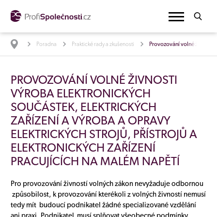
Poradna
Praktické rady a zkušenosti
Provozování volné živnosti 
PROVOZOVÁNÍ VOLNÉ ŽIVNOSTI
VÝROBA ELEKTRONICKÝCH
SOUČÁSTEK, ELEKTRICKÝCH
ZAŘÍZENÍ A VÝROBA A OPRAVY
ELEKTRICKÝCH STROJŮ, PŘÍSTROJŮ A
ELEKTRONICKÝCH ZAŘÍZENÍ
PRACUJÍCÍCH NA MALÉM NAPĚTÍ
Pro provozování živností volných zákon nevyžaduje odbornou
způsobilost, k provozování kterékoli z volných živností nemusí
tedy mít budoucí podnikatel žádné specializované vzdělání
ani praxi. Podnikatel musí splňovat všeobecné podmínky