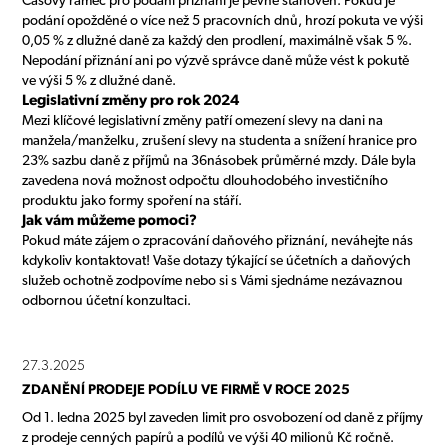
Časový rámec pro podání přiznání je pevně stanoven. Pokud je
podání opožděné o více než 5 pracovních dnů, hrozí pokuta ve výši
0,05 % z dlužné daně za každý den prodlení, maximálně však 5 %.
Nepodání přiznání ani po výzvě správce daně může vést k pokutě
ve výši 5 % z dlužné daně.
Legislativní změny pro rok 2024
Mezi klíčové legislativní změny patří omezení slevy na dani na
manžela/manželku, zrušení slevy na studenta a snížení hranice pro
23% sazbu daně z příjmů na 36násobek průměrné mzdy. Dále byla
zavedena nová možnost odpočtu dlouhodobého investičního
produktu jako formy spoření na stáří.
Jak vám můžeme pomoci?
Pokud máte zájem o zpracování daňového přiznání, neváhejte nás
kdykoliv kontaktovat! Vaše dotazy týkající se účetních a daňových
služeb ochotně zodpovíme nebo si s Vámi sjednáme nezávaznou
odbornou účetní konzultaci.
27.3.2025
ZDANĚNÍ PRODEJE PODÍLU VE FIRMĚ V ROCE 2025
Od 1. ledna 2025 byl zaveden limit pro osvobození od daně z příjmy
z prodeje cenných papírů a podílů ve výši 40 milionů Kč ročně.