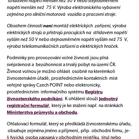
střídavém napětí menším než 50 V nebo stejnosměrném
napětí menším než 75 V. Výroba elektronického vybavení
zejména pro silniční motorová vozidla a pracovní stroje.
Obsahem činnosti
není
montáž elektrických zařízení, výroba
elektrických strojů a přístrojů pracujících na střídavém napětí
vyšším než 50 V nebo stejnosměrném napětí vyšším než 75 V,
výroba telekomunikačních zařízení a elektrických hraček.
Podmínky pro provozování volné živnosti jsou plná
svéprávnost a bezúhonnost a trvalý pobyt na území ČR.
Živnost volnou je možno ohlásit osobně na kterémkoli
živnostenském úřadě, prostřednictvím kontaktních míst
veřejné správy Czech POINT nebo elektronicky,
prostřednictvím informačního systému
Registru
živnostenského podnikání
. K ohlášení slouží
Jednotný
registrační formulář
, který je ke stažení např. na stránkách
Ministerstva průmyslu a obchodu
.
Ohlašovací formulář, který se předkládá živnostenskému úřadu,
obsahuje zejména jméno a příjmení, příp. obchodní firmu, je-
li fyzická osoba zapsaná v obchodním rejstříku, titul nebo