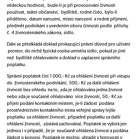
vědeckou hodnost, bude-li je při provozování živnosti
používat, státní občanství, bydliště, rodné číslo, bylo-li
přiděleno, datum narození, místo narození a rodné příjmení,
předmět podnikání s uvedením oboru činnosti podle přílohy
č. 4 živnostenského zákona, sídlo.
Dále se předkládá doklad prokazující právní důvod pro užívání
prostor, do nichž fyzická osoba umístila sídlo, pokud je jiné
než bydliště ohlašovatele a doklad o zaplacení správního
poplatku.
Správní poplatek činí 1 000,- Kč za ohlášení živnosti při vstupu
do živnostenského podnikání, 500,- Kč za další ohlášení
živnosti bez ohledu na to, zda je ohlašována jedna živnost
nebo zda je současně ohlašováno více živností, 50,- Kč za
přijetí podání kontaktním místem, je-li žádost podána
prostřednictvím kontaktního místa veřejné správy (výše
poplatku za ohlášení živnosti, případně poplatku za další
ohlášení živnosti, zůstává zachována). Poplatek se vybírá jen
jednou i v případě, že je současně ohlášena živnost a podána
žádost o koncesi. Poplatek je možno uhradit v hotovosti v