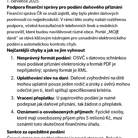
1. července 2025.
Podpora finanční správy pro podání daňového přiznání
Finanční správa ČR se snaží zajistit, aby bylo plnění daňových
povinností co nejjednodušší. V rámci této snahy nabízí rozšířenou
podporu, včetně konzultačních telefonních linek a mobilních
pracovišť, které budou navštěvovat různé obce. Portál „MOJE
daně“ se stává klíčovým nástrojem pro usnadnění elektronického
podání a automatickou kontrolu chyb.
Nejčastější chyby a jak se jim vyhnout
Nesprávný formát podání
: OSVČ s datovou schránkou
musí podávat přiznání elektronicky a formát PDF je
nepřijatelný; správný formát je XML.
Uplatňování slev na dani
: Daňové zvýhodnění na dítě
mohou uplatnit pouze jeden rodič a úroky z úvěrů mohou
odečíst jen ti, kteří splňují specifikovaná kritéria.
Vracení přeplatku
: U papírového podání je nutné
podepsat jak daňové přiznání, tak žádost o přeplatek.
Oznámení o osvobozených příjmech
: Fyzické osoby,
které mají osvobozený příjem přes 5 milionů Kč, musí
oznámit tuto skutečnost finančnímu úřadu.
Sankce za opožděné podání