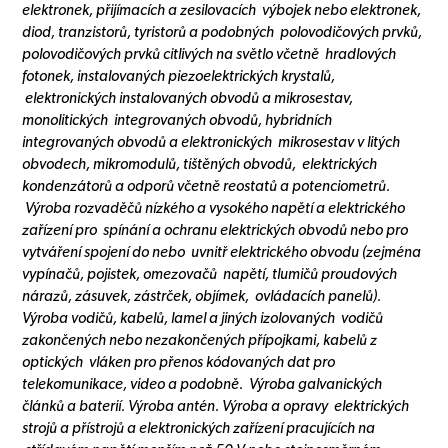
elektronek, přijímacích a zesilovacích výbojek nebo elektronek,
diod, tranzistorů, tyristorů a podobných polovodičových prvků,
polovodičových prvků citlivých na světlo včetně hradlových
fotonek, instalovaných piezoelektrických krystalů,
elektronických instalovaných obvodů a mikrosestav,
monolitických integrovaných obvodů, hybridních
integrovaných obvodů a elektronických mikrosestav v litých
obvodech, mikromodulů, tištěných obvodů, elektrických
kondenzátorů a odporů včetně reostatů a potenciometrů.
Výroba rozvaděčů nízkého a vysokého napětí a elektrického
zařízení pro spínání a ochranu elektrických obvodů nebo pro
vytváření spojení do nebo uvnitř elektrického obvodu (zejména
vypínačů, pojistek, omezovačů napětí, tlumičů proudových
nárazů, zásuvek, zástrček, objímek, ovládacích panelů).
Výroba vodičů, kabelů, lamel a jiných izolovaných vodičů
zakončených nebo nezakončených přípojkami, kabelů z
optických vláken pro přenos kódovaných dat pro
telekomunikace, video a podobně. Výroba galvanických
článků a baterií. Výroba antén. Výroba a opravy elektrických
strojů a přístrojů a elektronických zařízení pracujících na