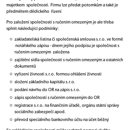
majetkem společnosti. Firmu lze předat potomkům a také je
předmětem dědického řízení
Pro založení společnosti s ručením omezeným je ale třeba
splnit následující podmínky:
zakladatelská listina či společenská smlouva s.r.o. ve formě
notářského zápisu - dnem jejího podpisu je společnost s
ručením omezeným založena
zajištění sídla společnosti s ručením omezeným a ostatních
dokumentů
vyřízení živnosti s.r.o. formou ohlášení živnosti
složení základního kapitálu s.r.o.
podání návrhu do OR na zápis s.r.o.
zápis společnosti s ručením omezeným do OR
registrace s.r.o. na finančním úřadě, orgánu státní správy
sociálního zabezpečí apod.
převod speciálního bankovního účtu na účet běžný