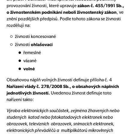
provozování živnosti, které upravuje
zákon č. 455/1991 Sb.,
o živnostenském podnikání neboli živnostenský zákon
, ve
znění pozdějších předpisů. Podle tohoto zákona se živnosti
rozdělují na:
živnosti koncesované
živnosti
ohlašovací
řemeslné
vázané
volné
Obsahovou náplň volných živností definuje příloha č. 4
Nařízení vlády č. 278/2008 Sb., o obsahových náplních
jednotlivých živností.
Uvedenou živnost definuje toto
nařízení takto:
Výroba elektronických součástek, zejména žhavených nebo
studených katod nebo fotokatodových elektronek nebo
obrazovek, televizních obrazovek, snímacích elektronek,
elektronických převáděčů a multiplikátorů mikrovlnných