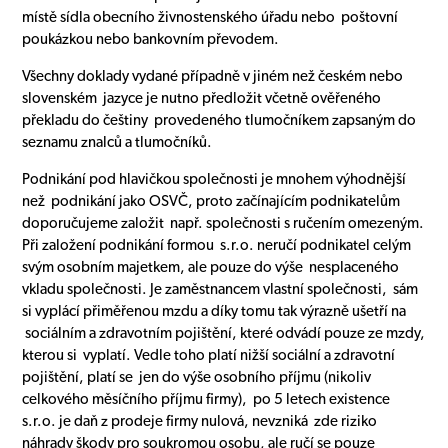
místě sídla obecního živnostenského úřadu nebo poštovní
poukázkou nebo bankovním převodem.
Všechny doklady vydané případně v jiném než českém nebo
slovenském jazyce je nutno předložit včetně ověřeného
překladu do češtiny provedeného tlumočníkem zapsaným do
seznamu znalců a tlumočníků.
Podnikání pod hlavičkou společnosti je mnohem výhodnější
než podnikání jako OSVČ, proto začínajícím podnikatelům
doporučujeme založit např. společnosti s ručením omezeným.
Při založení podnikání formou s.r.o. neručí podnikatel celým
svým osobním majetkem, ale pouze do výše nesplaceného
vkladu společnosti. Je zaměstnancem vlastní společnosti, sám
si vyplácí přiměřenou mzdu a díky tomu tak výrazně ušetří na
sociálním a zdravotním pojištění, které odvádí pouze ze mzdy,
kterou si vyplatí. Vedle toho platí nižší sociální a zdravotní
pojištění, platí se jen do výše osobního příjmu (nikoliv
celkového měsíčního příjmu firmy), po 5 letech existence
s.r.o. je daň z prodeje firmy nulová, nevzniká zde riziko
náhrady škody pro soukromou osobu, ale ručí se pouze