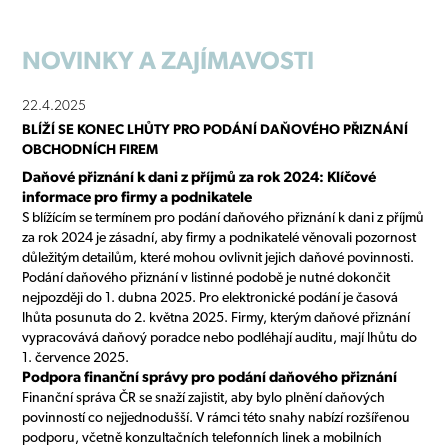
NOVINKY
A ZAJÍMAVOSTI
22.4.2025
BLÍŽÍ SE KONEC LHŮTY PRO PODÁNÍ DAŇOVÉHO PŘIZNÁNÍ
OBCHODNÍCH FIREM
Daňové přiznání k dani z příjmů za rok 2024: Klíčové
informace pro firmy a podnikatele
S blížícím se termínem pro podání daňového přiznání k dani z příjmů
za rok 2024 je zásadní, aby firmy a podnikatelé věnovali pozornost
důležitým detailům, které mohou ovlivnit jejich daňové povinnosti.
Podání daňového přiznání v listinné podobě je nutné dokončit
nejpozději do 1. dubna 2025. Pro elektronické podání je časová
lhůta posunuta do 2. května 2025. Firmy, kterým daňové přiznání
vypracovává daňový poradce nebo podléhají auditu, mají lhůtu do
1. července 2025.
Podpora finanční správy pro podání daňového přiznání
Finanční správa ČR se snaží zajistit, aby bylo plnění daňových
povinností co nejjednodušší. V rámci této snahy nabízí rozšířenou
podporu, včetně konzultačních telefonních linek a mobilních