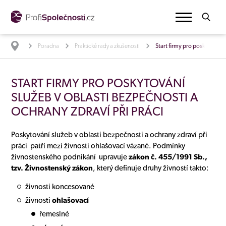
Poradna
Praktické rady a zkušenosti
Start firmy pro poskytování 
START FIRMY PRO POSKYTOVÁNÍ
SLUŽEB V OBLASTI BEZPEČNOSTI A
OCHRANY ZDRAVÍ PŘI PRÁCI
Poskytování služeb v oblasti bezpečnosti a ochrany zdraví při
práci patří mezi živnosti ohlašovací vázané. Podmínky
živnostenského podnikání upravuje
zákon č. 455/1991 Sb.,
tzv. Živnostenský zákon
, který definuje druhy živností takto:
živnosti koncesované
živnosti
ohlašovací
řemeslné