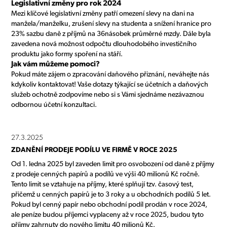
Legislativní změny pro rok 2024
Mezi klíčové legislativní změny patří omezení slevy na dani na
manžela/manželku, zrušení slevy na studenta a snížení hranice pro
23% sazbu daně z příjmů na 36násobek průměrné mzdy. Dále byla
zavedena nová možnost odpočtu dlouhodobého investičního
produktu jako formy spoření na stáří.
Jak vám můžeme pomoci?
Pokud máte zájem o zpracování daňového přiznání, neváhejte nás
kdykoliv kontaktovat! Vaše dotazy týkající se účetních a daňových
služeb ochotně zodpovíme nebo si s Vámi sjednáme nezávaznou
odbornou účetní konzultaci.
27.3.2025
ZDANĚNÍ PRODEJE PODÍLU VE FIRMĚ V ROCE 2025
Od 1. ledna 2025 byl zaveden limit pro osvobození od daně z příjmy
z prodeje cenných papírů a podílů ve výši 40 milionů Kč ročně.
Tento limit se vztahuje na příjmy, které splňují tzv. časový test,
přičemž u cenných papírů je to 3 roky a u obchodních podílů 5 let.
Pokud byl cenný papír nebo obchodní podíl prodán v roce 2024,
ale peníze budou příjemci vyplaceny až v roce 2025, budou tyto
příjmy zahrnuty do nového limitu 40 milionů Kč.