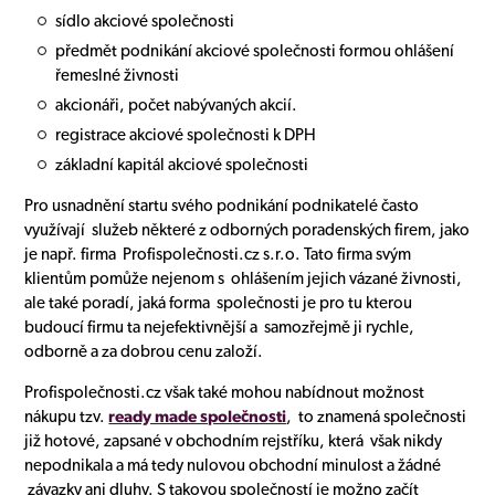
sídlo akciové společnosti
předmět podnikání akciové společnosti formou ohlášení
řemeslné živnosti
akcionáři, počet nabývaných akcií.
registrace akciové společnosti k DPH
základní kapitál akciové společnosti
Pro usnadnění startu svého podnikání podnikatelé často
využívají služeb některé z odborných poradenských firem, jako
je např. firma Profispolečnosti.cz s.r.o. Tato firma svým
klientům pomůže nejenom s ohlášením jejich vázané živnosti,
ale také poradí, jaká forma společnosti je pro tu kterou
budoucí firmu ta nejefektivnější a samozřejmě ji rychle,
odborně a za dobrou cenu založí.
Profispolečnosti.cz však také mohou nabídnout možnost
nákupu tzv.
ready made společnosti
, to znamená společnosti
již hotové, zapsané v obchodním rejstříku, která však nikdy
nepodnikala a má tedy nulovou obchodní minulost a žádné
závazky ani dluhy. S takovou společností je možno začít