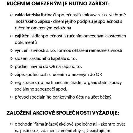
RUČENÍM OMEZENÝM JE NUTNO ZAŘÍDIT:
zakladatelská listina či společenská smlouva s.r.o. ve formě
notářského zápisu - dnem jejího podpisu je společnost s
ručením omezeným založena
zajištění sídla společnosti s ručením omezeným a ostatních
dokumentů
vyřízení živnosti s.r.o. formou ohlášení řemeslné živnosti
složení základního kapitálu s.r.o.
podání návrhu do OR na zápis s.r.o.
zápis společnosti s ručením omezeným do OR
registrace s.r.o. na finančním úřadě, orgánu státní správy
sociálního zabezpečí apod.
převod speciálního bankovního účtu na účet běžný
ZALOŽENÍ AKCIOVÉ SPOLEČNOSTI VYŽADUJE:
obchodní firma (název) akciové společnosti – zkontrolovat
na justice.cz, zda není zaměnitelný s již existujícím