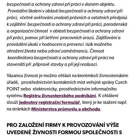
bezpečnosti a ochrany zdraví při práci v daném objektu.
Provádění školení v oblasti bezpečnosti a ochrany zdraví při
práci, včetně ověřování znalostí právních a ostatních předpisů
k zajištění bezpečnosti a ochrany zdraví při práci, poradenská
a organizační činnost v oblasti bezpečnosti a ochrany zdraví
při práci, pomoc při šetření pracovních úrazů. Zajišťování a
provádění úkolů v hodnocení a prevenci rizik možného
ohrožení života nebo zdraví zaměstnanců. Činnost
koordinátora bezpečnosti a ochrany zdraví při práci na
staveništi při přípravě stavby a při její realizaci.
Vázanou živnost je možno ohlásit na kterémkoli živnostenském
úřadě, prostřednictvím kontaktních míst veřejné správy Czech
POINT nebo elektronicky, prostřednictvím informačního
systému
Registru živnostenského podnikání
. K ohlášení
slouží
Jednotný registrační formulář
, který je ke stažení např.
na stránkách
Ministerstva průmyslu a obchodu
.
PRO ZALOŽENÍ FIRMY K PROVOZOVÁNÍ VÝŠE
UVEDENÉ ŽIVNOSTI FORMOU SPOLEČNOSTI S