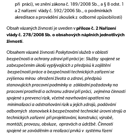
při práci), ve znění zákona č. 189/2008 Sb., a § 8 odst. 1
a 2 nařízení vlády č. 592/2006 Sb., o podmínkách
akreditace a provádění zkoušek z odborné způsobilosti)
Obsah vázaných živností je uveden v
příloze č. 2 Nařízení
vlády č. 278/2008 Sb. o obsahových náplních jednotlivých
živností
.
Obsahem vázané živnosti
Poskytování služeb v oblasti
bezpečnosti a ochrany zdraví při práci
je:
Služby spojené se
zabezpečením úkolů vyplývajících z předpisů k zajištění
bezpečnosti práce a bezpečnosti technických zařízení se
zvýšenou mírou ohrožení života a zdraví, předpisů
stanovujících pracovní podmínky a základní požadavky na
pracovní prostředí a ochranu zdraví při práci, zejména činnosti
spojené s prevencí rizik, včetně navrhování opatření na
minimalizaci a odstraňování rizik u jejich zdrojů, podávání
odborných stanovisek k bezpečnostně technické úrovni strojů a
technických zařízení při projektování, konstrukci, výrobě,
montáži, provozu, obsluze, opravách a údržbě. Činnosti
spojené se zaváděním a realizací prvků v systému řízení