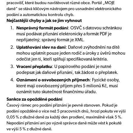
pracovišť, které budou navštěvovat různé obce. Portál „MOJE
daně“ se stává klíčovým nástrojem pro usnadnění elektronického
podání a automatickou kontrolu chyb.
Nejčastější chyby a jak se jim vyhnout
Nesprávný formát podání
: OSVČ s datovou schránkou
musí podávat přiznání elektronicky a formát PDF je
nepřijatelný; správný formát je XML.
Uplatňování slev na dani
: Daňové zvýhodnění na dítě
mohou uplatnit pouze jeden rodič a úroky z úvěrů mohou
odečíst jen ti, kteří splňují specifikovaná kritéria.
Vracení přeplatku
: U papírového podání je nutné
podepsat jak daňové přiznání, tak žádost o přeplatek.
Oznámení o osvobozených příjmech
: Fyzické osoby,
které mají osvobozený příjem přes 5 milionů Kč, musí
oznámit tuto skutečnost finančnímu úřadu.
Sankce za opožděné podání
Časový rámec pro podání přiznání je pevně stanoven. Pokud je
podání opožděné o více než 5 pracovních dnů, hrozí pokuta ve výši
0,05 % z dlužné daně za každý den prodlení, maximálně však 5 %.
Nepodání přiznání ani po výzvě správce daně může vést k pokutě
ve výši 5 % z dlužné daně.