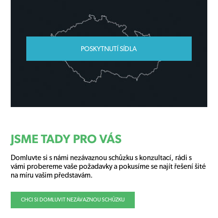
POSKYTNUTÍ SÍDLA
JSME TADY PRO VÁS
Domluvte si s námi nezávaznou schůzku s konzultací, rádi s
vámi probereme vaše požadavky a pokusíme se najít řešení šité
na míru vašim představám.
CHCI SI DOMLUVIT NEZÁVAZNOU SCHŮZKU