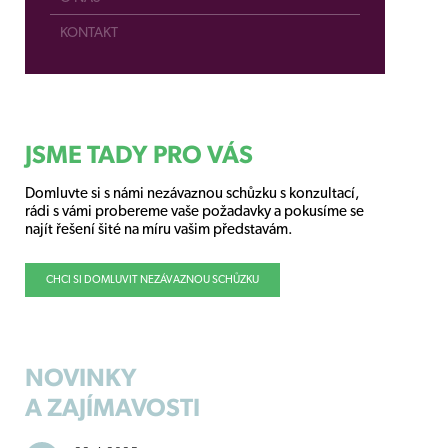
KONTAKT
JSME TADY PRO VÁS
Domluvte si s námi nezávaznou schůzku s konzultací,
rádi s vámi probereme vaše požadavky a pokusíme se
najít řešení šité na míru vašim představám.
CHCI SI DOMLUVIT NEZÁVAZNOU SCHŮZKU
NOVINKY
A ZAJÍMAVOSTI