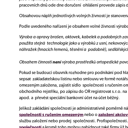
pracovních dnů ode dne doručení ohlášení provede zápis do
Obsahovou náplň jednotlivých volných živností je stanoven
Podle uvedeného nařízení je obsahem volné živnosti
výroba
Výroba a opravy brašen, aktovek, kabelek a podobných zav
použita stejná technologie jako u výrobků z usní, nekovovýc
náhražek (hnacích řemenů, těsnění a podobně), sedlářských 
Obsahem činnosti
není
výroba prostředků ortopedické povah
Pokud se budoucí obuvník rozhodne pro podnikání pod hlavičk
sepsat zakladatelskou listinu nebo smlouvu ve formě notář
omezeným založena, zajistit sídlo společnosti s ručením om
obchodního rejstříku, po zápisu do OR registrovat s.r.o. na
apod. a převést speciální bankovní účet na účet běžný.
Jelikož zakládání společnosti je administrativně poměrně ná
společnosti s ručením omezeným
nebo o
založení akciov
službu založení nebo prodej společnosti. Profispolečnosti.
společností
a kromě toho mohou nabídnout také firmy již ho