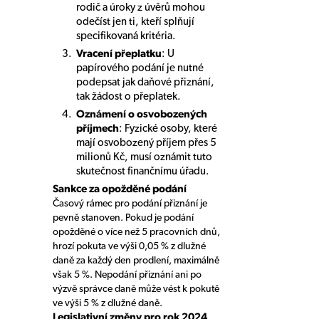
rodič a úroky z úvěrů mohou
odečíst jen ti, kteří splňují
specifikovaná kritéria.
Vracení přeplatku
: U
papírového podání je nutné
podepsat jak daňové přiznání,
tak žádost o přeplatek.
Oznámení o osvobozených
příjmech
: Fyzické osoby, které
mají osvobozený příjem přes 5
milionů Kč, musí oznámit tuto
skutečnost finančnímu úřadu.
Sankce za opožděné podání
Časový rámec pro podání přiznání je
pevně stanoven. Pokud je podání
opožděné o více než 5 pracovních dnů,
hrozí pokuta ve výši 0,05 % z dlužné
daně za každý den prodlení, maximálně
však 5 %. Nepodání přiznání ani po
výzvě správce daně může vést k pokutě
ve výši 5 % z dlužné daně.
Legislativní změny pro rok 2024