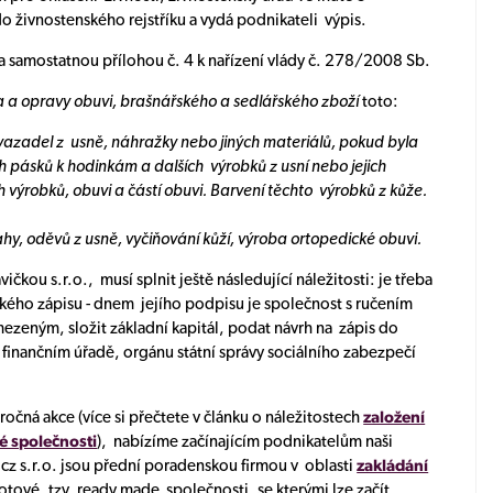
 živnostenského rejstříku a vydá podnikateli výpis.
a samostatnou přílohou č. 4 k nařízení vlády č. 278/2008 Sb.
 a opravy obuvi, brašnářského a sedlářského zboží
toto:
azadel z usně, náhražky nebo jiných materiálů, pokud byla
h pásků k hodinkám a dalších výrobků z usní nebo jejich
výrobků, obuvi a částí obuvi. Barvení těchto výrobků z kůže.
y, oděvů z usně, vyčiňování kůží, výroba ortopedické obuvi.
ou s.r.o., musí splnit ještě následující náležitosti: je třeba
ského zápisu - dnem jejího podpisu je společnost s ručením
ezeným, složit základní kapitál, podat návrh na zápis do
 finančním úřadě, orgánu státní správy sociálního zabezpečí
ročná akce (více si přečtete v článku o náležitostech
založení
é společnosti
), nabízíme začínajícím podnikatelům naši
cz s.r.o. jsou přední poradenskou firmou v oblasti
zakládání
tové, tzv. ready made společnosti, se kterými lze začít