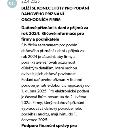
22.4.2025
01.
BLÍŽÍ SE KONEC LHŮTY PRO PODÁNÍ
DAŇOVÉHO PŘIZNÁNÍ
OBCHODNÍCH FIREM
Daňové přiznání k dani z příjmů za
rok 2024: Klíčové informace pro
firmy a podnikatele
S blížícím se termínem pro podání
daňového přiznání k dani z příjmů za
rok 2024 je zásadní, aby firmy a
podnikatelé věnovali pozornost
důležitým detailům, které mohou
ovlivnit jejich daňové povinnosti.
Podání daňového přiznání v listinné
podobě je nutné dokončit nejpozději do
1. dubna 2025. Pro elektronické podání
je časová lhůta posunuta do 2. května
2025. Firmy, kterým daňové přiznání
vypracovává daňový poradce nebo
podléhají auditu, mají lhůtu do 1.
července 2025.
Podpora finanční správy pro