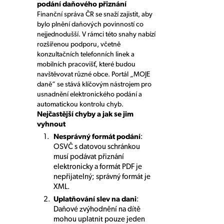
podání daňového přiznání
Finanční správa ČR se snaží zajistit, aby
bylo plnění daňových povinností co
nejjednodušší. V rámci této snahy nabízí
rozšířenou podporu, včetně
konzultačních telefonních linek a
mobilních pracovišť, které budou
navštěvovat různé obce. Portál „MOJE
daně“ se stává klíčovým nástrojem pro
usnadnění elektronického podání a
automatickou kontrolu chyb.
Nejčastější chyby a jak se jim
vyhnout
Nesprávný formát podání
:
OSVČ s datovou schránkou
musí podávat přiznání
elektronicky a formát PDF je
nepřijatelný; správný formát je
XML.
Uplatňování slev na dani
:
Daňové zvýhodnění na dítě
mohou uplatnit pouze jeden