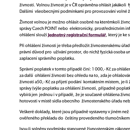
živnosti. Volnou živnost je v ČR oprávněna ohlásit jakákoli 
Dalšími všeobecnými podmínkami pro provozování volné ži
Živnost volnou je možno ohlásit osobně na kterémkoli živn
správy Czech POINT nebo elektronicky, prostřednictvím i
ohlášení slouží
Jednotný registrační formulář
, který je ke
Při ohlášení živnosti je třeba předložit živnostenskému úřa
právní důvod pro užívání prostor, do nichž fyzická osoba umí
zaplacení správního poplatku.
Správní poplatek v tomto případě činí: 1 000,- Kč za ohláše
za další ohlášení živnosti bez ohledu na to, zda je ohlašov
živností a50,- Kč za přijetí podání kontaktním místem, je-
správy (výše poplatku za ohlášení živnosti, případně poplatk
vybírá jen jednou i v případě, že je současně ohlášena živ
hotovosti v místě sídla obecního živnostenského úřadu 
Veškeré doklady, které jsou případně vystaveny v jiném ne
ověřeného překladu do češtiny provedeného tlumočníkem 
Jsou-li splněny podmínky stanovené živnostenským zákonem 