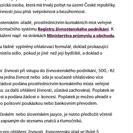
fyzická osoba, která má trvalý pobyt na území České republiky.
vnosti jsou plná svéprávnost a bezúhonnost.
ostenském úřadě, prostřednictvím kontaktních míst veřejné
nformačního systému
Registru živnostenského podnikání
. K
 stažení např. na stránkách
Ministerstva průmyslu a obchodu
.
du řádně vyplněný ohlašovací formulář, doklad prokazující
stila sídlo, pokud je jiné než její bydliště, a doklad o
ní živnosti při vstupu do živnostenského podnikání, 500,- Kč
ána jedna živnost nebo zda je současně ohlašováno více
li žádost podána prostřednictvím kontaktního místa veřejné
u za další ohlášení živnosti, zůstává zachována). Poplatek se
nost a podána žádost o koncesi. Poplatek je možno uhradit v
nebo poštovní poukázkou nebo bankovním převodem.
ž českém nebo slovenském jazyce, je nutno předložit včetně
zapsaným do seznamu znalců a tlumočníků.
pro ohlášení živnosti, živnostenský úřad ve lhůtě 5