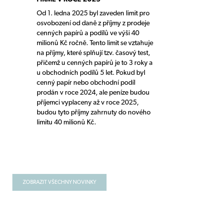
Od 1. ledna 2025 byl zaveden limit pro
osvobození od daně z příjmy z prodeje
cenných papírů a podílů ve výši 40
milionů Kč ročně. Tento limit se vztahuje
na příjmy, které splňují tzv. časový test,
přičemž u cenných papírů je to 3 roky a
u obchodních podílů 5 let. Pokud byl
cenný papír nebo obchodní podíl
prodán v roce 2024, ale peníze budou
příjemci vyplaceny až v roce 2025,
budou tyto příjmy zahrnuty do nového
limitu 40 milionů Kč.
ZOBRAZIT VŠECHNY NOVINKY