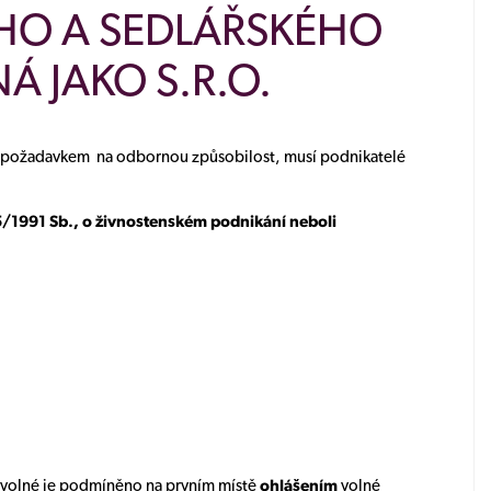
HO A SEDLÁŘSKÉHO
 JAKO S.R.O.
m požadavkem na odbornou způsobilost, musí podnikatelé
5/1991 Sb., o živnostenském podnikání neboli
i volné je podmíněno na prvním místě
ohlášením
volné