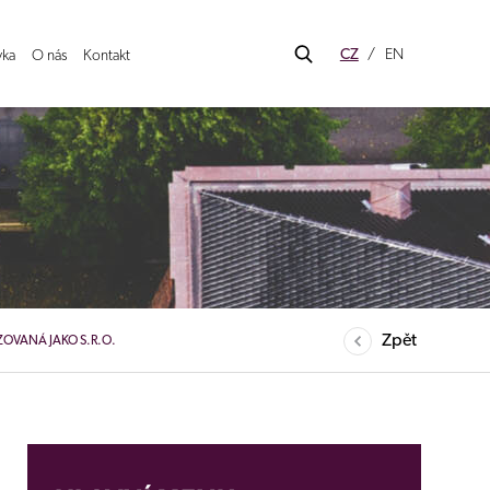
CZ
EN
ka
O nás
Kontakt
Zpět
OVANÁ JAKO S.R.O.