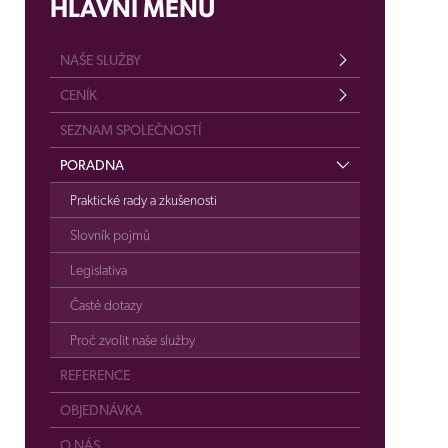
HLAVNÍ MENU
NAŠE SLUŽBY
CENÍK
SEZNAM SPOLEČNOSTÍ
PORADNA
Praktické rady a zkušenosti
Slovník pojmů
Legislativa
Časté dotazy
Proč zvolit naše služby
REFERENCE
OBJEDNÁVKA
O NÁS