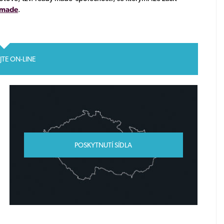
 made
.
JTE ON-LINE
POSKYTNUTÍ SÍDLA