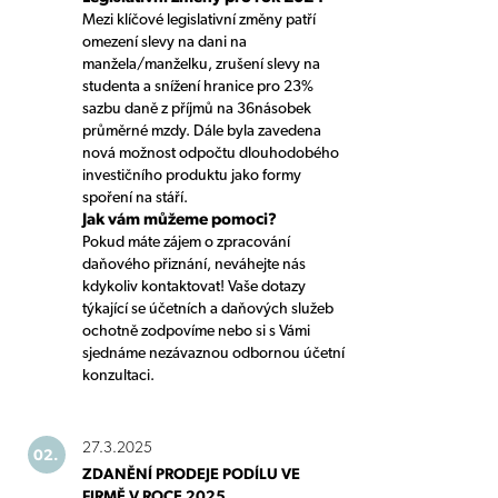
Mezi klíčové legislativní změny patří
omezení slevy na dani na
manžela/manželku, zrušení slevy na
studenta a snížení hranice pro 23%
sazbu daně z příjmů na 36násobek
průměrné mzdy. Dále byla zavedena
nová možnost odpočtu dlouhodobého
investičního produktu jako formy
spoření na stáří.
Jak vám můžeme pomoci?
Pokud máte zájem o zpracování
daňového přiznání, neváhejte nás
kdykoliv kontaktovat! Vaše dotazy
týkající se účetních a daňových služeb
ochotně zodpovíme nebo si s Vámi
sjednáme nezávaznou odbornou účetní
konzultaci.
27.3.2025
02.
ZDANĚNÍ PRODEJE PODÍLU VE
FIRMĚ V ROCE 2025