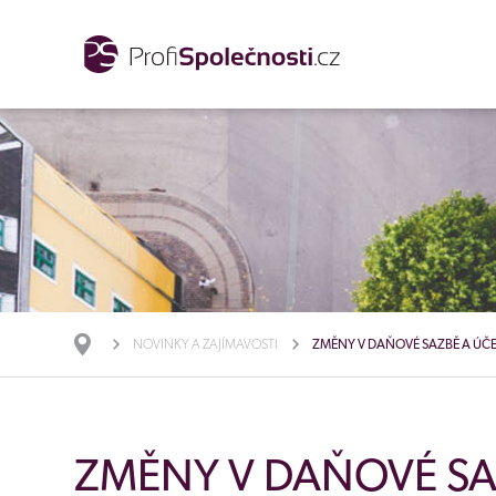
NOVINKY A ZAJÍMAVOSTI
ZMĚNY V DAŇOVÉ SAZBĚ A ÚČE
ZMĚNY V DAŇOVÉ SA