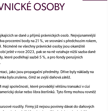
ÁVNICKÉ OSOBY
týkajících se daně z příjmů právnických osob. Nejvýznamnější
dva procentní body na 21 %, ve srovnání s předchozím rokem,
024. Nicméně ne všechny právnické osoby jsou okamžitě
bí ještě v roce 2023, pak se na ně vztahuje nižší sazba daně
ndy, které podléhají sazbě 5 %, a pro fondy penzijních
.
ntaci, jako jsou propagační předměty. Dříve byly náklady na
mka byla zrušena, čímž se zvýší daňová zátěž.
 mají společnosti, které provádějí většinu transakcí v cizí
americký dolar nebo libra šterlinků. Tyto firmy mohou rovněž
rzové rozdíly. Firmy již nejsou povinny dávat do daňových