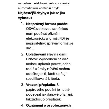
usnadnění elektronického podání a
automatickou kontrolu chyb.
Nejčastější chyby a jak se jim
vyhnout
Nesprávný formát podání
:
OSVČ s datovou schránkou
musí podávat přiznání
elektronicky a formát PDF je
nepřijatelný; správný formát je
XML.
Uplatňování slev na dani
:
Daňové zvýhodnění na dítě
mohou uplatnit pouze jeden
rodič a úroky z úvěrů mohou
odečíst jen ti, kteří splňují
specifikovaná kritéria.
Vracení přeplatku
: U
papírového podání je nutné
podepsat jak daňové přiznání,
tak žádost o přeplatek.
Oznámení o osvobozených