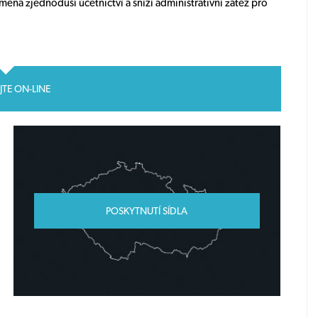
měna zjednoduší účetnictví a sníží administrativní zátěž pro
JTE ON-LINE
POSKYTNUTÍ SÍDLA