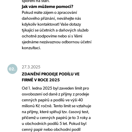
spoření na stáří.
Jak vám můžeme pomoci?
Pokud máte zájem o zpracování
daňového přiznání, neváhejte nás
kdykoliv kontaktovat! Vaše dotazy
týkající se účetních a daňových služeb
ochotně zodpovíme nebo si s Vámi
sjednáme nezávaznou odbornou účetní
konzultaci.
27.3.2025
02.
ZDANĚNÍ PRODEJE PODÍLU VE
FIRMĚ V ROCE 2025
Od 1. ledna 2025 byl zaveden limit pro
osvobození od daně z příjmy z prodeje
cenných papírů a podílů ve výši 40
milionů Kč ročně. Tento limit se vztahuje
na příjmy, které splňují tzv. časový test,
přičemž u cenných papírů je to 3 roky a
u obchodních podílů 5 let. Pokud byl
cenný papír nebo obchodní podíl