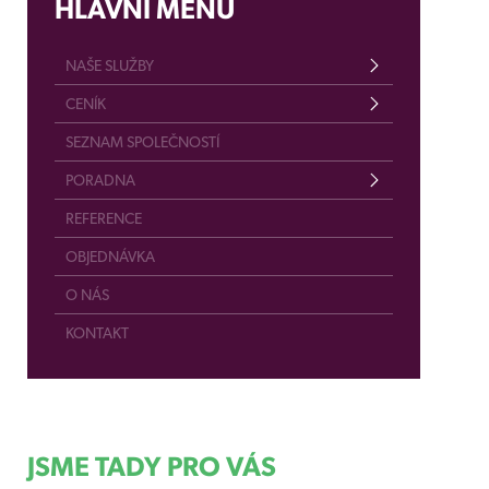
HLAVNÍ MENU
NAŠE SLUŽBY
CENÍK
SEZNAM SPOLEČNOSTÍ
PORADNA
REFERENCE
OBJEDNÁVKA
O NÁS
KONTAKT
JSME TADY PRO VÁS