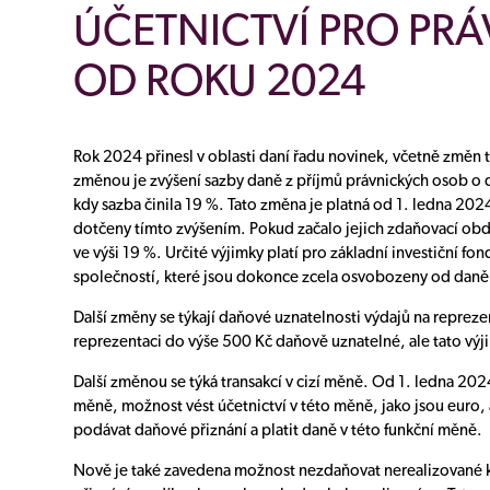
ÚČETNICTVÍ PRO PR
OD ROKU 2024
Rok 2024 přinesl v oblasti daní řadu novinek, včetně změn 
změnou je zvýšení sazby daně z příjmů právnických osob o 
kdy sazba činila 19 %. Tato změna je platná od 1. ledna 2
dotčeny tímto zvýšením. Pokud začalo jejich zdaňovací obdo
ve výši 19 %. Určité výjimky platí pro základní investiční fo
společností, které jsou dokonce zcela osvobozeny od daně
Další změny se týkají daňové uznatelnosti výdajů na repreze
reprezentaci do výše 500 Kč daňově uznatelné, ale tato výji
Další změnou se týká transakcí v cizí měně. Od 1. ledna 2024
měně, možnost vést účetnictví v této měně, jako jsou euro, 
podávat daňové přiznání a platit daně v této funkční měně.
Nově je také zavedena možnost nezdaňovat nerealizované ku