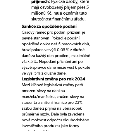
příjmech
: Fyzické osoby, které
mají osvobozený příjem přes 5
milionů Kč, musí oznámit tuto
skutečnost finančnímu úřadu.
Sankce za opožděné podání
Časový rámec pro podání přiznání je
pevně stanoven. Pokud je podání
opožděné o více než 5 pracovních dnů,
hrozí pokuta ve výši 0,05 % z dlužné
daně za každý den prodlení, maximálně
však 5 %. Nepodání přiznání ani po
výzvě správce daně může vést k pokutě
ve výši 5 % z dlužné daně.
Legislativní změny pro rok 2024
Mezi klíčové legislativní změny patří
omezení slevy na dani na
manžela/manželku, zrušení slevy na
studenta a snížení hranice pro 23%
sazbu daně z příjmů na 36násobek
průměrné mzdy. Dále byla zavedena
nová možnost odpočtu dlouhodobého
investičního produktu jako formy