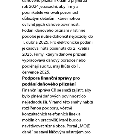
daňového přiznání k dani z příjmů za
rok 2024 je zásadní, aby firmy a
podnikatelé věnovali pozornost
důležitým detailům, které mohou
ovlivnit jejich daňové povinnosti.
Podání daňového přiznání v listinné
podobě je nutné dokončit nejpozději do
1. dubna 2025. Pro elektronické podání
je časová lhůta posunuta do 2. května
2025. Firmy, kterým daňové přiznání
vypracovává daňový poradce nebo
podléhají auditu, mají lhůtu do 1.
července 2025.
Podpora finanční správy pro
podání daňového přiznání
Finanční správa ČR se snaží zajistit, aby
bylo plnění daňových povinností co
nejjednodušší. V rámci této snahy nabízí
rozšířenou podporu, včetně
konzultačních telefonních linek a
mobilních pracovišť, které budou
navštěvovat různé obce. Portál „MOJE
daně“ se stává klíčovým nástrojem pro