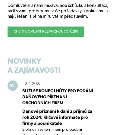
Domluvte si s námi nezávaznou schůzku s konzultací,
rádi s vámi probereme vaše požadavky a pokusíme se
najít řešení šité na míru vašim představám.
CHCI SI DOMLUVIT NEZÁVAZNOU SCHŮZKU
NOVINKY
A ZAJÍMAVOSTI
22.4.2025
01.
BLÍŽÍ SE KONEC LHŮTY PRO PODÁNÍ
DAŇOVÉHO PŘIZNÁNÍ
OBCHODNÍCH FIREM
Daňové přiznání k dani z příjmů za
rok 2024: Klíčové informace pro
firmy a podnikatele
S blížícím se termínem pro podání