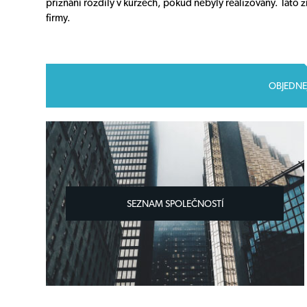
přiznání rozdíly v kurzech, pokud nebyly realizovány. Tato z
firmy.
OBJEDNE
SEZNAM SPOLEČNOSTÍ