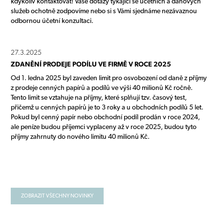
kdykoliv kontaktovat! Vaše dotazy týkající se účetních a daňových
služeb ochotně zodpovíme nebo si s Vámi sjednáme nezávaznou
odbornou účetní konzultaci.
27.3.2025
ZDANĚNÍ PRODEJE PODÍLU VE FIRMĚ V ROCE 2025
Od 1. ledna 2025 byl zaveden limit pro osvobození od daně z příjmy
z prodeje cenných papírů a podílů ve výši 40 milionů Kč ročně.
Tento limit se vztahuje na příjmy, které splňují tzv. časový test,
přičemž u cenných papírů je to 3 roky a u obchodních podílů 5 let.
Pokud byl cenný papír nebo obchodní podíl prodán v roce 2024,
ale peníze budou příjemci vyplaceny až v roce 2025, budou tyto
příjmy zahrnuty do nového limitu 40 milionů Kč.
ZOBRAZIT VŠECHNY NOVINKY