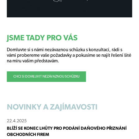
JSME TADY PRO VÁS
Domluvte si s námi nezávaznou schůzku s konzultací, rádi s
vámi probereme vaše požadavky a pokusíme se najít řešení šité
na míru vašim představám.
CHCI SI DOMLUVIT NEZÁVAZNOU SCHŮZKU
NOVINKY
A ZAJÍMAVOSTI
22.4.2025
BLÍŽÍ SE KONEC LHŮTY PRO PODÁNÍ DAŇOVÉHO PŘIZNÁNÍ
OBCHODNÍCH FIREM