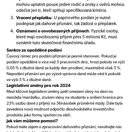
mohou uplatnit pouze jeden rodič a úroky z úvěrů mohou
odečíst jen ti, kteří splňují specifikovaná kritéria.
Vracení přeplatku
: U papírového podání je nutné
podepsat jak daňové přiznání, tak žádost o přeplatek.
Oznámení o osvobozených příjmech
: Fyzické osoby,
které mají osvobozený příjem přes 5 milionů Kč, musí
oznámit tuto skutečnost finančnímu úřadu.
Sankce za opožděné podání
Časový rámec pro podání přiznání je pevně stanoven. Pokud je
podání opožděné o více než 5 pracovních dnů, hrozí pokuta ve výši
0,05 % z dlužné daně za každý den prodlení, maximálně však 5 %.
Nepodání přiznání ani po výzvě správce daně může vést k pokutě
ve výši 5 % z dlužné daně.
Legislativní změny pro rok 2024
Mezi klíčové legislativní změny patří omezení slevy na dani na
manžela/manželku, zrušení slevy na studenta a snížení hranice pro
23% sazbu daně z příjmů na 36násobek průměrné mzdy. Dále byla
zavedena nová možnost odpočtu dlouhodobého investičního
produktu jako formy spoření na stáří.
Jak vám můžeme pomoci?
Pokud máte zájem o zpracování daňového přiznání, neváhejte nás