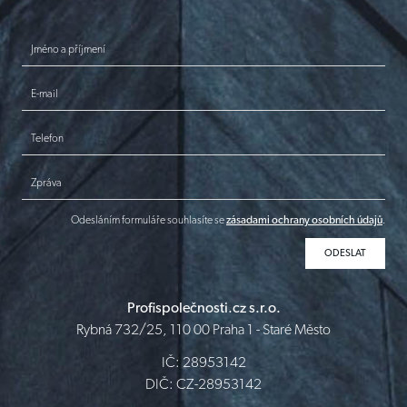
Jméno a příjmení
E-mail
Telefon
Zpráva
Odesláním formuláře souhlasíte se
zásadami ochrany osobních údajů
.
Profispolečnosti.cz s.r.o.
Rybná 732/25, 110 00 Praha 1 - Staré Město
IČ: 28953142
DIČ: CZ-28953142