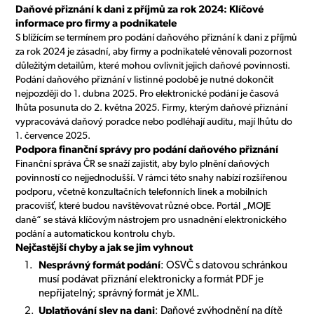
Daňové přiznání k dani z příjmů za rok 2024: Klíčové
informace pro firmy a podnikatele
S blížícím se termínem pro podání daňového přiznání k dani z příjmů
za rok 2024 je zásadní, aby firmy a podnikatelé věnovali pozornost
důležitým detailům, které mohou ovlivnit jejich daňové povinnosti.
Podání daňového přiznání v listinné podobě je nutné dokončit
nejpozději do 1. dubna 2025. Pro elektronické podání je časová
lhůta posunuta do 2. května 2025. Firmy, kterým daňové přiznání
vypracovává daňový poradce nebo podléhají auditu, mají lhůtu do
1. července 2025.
Podpora finanční správy pro podání daňového přiznání
Finanční správa ČR se snaží zajistit, aby bylo plnění daňových
povinností co nejjednodušší. V rámci této snahy nabízí rozšířenou
podporu, včetně konzultačních telefonních linek a mobilních
pracovišť, které budou navštěvovat různé obce. Portál „MOJE
daně“ se stává klíčovým nástrojem pro usnadnění elektronického
podání a automatickou kontrolu chyb.
Nejčastější chyby a jak se jim vyhnout
Nesprávný formát podání
: OSVČ s datovou schránkou
musí podávat přiznání elektronicky a formát PDF je
nepřijatelný; správný formát je XML.
Uplatňování slev na dani
: Daňové zvýhodnění na dítě