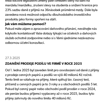
Mezi klíčové legislativní změny patří omezení slevy na dani na
manžela/manželku, zrušení slevy na studenta a snížení hranice pro
23% sazbu daně z příjmů na 36násobek průměrné mzdy. Dále byla
zavedena nová možnost odpočtu dlouhodobého investičního
produktu jako formy spoření na stáří.
Jak vám můžeme pomoci?
Pokud máte zájem o zpracování daňového přiznání, neváhejte nás
kdykoliv kontaktovat! Vaše dotazy týkající se účetních a daňových
služeb ochotně zodpovíme nebo si s Vámi sjednáme nezávaznou
odbornou účetní konzultaci.
27.3.2025
ZDANĚNÍ PRODEJE PODÍLU VE FIRMĚ V ROCE 2025
Od 1. ledna 2025 byl zaveden limit pro osvobození od daně z příjmy
z prodeje cenných papírů a podílů ve výši 40 milionů Kč ročně.
Tento limit se vztahuje na příjmy, které splňují tzv. časový test,
přičemž u cenných papírů je to 3 roky a u obchodních podílů 5 let.
Pokud byl cenný papír nebo obchodní podíl prodán v roce 2024,
ale peníze budou příjemci vyplaceny až v roce 2025, budou tyto
příjmy zahrnuty do nového limitu 40 milionů Kč.