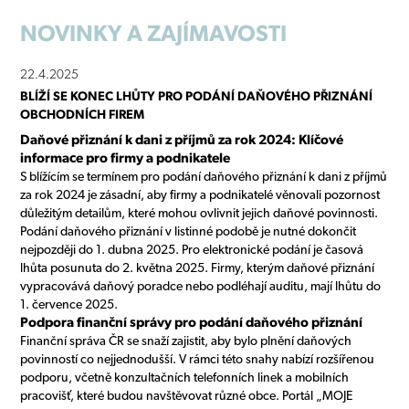
NOVINKY
A ZAJÍMAVOSTI
22.4.2025
BLÍŽÍ SE KONEC LHŮTY PRO PODÁNÍ DAŇOVÉHO PŘIZNÁNÍ
OBCHODNÍCH FIREM
Daňové přiznání k dani z příjmů za rok 2024: Klíčové
informace pro firmy a podnikatele
S blížícím se termínem pro podání daňového přiznání k dani z příjmů
za rok 2024 je zásadní, aby firmy a podnikatelé věnovali pozornost
důležitým detailům, které mohou ovlivnit jejich daňové povinnosti.
Podání daňového přiznání v listinné podobě je nutné dokončit
nejpozději do 1. dubna 2025. Pro elektronické podání je časová
lhůta posunuta do 2. května 2025. Firmy, kterým daňové přiznání
vypracovává daňový poradce nebo podléhají auditu, mají lhůtu do
1. července 2025.
Podpora finanční správy pro podání daňového přiznání
Finanční správa ČR se snaží zajistit, aby bylo plnění daňových
povinností co nejjednodušší. V rámci této snahy nabízí rozšířenou
podporu, včetně konzultačních telefonních linek a mobilních
pracovišť, které budou navštěvovat různé obce. Portál „MOJE