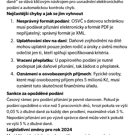
daně“ se stává klíčovým nástrojem pro usnadnění elektronického
podání a automatickou kontrolu chyb.
Nejčastější chyby a jak se jim vyhnout
Nesprávný formát podání
: OSVČ s datovou schránkou
musí podávat přiznání elektronicky a formát PDF je
nepřijatelný; správný formát je XML.
Uplatňování slev na dani
: Daňové zvýhodnění na dítě
mohou uplatnit pouze jeden rodič a úroky z úvěrů mohou
odečíst jen ti, kteří splňují specifikovaná kritéria.
Vracení přeplatku
: U papírového podání je nutné
podepsat jak daňové přiznání, tak žádost o přeplatek.
Oznámení o osvobozených příjmech
: Fyzické osoby,
které mají osvobozený příjem přes 5 milionů Kč, musí
oznámit tuto skutečnost finančnímu úřadu.
Sankce za opožděné podání
Časový rámec pro podání přiznání je pevně stanoven. Pokud je
podání opožděné o více než 5 pracovních dnů, hrozí pokuta ve výši
0,05 % z dlužné daně za každý den prodlení, maximálně však 5 %.
Nepodání přiznání ani po výzvě správce daně může vést k pokutě
ve výši 5 % z dlužné daně.
Legislativní změny pro rok 2024