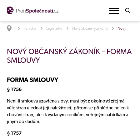
Poradna
Legislativa
Nový občanský zákoník
Nový občansk
NOVÝ OBČANSKÝ ZÁKONÍK – FORMA
SMLOUVY
FORMA SMLOUVY
§ 1756
Není-li smlouva uzavřena slovy, musí být z okolností zřejmá
vůle stran ujednat její náležitosti; přitom se přihlédne nejen k
chování stran, ale i k vydaným ceníkům, veřejným nabídkám a
jiným dokladům.
§ 1757