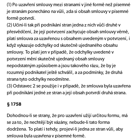
(1) Po uzavření smlouvy mezi stranami v jiné formě než písemné
je stranám ponecháno na vůli, zda si obsah smlouvy v písemné
formě potvrdí.
(2) Učiní-li tak při podnikání stran jedna z nich vůči druhé v
přesvědčení, že její potvrzení zachycuje obsah smlouvy věrně,
platí smlouva za uzavřenou s obsahem uvedeným v potvrzení, i
když vykazuje odchylky od skutečně ujednaného obsahu
smlouvy. To platí jen v případě, že odchylky uvedené v
potvrzení mění skutečně ujednaný obsah smlouvy
nepodstatným způsobem a jsou takového rázu, že by je
rozumný podnikatel ještě schválil, a za podmínky, že druhá
strana tyto odchylky neodmítne.
(3) Odstavec 2 se použije i v případě, že smlouva byla uzavřena
při podnikání jedné ze stran a její obsah potvrdí druhá strana.
§ 1758
Dohodnou-li se strany, že pro uzavření užijí určitou formu, má
se za to, že nechtějí být vázány, nebude-li tato forma
dodržena. To platí i tehdy, projeví-li jedna ze stran vůli, aby
smlouva byla uzavřena v písemné formě.