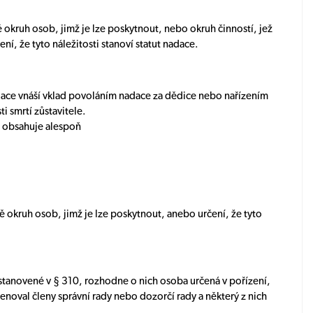
okruh osob, jimž je lze poskytnout, nebo okruh činností, jež
, že tyto náležitosti stanoví statut nadace.
adace vnáší vklad povoláním nadace za dědice nebo nařízením
 smrtí zůstavitele.
i, obsahuje alespoň
 okruh osob, jimž je lze poskytnout, anebo určení, že tyto
ti stanovené v § 310, rozhodne o nich osoba určená v pořízení,
 jmenoval členy správní rady nebo dozorčí rady a některý z nich