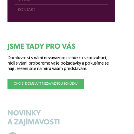
KONTAKT
JSME TADY PRO VÁS
Domluvte si s námi nezávaznou schůzku s konzultací,
rádi s vámi probereme vaše požadavky a pokusíme se
najít řešení šité na míru vašim představám.
CHCI SI DOMLUVIT NEZÁVAZNOU SCHŮZKU
NOVINKY
A ZAJÍMAVOSTI