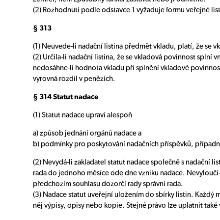
(2) Rozhodnutí podle odstavce 1 vyžaduje formu veřejné list
§ 313
(1) Neuvede-li nadační listina předmět vkladu, platí, že se 
(2) Určila-li nadační listina, že se vkladová povinnost spl
nedosáhne-li hodnota vkladu při splnění vkladové povinnosti 
vyrovná rozdíl v penězích.
§ 314 Statut nadace
(1) Statut nadace upraví alespoň
a) způsob jednání orgánů nadace a
b) podmínky pro poskytování nadačních příspěvků, případně
(2) Nevydá-li zakladatel statut nadace společně s nadační l
rada do jednoho měsíce ode dne vzniku nadace. Nevyloučí-l
předchozím souhlasu dozorčí rady správní rada.
(3) Nadace statut uveřejní uložením do sbírky listin. Každý m
něj výpisy, opisy nebo kopie. Stejné právo lze uplatnit také 