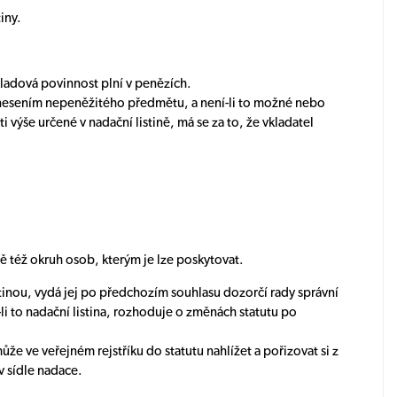
iny.
vkladová povinnost plní v penězích.
ní vnesením nepeněžitého předmětu, a není-li to možné nebo
výše určené v nadační listině, má se za to, že vkladatel
 též okruh osob, kterým je lze poskytovat.
istinou, vydá jej po předchozím souhlasu dozorčí rady správní
i to nadační listina, rozhoduje o změnách statutu po
ůže ve veřejném rejstříku do statutu nahlížet a pořizovat si z
v sídle nadace.