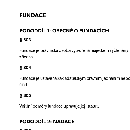
FUNDACE
PODODDÍL 1: OBECNĚ O FUNDACÍCH
§ 303
Fundace je právnická osoba vytvořená majetkem vyčleněným k
zřízena.
§ 304
Fundace je ustavena zakladatelským právním jednáním nebo z
účel.
§ 305
Vnitřní poměry fundace upravuje její statut.
PODODDÍL 2: NADACE