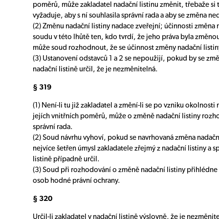
poměrů, může zakladatel nadační listinu změnit, třebaže si t
vyžaduje, aby s ní souhlasila správní rada a aby se změna ne
(2) Změnu nadační listiny nadace zveřejní; účinnosti změna 
soudu v této lhůtě ten, kdo tvrdí, že jeho práva byla změno
může soud rozhodnout, že se účinnost změny nadační listin
(3) Ustanovení odstavců 1 a 2 se nepoužijí, pokud by se změna
nadační listině určil, že je nezměnitelná.
§ 319
(1) Není-li tu již zakladatel a změní-li se po vzniku okolno
jejích vnitřních poměrů, může o změně nadační listiny roz
správní rada.
(2) Soud návrhu vyhoví, pokud se navrhovaná změna nadační 
nejvíce šetřen úmysl zakladatele zřejmý z nadační listiny a 
listině případně určil.
(3) Soud při rozhodování o změně nadační listiny přihlédne 
osob hodné právní ochrany.
§ 320
Určil-li zakladatel v nadační listině výslovně, že je nezměnit