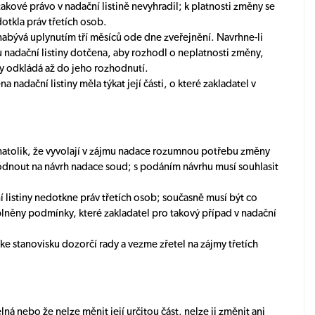
akové právo v nadační listině nevyhradil; k platnosti změny se
dotkla práv třetích osob.
nabývá uplynutím tří měsíců ode dne zveřejnění. Navrhne-li
u nadační listiny dotčena, aby rozhodl o neplatnosti změny,
y odkládá až do jeho rozhodnutí.
 nadační listiny měla týkat její části, o které zakladatel v
sti natolik, že vyvolají v zájmu nadace rozumnou potřebu změny
hodnout na návrh nadace soud; s podáním návrhu musí souhlasit
listiny nedotkne práv třetích osob; současně musí být co
splněny podmínky, které zakladatel pro takový případ v nadační
ke stanovisku dozorčí rady a vezme zřetel na zájmy třetích
elná nebo že nelze měnit její určitou část, nelze ji změnit ani