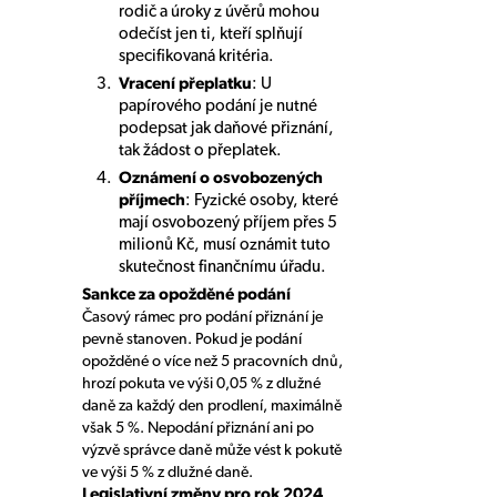
rodič a úroky z úvěrů mohou
odečíst jen ti, kteří splňují
specifikovaná kritéria.
Vracení přeplatku
: U
papírového podání je nutné
podepsat jak daňové přiznání,
tak žádost o přeplatek.
Oznámení o osvobozených
příjmech
: Fyzické osoby, které
mají osvobozený příjem přes 5
milionů Kč, musí oznámit tuto
skutečnost finančnímu úřadu.
Sankce za opožděné podání
Časový rámec pro podání přiznání je
pevně stanoven. Pokud je podání
opožděné o více než 5 pracovních dnů,
hrozí pokuta ve výši 0,05 % z dlužné
daně za každý den prodlení, maximálně
však 5 %. Nepodání přiznání ani po
výzvě správce daně může vést k pokutě
ve výši 5 % z dlužné daně.
Legislativní změny pro rok 2024