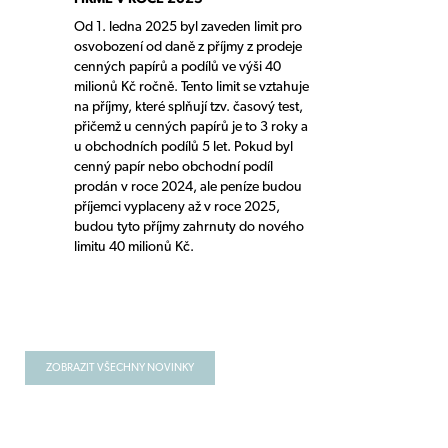
Od 1. ledna 2025 byl zaveden limit pro
osvobození od daně z příjmy z prodeje
cenných papírů a podílů ve výši 40
milionů Kč ročně. Tento limit se vztahuje
na příjmy, které splňují tzv. časový test,
přičemž u cenných papírů je to 3 roky a
u obchodních podílů 5 let. Pokud byl
cenný papír nebo obchodní podíl
prodán v roce 2024, ale peníze budou
příjemci vyplaceny až v roce 2025,
budou tyto příjmy zahrnuty do nového
limitu 40 milionů Kč.
ZOBRAZIT VŠECHNY NOVINKY