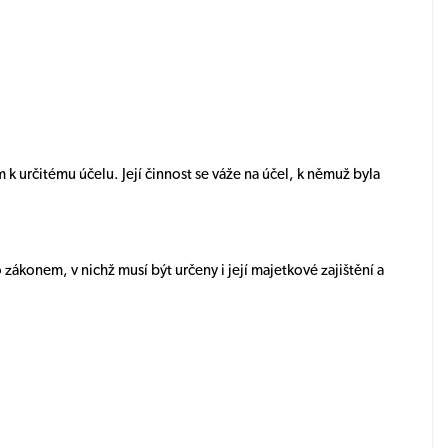
 určitému účelu. Její činnost se váže na účel, k němuž byla
ákonem, v nichž musí být určeny i její majetkové zajištění a