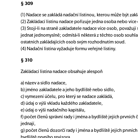
§ 309
(1) Nadace se zakládá nadační listinou, kterou může být zakl
(2) Zakládací listinu nadace pořizuje jedna osoba nebo více
(3) Stojí-li na straně zakladatele nadace více osob, považují
jednat jednomyslně; odmítá-li některá z těchto osob souhlas
ostatních zakládajících osob svým rozhodnutím soud.
(4) Nadační listina vyžaduje formu veřejné listiny.
§ 310
Zakládací listina nadace obsahuje alespoň
a) název a sídlo nadace,
b) jméno zakladatele a jeho bydliště nebo sídlo,
c) vymezení účelu, pro který se nadace zakládá,
d) údaj o výši vkladu každého zakladatele,
e) údaj o výši nadačního kapitálu,
f) počet členů správní rady i jména a bydliště jejích prvníc
jednají,
g) počet členů dozorčí rady i jména a bydliště jejích prvníc
bydliště prvního revizora,