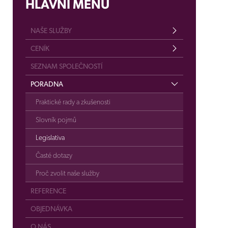
HLAVNÍ MENU
NAŠE SLUŽBY
CENÍK
SEZNAM SPOLEČNOSTÍ
PORADNA
Praktické rady a zkušenosti
Slovník pojmů
Legislativa
Časté dotazy
Proč zvolit naše služby
REFERENCE
OBJEDNÁVKA
O NÁS