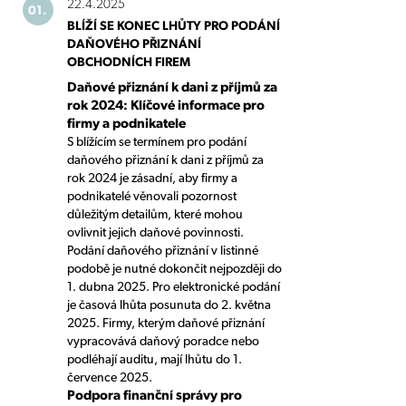
22.4.2025
01.
BLÍŽÍ SE KONEC LHŮTY PRO PODÁNÍ
DAŇOVÉHO PŘIZNÁNÍ
OBCHODNÍCH FIREM
Daňové přiznání k dani z příjmů za
rok 2024: Klíčové informace pro
firmy a podnikatele
S blížícím se termínem pro podání
daňového přiznání k dani z příjmů za
rok 2024 je zásadní, aby firmy a
podnikatelé věnovali pozornost
důležitým detailům, které mohou
ovlivnit jejich daňové povinnosti.
Podání daňového přiznání v listinné
podobě je nutné dokončit nejpozději do
1. dubna 2025. Pro elektronické podání
je časová lhůta posunuta do 2. května
2025. Firmy, kterým daňové přiznání
vypracovává daňový poradce nebo
podléhají auditu, mají lhůtu do 1.
července 2025.
Podpora finanční správy pro