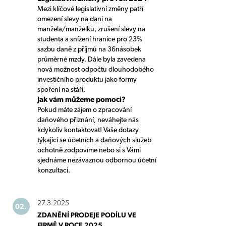
Mezi klíčové legislativní změny patří
omezení slevy na dani na
manžela/manželku, zrušení slevy na
studenta a snížení hranice pro 23%
sazbu daně z příjmů na 36násobek
průměrné mzdy. Dále byla zavedena
nová možnost odpočtu dlouhodobého
investičního produktu jako formy
spoření na stáří.
Jak vám můžeme pomoci?
Pokud máte zájem o zpracování
daňového přiznání, neváhejte nás
kdykoliv kontaktovat! Vaše dotazy
týkající se účetních a daňových služeb
ochotně zodpovíme nebo si s Vámi
sjednáme nezávaznou odbornou účetní
konzultaci.
27.3.2025
02.
ZDANĚNÍ PRODEJE PODÍLU VE
FIRMĚ V ROCE 2025