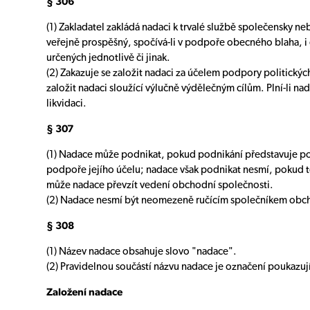
§ 306
(1) Zakladatel zakládá nadaci k trvalé službě společensky
veřejně prospěšný, spočívá-li v podpoře obecného blaha, i
určených jednotlivě či jinak.
(2) Zakazuje se založit nadaci za účelem podpory politických 
založit nadaci sloužící výlučně výdělečným cílům. Plní-li nada
likvidaci.
§ 307
(1) Nadace může podnikat, pokud podnikání představuje pou
podpoře jejího účelu; nadace však podnikat nesmí, pokud to
může nadace převzít vedení obchodní společnosti.
(2) Nadace nesmí být neomezeně ručícím společníkem obch
§ 308
(1) Název nadace obsahuje slovo "nadace".
(2) Pravidelnou součástí názvu nadace je označení poukazujíc
Založení nadace