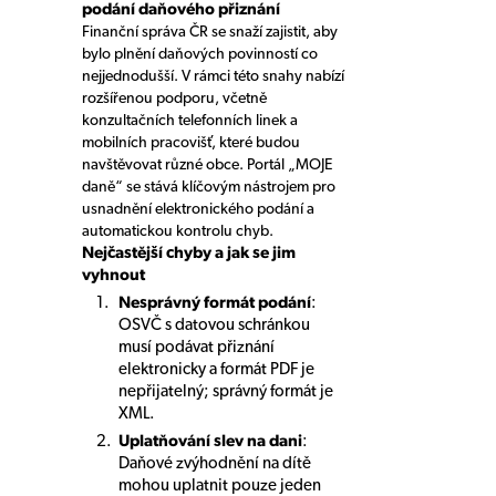
podání daňového přiznání
Finanční správa ČR se snaží zajistit, aby
bylo plnění daňových povinností co
nejjednodušší. V rámci této snahy nabízí
rozšířenou podporu, včetně
konzultačních telefonních linek a
mobilních pracovišť, které budou
navštěvovat různé obce. Portál „MOJE
daně“ se stává klíčovým nástrojem pro
usnadnění elektronického podání a
automatickou kontrolu chyb.
Nejčastější chyby a jak se jim
vyhnout
Nesprávný formát podání
:
OSVČ s datovou schránkou
musí podávat přiznání
elektronicky a formát PDF je
nepřijatelný; správný formát je
XML.
Uplatňování slev na dani
:
Daňové zvýhodnění na dítě
mohou uplatnit pouze jeden