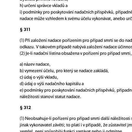
h) určení správce vkladů a
i) podmínky pro poskytování nadačních příspěvků, případně 
nadace může vzhledem k svému účelu vykonávat, anebo určení
§ 311
(1) Při založení nadace pořízením pro případ smrti se do n
odkazu. V takovém případě nabývá založení nadace účinnosti
(2) Je-li nadační listina obsažena v pořízení pro případ smrt
a) název nadace,
b) vymezení účelu, pro který se nadace zakládá,
c) údaj o výši vkladu,
d) údaj o výši nadačního kapitálu a
e) podmínky pro poskytování nadačních příspěvků, případně
náležitosti stanoví statut nadace.
§ 312
(1) Neobsahuje-li pořízení pro případ smrti další náležitos
jinak vykonavatel závěti; to platí i v případě, že zůstavitel
zemřel, není způsobilý funkci zastávat nebo ji odmítne.