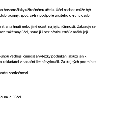
 nebo hospodářsky užitečnému účelu. Účel nadace může být
 dobročinný, spočívá-li v podpoře určitého okruhu osob
stran a hnutí nebo jiné účasti na jejich činnosti. Zakazuje se
ce zakázaný účel, soud ji i bez návrhu zruší a nařídí její
hou vedlejší činnost a výtěžky podnikání slouží jen k
 zakladatel v nadační listině vyloučil. Za stejných podmínek
odní společnosti.
í na její účel.