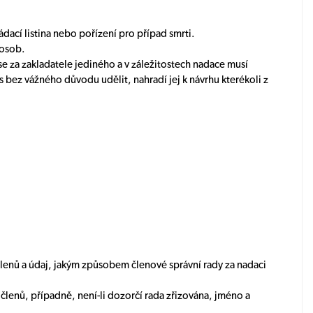
ádací listina nebo pořízení pro případ smrti.
 osob.
 se za zakladatele jediného a v záležitostech nadace musí
 bez vážného důvodu udělit, nahradí jej k návrhu kterékoli z
h členů a údaj, jakým způsobem členové správní rady za nadaci
h členů, případně, není-li dozorčí rada zřizována, jméno a