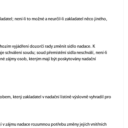
adatel; není-li to možné a neurčil-li zakladatel něco jiného,
chozím vyjádření dozorčí rady změnit sídlo nadace. K
je schválení soudu; soud přemístění sídla neschválí, není-li
ěné zájmy osob, kterým mají být poskytovány nadační
obem, který zakladatel v nadační listině výslovně vyhradil pro
lají v zájmu nadace rozumnou potřebu změny jejích vnitřních