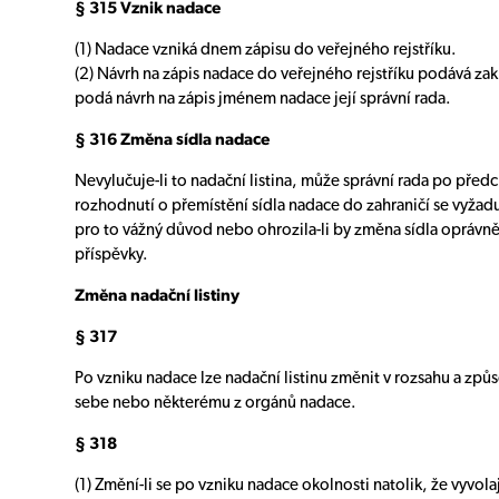
§ 315 Vznik nadace
(1) Nadace vzniká dnem zápisu do veřejného rejstříku.
(2) Návrh na zápis nadace do veřejného rejstříku podává zakl
podá návrh na zápis jménem nadace její správní rada.
§ 316 Změna sídla nadace
Nevylučuje-li to nadační listina, může správní rada po před
rozhodnutí o přemístění sídla nadace do zahraničí se vyžadu
pro to vážný důvod nebo ohrozila-li by změna sídla oprávn
příspěvky.
Změna nadační listiny
§ 317
Po vzniku nadace lze nadační listinu změnit v rozsahu a způs
sebe nebo některému z orgánů nadace.
§ 318
(1) Změní-li se po vzniku nadace okolnosti natolik, že vyvo