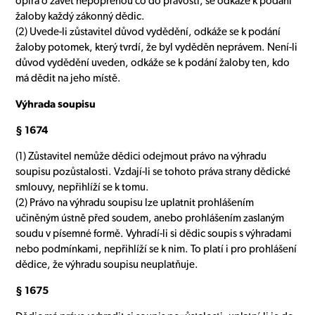
opírá o závěť nepopřenou co do pravosti, se odkáže k podání
žaloby každý zákonný dědic.
(2) Uvede-li zůstavitel důvod vydědění, odkáže se k podání
žaloby potomek, který tvrdí, že byl vyděděn neprávem. Není-li
důvod vydědění uveden, odkáže se k podání žaloby ten, kdo
má dědit na jeho místě.
Výhrada soupisu
§ 1674
(1) Zůstavitel nemůže dědici odejmout právo na výhradu
soupisu pozůstalosti. Vzdají-li se tohoto práva strany dědické
smlouvy, nepřihlíží se k tomu.
(2) Právo na výhradu soupisu lze uplatnit prohlášením
učiněným ústně před soudem, anebo prohlášením zaslaným
soudu v písemné formě. Vyhradí-li si dědic soupis s výhradami
nebo podmínkami, nepřihlíží se k nim. To platí i pro prohlášení
dědice, že výhradu soupisu neuplatňuje.
§ 1675