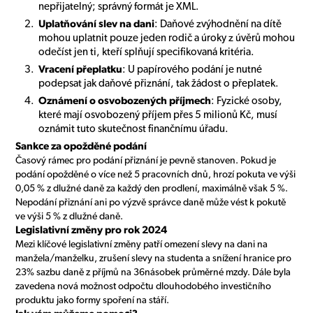
nepřijatelný; správný formát je XML.
Uplatňování slev na dani
: Daňové zvýhodnění na dítě
mohou uplatnit pouze jeden rodič a úroky z úvěrů mohou
odečíst jen ti, kteří splňují specifikovaná kritéria.
Vracení přeplatku
: U papírového podání je nutné
podepsat jak daňové přiznání, tak žádost o přeplatek.
Oznámení o osvobozených příjmech
: Fyzické osoby,
které mají osvobozený příjem přes 5 milionů Kč, musí
oznámit tuto skutečnost finančnímu úřadu.
Sankce za opožděné podání
Časový rámec pro podání přiznání je pevně stanoven. Pokud je
podání opožděné o více než 5 pracovních dnů, hrozí pokuta ve výši
0,05 % z dlužné daně za každý den prodlení, maximálně však 5 %.
Nepodání přiznání ani po výzvě správce daně může vést k pokutě
ve výši 5 % z dlužné daně.
Legislativní změny pro rok 2024
Mezi klíčové legislativní změny patří omezení slevy na dani na
manžela/manželku, zrušení slevy na studenta a snížení hranice pro
23% sazbu daně z příjmů na 36násobek průměrné mzdy. Dále byla
zavedena nová možnost odpočtu dlouhodobého investičního
produktu jako formy spoření na stáří.