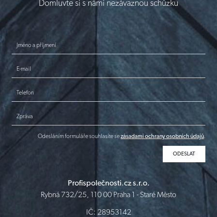
Domluvte si s námi nezávaznou schůzku
Jméno a příjmení
E-mail
Telefon
Zpráva
Odesláním formuláře souhlasíte se
zásadami ochrany osobních údajů
.
Profispolečnosti.cz s.r.o.
Rybná 732/25, 110 00 Praha 1 - Staré Město
IČ: 28953142