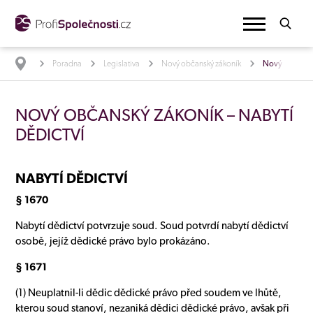
Poradna
Legislativa
Nový občanský zákoník
Nový občanský
NOVÝ OBČANSKÝ ZÁKONÍK – NABYTÍ
DĚDICTVÍ
NABYTÍ DĚDICTVÍ
§ 1670
Nabytí dědictví potvrzuje soud. Soud potvrdí nabytí dědictví
osobě, jejíž dědické právo bylo prokázáno.
§ 1671
(1) Neuplatnil-li dědic dědické právo před soudem ve lhůtě,
kterou soud stanoví, nezaniká dědici dědické právo, avšak při