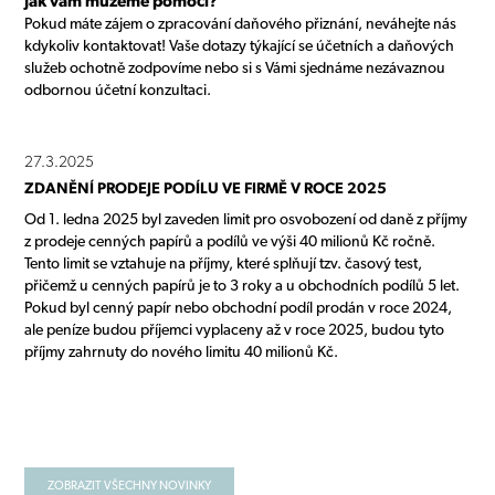
Jak vám můžeme pomoci?
Pokud máte zájem o zpracování daňového přiznání, neváhejte nás
kdykoliv kontaktovat! Vaše dotazy týkající se účetních a daňových
služeb ochotně zodpovíme nebo si s Vámi sjednáme nezávaznou
odbornou účetní konzultaci.
27.3.2025
ZDANĚNÍ PRODEJE PODÍLU VE FIRMĚ V ROCE 2025
Od 1. ledna 2025 byl zaveden limit pro osvobození od daně z příjmy
z prodeje cenných papírů a podílů ve výši 40 milionů Kč ročně.
Tento limit se vztahuje na příjmy, které splňují tzv. časový test,
přičemž u cenných papírů je to 3 roky a u obchodních podílů 5 let.
Pokud byl cenný papír nebo obchodní podíl prodán v roce 2024,
ale peníze budou příjemci vyplaceny až v roce 2025, budou tyto
příjmy zahrnuty do nového limitu 40 milionů Kč.
ZOBRAZIT VŠECHNY NOVINKY