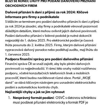
BLÍŽÍ SE KONEC LHŮTY PRO PODÁNÍ DAŇOVÉHO PŘIZNÁNÍ
OBCHODNÍCH FIREM
Daňové přiznání k dani z příjmů za rok 2024: Klíčové
informace pro firmy a podnikatele
S blížícím se termínem pro podání daňového přiznání k dani z příjmů
za rok 2024 je zásadní, aby firmy a podnikatelé věnovali pozornost
důležitým detailům, které mohou ovlivnit jejich daňové povinnosti.
Podání daňového přiznání v listinné podobě je nutné dokončit
nejpozději do 1. dubna 2025. Pro elektronické podání je časová
lhůta posunuta do 2. května 2025. Firmy, kterým daňové přiznání
vypracovává daňový poradce nebo podléhají auditu, mají lhůtu do
1. července 2025.
Podpora finanční správy pro podání daňového přiznání
Finanční správa ČR se snaží zajistit, aby bylo plnění daňových
povinností co nejjednodušší. V rámci této snahy nabízí rozšířenou
podporu, včetně konzultačních telefonních linek a mobilních
pracovišť, které budou navštěvovat různé obce. Portál „MOJE
daně“ se stává klíčovým nástrojem pro usnadnění elektronického
podání a automatickou kontrolu chyb.
Nejčastější chyby a jak se jim vyhnout
Nesprávný formát podání
: OSVČ s datovou schránkou
musí podávat přiznání elektronicky a formát PDF je