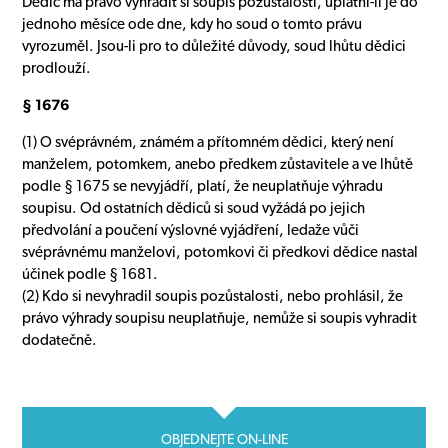
Dědic má právo vyhradit si soupis pozůstalosti, uplatní-li je do
jednoho měsíce ode dne, kdy ho soud o tomto právu
vyrozuměl. Jsou-li pro to důležité důvody, soud lhůtu dědici
prodlouží.
§ 1676
(1) O svéprávném, známém a přítomném dědici, který není
manželem, potomkem, anebo předkem zůstavitele a ve lhůtě
podle § 1675 se nevyjádří, platí, že neuplatňuje výhradu
soupisu. Od ostatních dědiců si soud vyžádá po jejich
předvolání a poučení výslovné vyjádření, ledaže vůči
svéprávnému manželovi, potomkovi či předkovi dědice nastal
účinek podle § 1681.
(2) Kdo si nevyhradil soupis pozůstalosti, nebo prohlásil, že
právo výhrady soupisu neuplatňuje, nemůže si soupis vyhradit
dodatečně.
OBJEDNEJTE ON-LINE