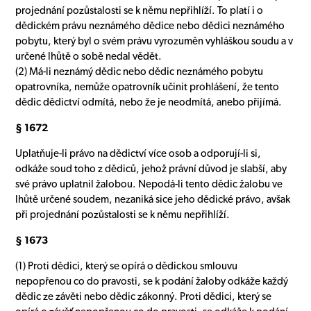
projednání pozůstalosti se k němu nepřihlíží. To platí i o
dědickém právu neznámého dědice nebo dědici neznámého
pobytu, který byl o svém právu vyrozuměn vyhláškou soudu a v
určené lhůtě o sobě nedal vědět.
(2) Má-li neznámý dědic nebo dědic neznámého pobytu
opatrovníka, nemůže opatrovník učinit prohlášení, že tento
dědic dědictví odmítá, nebo že je neodmítá, anebo přijímá.
§ 1672
Uplatňuje-li právo na dědictví více osob a odporují-li si,
odkáže soud toho z dědiců, jehož právní důvod je slabší, aby
své právo uplatnil žalobou. Nepodá-li tento dědic žalobu ve
lhůtě určené soudem, nezaniká sice jeho dědické právo, avšak
při projednání pozůstalosti se k němu nepřihlíží.
§ 1673
(1) Proti dědici, který se opírá o dědickou smlouvu
nepopřenou co do pravosti, se k podání žaloby odkáže každý
dědic ze závěti nebo dědic zákonný. Proti dědici, který se