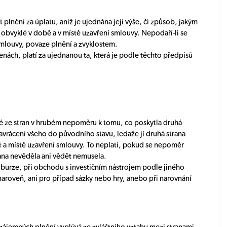
 plnění za úplatu, aniž je ujednána její výše, či způsob, jakým
i obvyklé v době a v místě uzavření smlouvy. Nepodaří-li se
u smlouvy, povaze plnění a zvyklostem.
cenách, platí za ujednanou ta, která je podle těchto předpisů
edné ze stran v hrubém nepoměru k tomu, co poskytla druhá
avrácení všeho do původního stavu, ledaže jí druhá strana
ě a místě uzavření smlouvy. To neplatí, pokud se nepoměr
rana nevěděla ani vědět nemusela.
 burze, při obchodu s investičním nástrojem podle jiného
roveň, ani pro případ sázky nebo hry, anebo při narovnání