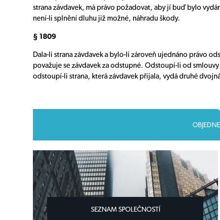
strana závdavek, má právo požadovat, aby jí buď bylo vydán
není-li splnění dluhu již možné, náhradu škody.
§ 1809
Dala-li strana závdavek a bylo-li zároveň ujednáno právo od
považuje se závdavek za odstupné. Odstoupí-li od smlouvy st
odstoupí-li strana, která závdavek přijala, vydá druhé dvoj
OBJEDNE
SEZNAM SPOLEČNOSTÍ