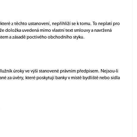
teré z těchto ustanovení, nepřihlíží se k tomu. To neplatí pro
 že doložka uvedená mimo vlastní text smlouvy a navržená
stem a zásadě poctivého obchodního styku.
tí dlužník úroky ve výši stanovené právním předpisem. Nejsou-li
né za úvěry, které poskytují banky v místě bydliště nebo sídla
.