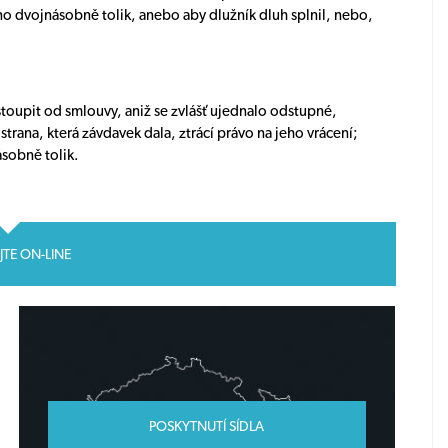
o dvojnásobně tolik, anebo aby dlužník dluh splnil, nebo,
stoupit od smlouvy, aniž se zvlášť ujednalo odstupné,
rana, která závdavek dala, ztrácí právo na jeho vrácení;
násobně tolik.
JTE ON-LINE
POSKYTNUTÍ SÍDLA