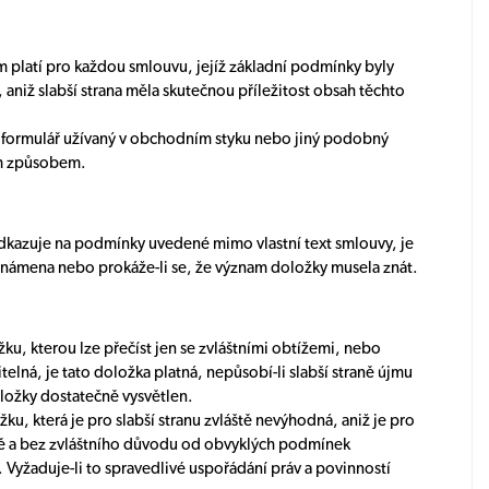
 platí pro každou smlouvu, jejíž základní podmínky byly
aniž slabší strana měla skutečnou příležitost obsah těchto
vní formulář užívaný v obchodním styku nebo jiný podobný
ím způsobem.
kazuje na podmínky uvedené mimo vlastní text smlouvy, je
seznámena nebo prokáže-li se, že význam doložky musela znát.
u, kterou lze přečíst jen se zvláštními obtížemi, nebo
ná, je tato doložka platná, nepůsobí-li slabší straně újmu
oložky dostatečně vysvětlen.
, která je pro slabší stranu zvláště nevýhodná, aniž je pro
ně a bez zvláštního důvodu od obvyklých podmínek
Vyžaduje-li to spravedlivé uspořádání práv a povinností