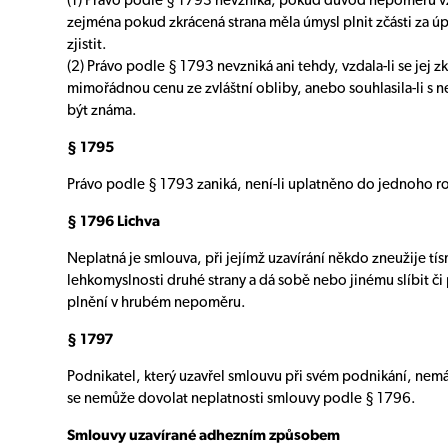
(1) Právo podle § 1793 nevzniká, pokud důvod nepoměru vz
zejména pokud zkrácená strana měla úmysl plnit zčásti za úpla
zjistit.
(2) Právo podle § 1793 nevzniká ani tehdy, vzdala-li se jej zk
mimořádnou cenu ze zvláštní obliby, anebo souhlasila-li s 
být známa.
§ 1795
Právo podle § 1793 zaniká, není-li uplatněno do jednoho r
§ 1796 Lichva
Neplatná je smlouva, při jejímž uzavírání někdo zneužije tí
lehkomyslnosti druhé strany a dá sobě nebo jinému slíbit 
plnění v hrubém nepoměru.
§ 1797
Podnikatel, který uzavřel smlouvu při svém podnikání, nem
se nemůže dovolat neplatnosti smlouvy podle § 1796.
Smlouvy uzavírané adhezním způsobem