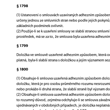
§ 1798
(1) Ustanovení o smlouvách uzavíraných adhezním způsobem
určeny jednou ze smluvních stran nebo podle jejích pokynů, 
základních podmínek ovlivnit.
(2) Použije-li se k uzavření smlouvy se slabší stranou smlu
prostředek, má se za to, že smlouva byla uzavřena adhezn
§ 1799
Doložka ve smlouvě uzavřené adhezním způsobem, která od
platná, byla-li slabší strana s doložkou a jejím významem 
§ 1800
(1) Obsahuje-li smlouva uzavřená adhezním způsobem doložk
doložku, která je pro osobu průměrného rozumu nesrozumitel
nebo prokáže-li druhá strana, že slabší straně byl význam d
(2) Obsahuje-li smlouva uzavřená adhezním způsobem doložku
to rozumný důvod, zejména odchyluje-li se smlouva závaž
ujednávaných v obdobných případech, je doložka neplatná. 