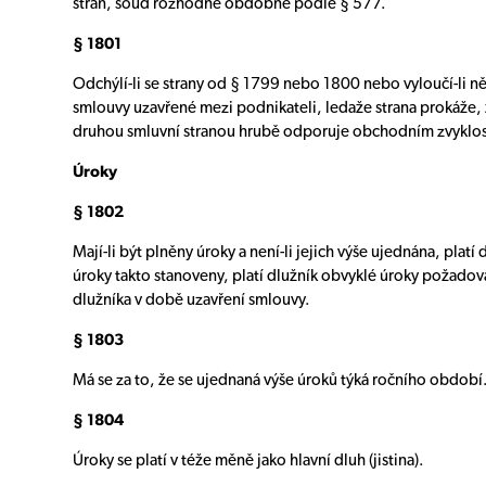
stran, soud rozhodne obdobně podle § 577.
§ 1801
Odchýlí-li se strany od § 1799 nebo 1800 nebo vyloučí-li něk
smlouvy uzavřené mezi podnikateli, ledaže strana prokáže,
druhou smluvní stranou hrubě odporuje obchodním zvyklo
Úroky
§ 1802
Mají-li být plněny úroky a není-li jejich výše ujednána, pla
úroky takto stanoveny, platí dlužník obvyklé úroky požadova
dlužníka v době uzavření smlouvy.
§ 1803
Má se za to, že se ujednaná výše úroků týká ročního období
§ 1804
Úroky se platí v téže měně jako hlavní dluh (jistina).