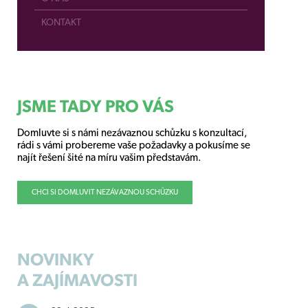
KONTAKT
JSME TADY PRO VÁS
Domluvte si s námi nezávaznou schůzku s konzultací,
rádi s vámi probereme vaše požadavky a pokusíme se
najít řešení šité na míru vašim představám.
CHCI SI DOMLUVIT NEZÁVAZNOU SCHŮZKU
NOVINKY
A ZAJÍMAVOSTI