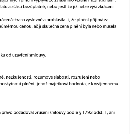
ájemných plnění vyplývá ze zvláštního vztahu mezi stranami,
tu a zčásti bezúplatně, nebo jestliže již nelze výši zkrácení
rácená strana výslovně a prohlásila-li, že plnění přijímá za
neúměrnou cenou, ač jí skutečná cena plnění byla nebo musela
oku od uzavření smlouvy.
sně, nezkušenosti, rozumové slabosti, rozrušení nebo
či poskytnout plnění, jehož majetková hodnota je k vzájemnému
á právo požadovat zrušení smlouvy podle § 1793 odst. 1, ani