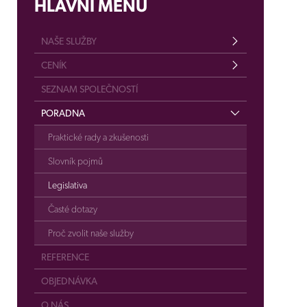
HLAVNÍ MENU
NAŠE SLUŽBY
CENÍK
SEZNAM SPOLEČNOSTÍ
PORADNA
Praktické rady a zkušenosti
Slovník pojmů
Legislativa
Časté dotazy
Proč zvolit naše služby
REFERENCE
OBJEDNÁVKA
O NÁS