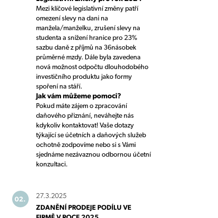
Mezi klíčové legislativní změny patří
omezení slevy na dani na
manžela/manželku, zrušení slevy na
studenta a snížení hranice pro 23%
sazbu daně z příjmů na 36násobek
průměrné mzdy. Dále byla zavedena
nová možnost odpočtu dlouhodobého
investičního produktu jako formy
spoření na stáří.
Jak vám můžeme pomoci?
Pokud máte zájem o zpracování
daňového přiznání, neváhejte nás
kdykoliv kontaktovat! Vaše dotazy
týkající se účetních a daňových služeb
ochotně zodpovíme nebo si s Vámi
sjednáme nezávaznou odbornou účetní
konzultaci.
27.3.2025
02.
ZDANĚNÍ PRODEJE PODÍLU VE
FIRMĚ V ROCE 2025