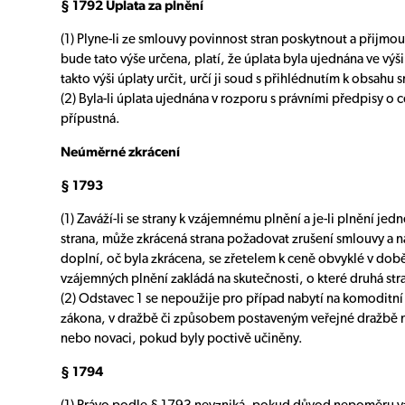
§ 1792 Úplata za plnění
(1) Plyne-li ze smlouvy povinnost stran poskytnout a přijmout
bude tato výše určena, platí, že úplata byla ujednána ve výš
takto výši úplaty určit, určí ji soud s přihlédnutím k obsah
(2) Byla-li úplata ujednána v rozporu s právními předpisy o 
přípustná.
Neúměrné zkrácení
§ 1793
(1) Zaváží-li se strany k vzájemnému plnění a je-li plnění j
strana, může zkrácená strana požadovat zrušení smlouvy a n
doplní, oč byla zkrácena, se zřetelem k ceně obvyklé v dob
vzájemných plnění zakládá na skutečnosti, o které druhá st
(2) Odstavec 1 se nepoužije pro případ nabytí na komoditní
zákona, v dražbě či způsobem postaveným veřejné dražbě na
nebo novaci, pokud byly poctivě učiněny.
§ 1794