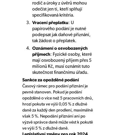
rodič a úroky z úvěrů mohou
odečíst jen ti, kteří splňují
specifikovaná kritéria.
Vracení přeplatku
: U
papírového podání je nutné
podepsat jak daňové přiznání,
tak žádost o přeplatek.
Oznámení o osvobozených
příjmech
: Fyzické osoby, které
mají osvobozený příjem přes 5
milionů Kč, musí oznámit tuto
skutečnost finančnímu úřadu.
Sankce za opožděné podání
Časový rámec pro podání přiznání je
pevně stanoven. Pokud je podání
opožděné o více než 5 pracovních dnů,
hrozí pokuta ve výši 0,05 % z dlužné
daně za každý den prodlení, maximálně
však 5 %. Nepodání přiznání ani po
výzvě správce daně může vést k pokutě
ve výši 5 % z dlužné daně.
Legislativní změny pro rok 2024