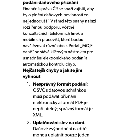
podání daňového přiznání
Finanční správa ČR se snaží zajistit, aby
bylo plnění daňových povinností co
nejjednodušší. V rámci této snahy nabízí
rozšířenou podporu, včetně
konzultačních telefonních linek a
mobilních pracovišť, které budou
navštěvovat různé obce. Portál „MOJE
daně“ se stává klíčovým nástrojem pro
usnadnění elektronického podání a
automatickou kontrolu chyb.
Nejčastější chyby a jak se jim
vyhnout
Nesprávný formát podání
:
OSVČ s datovou schránkou
musí podávat přiznání
elektronicky a formát PDF je
nepřijatelný; správný formát je
XML.
Uplatňování slev na dani
:
Daňové zvýhodnění na dítě
mohou uplatnit pouze jeden