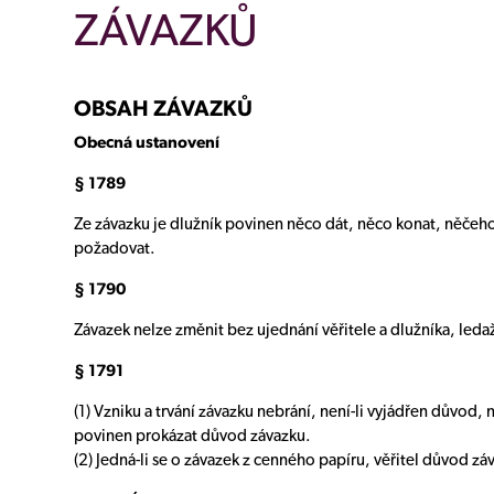
ZÁVAZKŮ
OBSAH ZÁVAZKŮ
Obecná ustanovení
§ 1789
Ze závazku je dlužník povinen něco dát, něco konat, něčeho
požadovat.
§ 1790
Závazek nelze změnit bez ujednání věřitele a dlužníka, ledaž
§ 1791
(1) Vzniku a trvání závazku nebrání, není-li vyjádřen důvod, 
povinen prokázat důvod závazku.
(2) Jedná-li se o závazek z cenného papíru, věřitel důvod zá