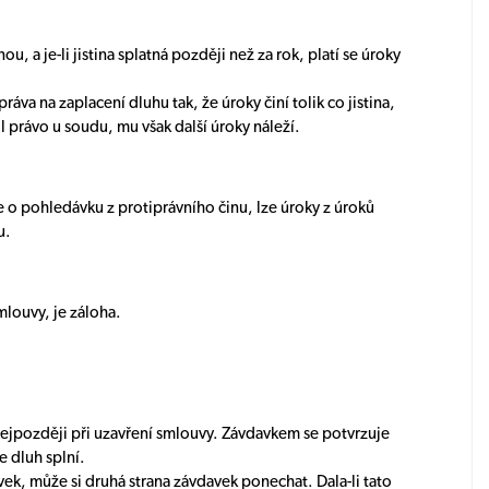
ou, a je-li jistina splatná později než za rok, platí se úroky
áva na zaplacení dluhu tak, že úroky činí tolik co jistina,
 právo u soudu, mu však další úroky náleží.
se o pohledávku z protiprávního činu, lze úroky z úroků
u.
mlouvy, je záloha.
 nejpozději při uzavření smlouvy. Závdavkem se potvrzuje
e dluh splní.
avek, může si druhá strana závdavek ponechat. Dala-li tato