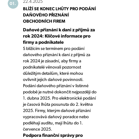
22.4.2025
01.
BLÍŽÍ SE KONEC LHŮTY PRO PODÁNÍ
DAŇOVÉHO PŘIZNÁNÍ
OBCHODNÍCH FIREM
Daňové přiznání k dani z příjmů za
rok 2024: Klíčové informace pro
firmy a podnikatele
S blížícím se termínem pro podání
daňového přiznání k dani z příjmů za
rok 2024 je zásadní, aby firmy a
podnikatelé věnovali pozornost
důležitým detailům, které mohou
ovlivnit jejich daňové povinnosti.
Podání daňového přiznání v listinné
podobě je nutné dokončit nejpozději do
1. dubna 2025. Pro elektronické podání
je časová lhůta posunuta do 2. května
2025. Firmy, kterým daňové přiznání
vypracovává daňový poradce nebo
podléhají auditu, mají lhůtu do 1.
července 2025.
Podpora finanční správy pro