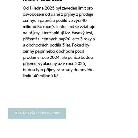
Od 1. ledna 2025 byl zaveden limit pro
osvobození od daně z příjmy z prodeje
cenných papírů a podílů ve výši 40
milionů Kč ročně. Tento limit se vztahuje
na příjmy, které splňují tzv. časový test,
přičemž u cenných papírů je to 3 roky a
u obchodních podílů 5 let. Pokud byl
cenný papír nebo obchodní podíl
prodán v roce 2024, ale peníze budou
příjemci vyplaceny až v roce 2025,
budou tyto příjmy zahrnuty do nového
limitu 40 milionů Kč.
ZOBRAZIT VŠECHNY NOVINKY