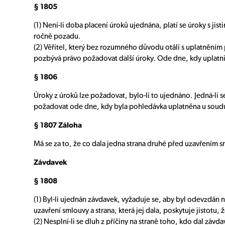
§ 1805
(1) Není-li doba placení úroků ujednána, platí se úroky s jistin
ročně pozadu.
(2) Věřitel, který bez rozumného důvodu otálí s uplatněním pr
pozbývá právo požadovat další úroky. Ode dne, kdy uplatnil
§ 1806
Úroky z úroků lze požadovat, bylo-li to ujednáno. Jedná-li 
požadovat ode dne, kdy byla pohledávka uplatněna u soud
§ 1807 Záloha
Má se za to, že co dala jedna strana druhé před uzavřením s
Závdavek
§ 1808
(1) Byl-li ujednán závdavek, vyžaduje se, aby byl odevzdán
uzavření smlouvy a strana, která jej dala, poskytuje jistotu, ž
(2) Nesplní-li se dluh z příčiny na straně toho, kdo dal závd