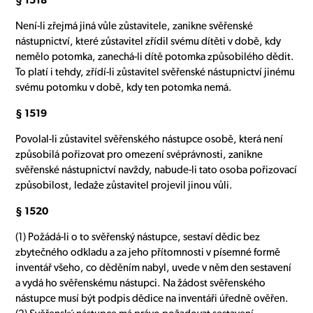
§ 1518
Není-li zřejmá jiná vůle zůstavitele, zanikne svěřenské
nástupnictví, které zůstavitel zřídil svému dítěti v době, kdy
nemělo potomka, zanechá-li dítě potomka způsobilého dědit.
To platí i tehdy, zřídí-li zůstavitel svěřenské nástupnictví jinému
svému potomku v době, kdy ten potomka nemá.
§ 1519
Povolal-li zůstavitel svěřenského nástupce osobě, která není
způsobilá pořizovat pro omezení svéprávnosti, zanikne
svěřenské nástupnictví navždy, nabude-li tato osoba pořizovací
způsobilost, ledaže zůstavitel projevil jinou vůli.
§ 1520
(1) Požádá-li o to svěřenský nástupce, sestaví dědic bez
zbytečného odkladu a za jeho přítomnosti v písemné formě
inventář všeho, co děděním nabyl, uvede v něm den sestavení
a vydá ho svěřenskému nástupci. Na žádost svěřenského
nástupce musí být podpis dědice na inventáři úředně ověřen.