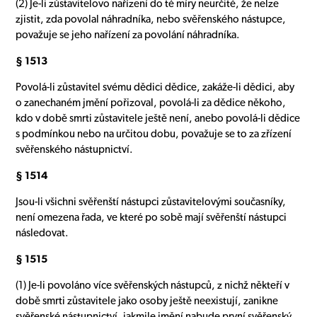
(2) Je-li zůstavitelovo nařízení do té míry neurčité, že nelze
zjistit, zda povolal náhradníka, nebo svěřenského nástupce,
považuje se jeho nařízení za povolání náhradníka.
§ 1513
Povolá-li zůstavitel svému dědici dědice, zakáže-li dědici, aby
o zanechaném jmění pořizoval, povolá-li za dědice někoho,
kdo v době smrti zůstavitele ještě není, anebo povolá-li dědice
s podmínkou nebo na určitou dobu, považuje se to za zřízení
svěřenského nástupnictví.
§ 1514
Jsou-li všichni svěřenští nástupci zůstavitelovými současníky,
není omezena řada, ve které po sobě mají svěřenští nástupci
následovat.
§ 1515
(1) Je-li povoláno více svěřenských nástupců, z nichž někteří v
době smrti zůstavitele jako osoby ještě neexistují, zanikne
svěřenské nástupnictví, jakmile jmění nabude první svěřenský