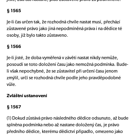
§ 1565
Je-li čas určen tak, že rozhodná chvíle nastat musí, přechází
zůstavené právo jako jiná nepodmíněná práva i na dědice té
osoby, jíž bylo takto zůstaveno.
§ 1566
Je-li jisté, že doba vyměřená v závěti nastat nikdy nemůže,
posoudí se toto doložení času jako nemožná podmínka. Bude-
li však nepochybné, že se zůstavitel při určení času jenom
zmýlil, určí se rozhodná chvíle podle jeho pravděpodobné
vůle.
Zvláštní ustanovení
§ 1567
(1) Dokud zůstává právo následného dědice odsunuto, až bude
splněna podmínka nebo až nastane doložený čas, je právo
předního dědice, kterému dědictví připadlo, omezeno jako