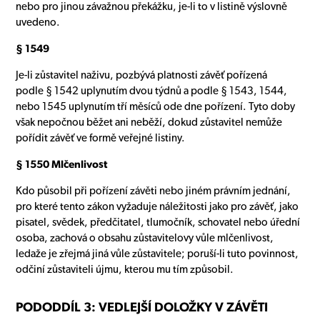
nebo pro jinou závažnou překážku, je-li to v listině výslovně
uvedeno.
§ 1549
Je-li zůstavitel naživu, pozbývá platnosti závěť pořízená
podle § 1542 uplynutím dvou týdnů a podle § 1543, 1544,
nebo 1545 uplynutím tří měsíců ode dne pořízení. Tyto doby
však nepočnou běžet ani neběží, dokud zůstavitel nemůže
pořídit závěť ve formě veřejné listiny.
§ 1550 Mlčenlivost
Kdo působil při pořízení závěti nebo jiném právním jednání,
pro které tento zákon vyžaduje náležitosti jako pro závěť, jako
pisatel, svědek, předčitatel, tlumočník, schovatel nebo úřední
osoba, zachová o obsahu zůstavitelovy vůle mlčenlivost,
ledaže je zřejmá jiná vůle zůstavitele; poruší-li tuto povinnost,
odčiní zůstaviteli újmu, kterou mu tím způsobil.
PODODDÍL 3: VEDLEJŠÍ DOLOŽKY V ZÁVĚTI