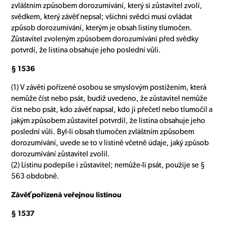
zvláštním způsobem dorozumívání, který si zůstavitel zvolí,
svědkem, který závěť nepsal; všichni svědci musí ovládat
způsob dorozumívání, kterým je obsah listiny tlumočen.
Zůstavitel zvoleným způsobem dorozumívání před svědky
potvrdí, že listina obsahuje jeho poslední vůli.
§ 1536
(1) V závěti pořízené osobou se smyslovým postižením, která
nemůže číst nebo psát, budiž uvedeno, že zůstavitel nemůže
číst nebo psát, kdo závěť napsal, kdo ji přečetl nebo tlumočil a
jakým způsobem zůstavitel potvrdil, že listina obsahuje jeho
poslední vůli. Byl-li obsah tlumočen zvláštním způsobem
dorozumívání, uvede se to v listině včetně údaje, jaký způsob
dorozumívání zůstavitel zvolil.
(2) Listinu podepíše i zůstavitel; nemůže-li psát, použije se §
563 obdobně.
Závěť pořízená veřejnou listinou
§ 1537