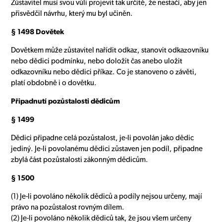
Zůstavitel musí svou vůli projevit tak určitě, že nestačí, aby jen
přisvědčil návrhu, který mu byl učiněn.
§ 1498 Dovětek
Dovětkem může zůstavitel nařídit odkaz, stanovit odkazovníku
nebo dědici podmínku, nebo doložit čas anebo uložit
odkazovníku nebo dědici příkaz. Co je stanoveno o závěti,
platí obdobně i o dovětku.
Připadnutí pozůstalosti dědicům
§ 1499
Dědici připadne celá pozůstalost, je-li povolán jako dědic
jediný. Je-li povolanému dědici zůstaven jen podíl, připadne
zbylá část pozůstalosti zákonným dědicům.
§ 1500
(1) Je-li povoláno několik dědiců a podíly nejsou určeny, mají
právo na pozůstalost rovným dílem.
(2) Je-li povoláno několik dědiců tak, že jsou všem určeny