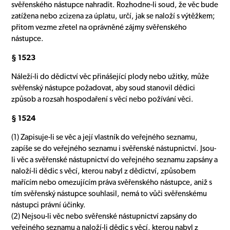
svěřenského nástupce nahradit. Rozhodne-li soud, že věc bude
zatížena nebo zcizena za úplatu, určí, jak se naloží s výtěžkem;
přitom vezme zřetel na oprávněné zájmy svěřenského
nástupce.
§ 1523
Náleží-li do dědictví věc přinášející plody nebo užitky, může
svěřenský nástupce požadovat, aby soud stanovil dědici
způsob a rozsah hospodaření s věcí nebo požívání věci.
§ 1524
(1) Zapisuje-li se věc a její vlastník do veřejného seznamu,
zapíše se do veřejného seznamu i svěřenské nástupnictví. Jsou-
li věc a svěřenské nástupnictví do veřejného seznamu zapsány a
naloží-li dědic s věcí, kterou nabyl z dědictví, způsobem
mařícím nebo omezujícím práva svěřenského nástupce, aniž s
tím svěřenský nástupce souhlasil, nemá to vůči svěřenskému
nástupci právní účinky.
(2) Nejsou-li věc nebo svěřenské nástupnictví zapsány do
veřejného seznamu a naloží-li dědic s věcí, kterou nabyl z