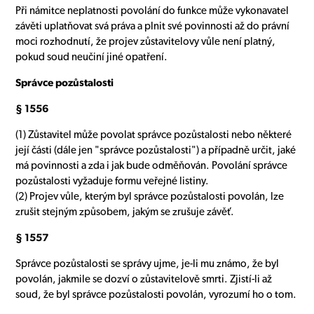
Při námitce neplatnosti povolání do funkce může vykonavatel
závěti uplatňovat svá práva a plnit své povinnosti až do právní
moci rozhodnutí, že projev zůstavitelovy vůle není platný,
pokud soud neučiní jiné opatření.
Správce pozůstalosti
§ 1556
(1) Zůstavitel může povolat správce pozůstalosti nebo některé
její části (dále jen "správce pozůstalosti") a případně určit, jaké
má povinnosti a zda i jak bude odměňován. Povolání správce
pozůstalosti vyžaduje formu veřejné listiny.
(2) Projev vůle, kterým byl správce pozůstalosti povolán, lze
zrušit stejným způsobem, jakým se zrušuje závěť.
§ 1557
Správce pozůstalosti se správy ujme, je-li mu známo, že byl
povolán, jakmile se dozví o zůstavitelově smrti. Zjistí-li až
soud, že byl správce pozůstalosti povolán, vyrozumí ho o tom.