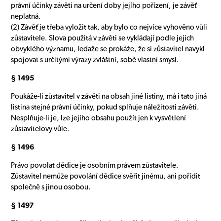
právní účinky závěti na určení doby jejího pořízení, je závěť
neplatná.
(2) Závěť je třeba vyložit tak, aby bylo co nejvíce vyhověno vůli
zůstavitele. Slova použitá v závěti se vykládají podle jejich
obvyklého významu, ledaže se prokáže, že si zůstavitel navykl
spojovat s určitými výrazy zvláštní, sobě vlastní smysl.
§ 1495
Poukáže-li zůstavitel v závěti na obsah jiné listiny, má i tato jiná
listina stejné právní účinky, pokud splňuje náležitosti závěti.
Nesplňuje-li je, lze jejího obsahu použít jen k vysvětlení
zůstavitelovy vůle.
§ 1496
Právo povolat dědice je osobním právem zůstavitele.
Zůstavitel nemůže povolání dědice svěřit jinému, ani pořídit
společně s jinou osobou.
§ 1497