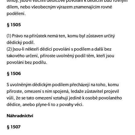
tehdy, jsou-li všichni dědicové povoláni k dědictví buď rovným
dílem, nebo všeobecným výrazem znamenajícím rovné
podělení.
§ 1505
(1) Právo na přírůstek nemá ten, komu byl zůstaven určitý
dědický podíl.
(2) Jsou-li někteří dědici povoláni s podílem a další bez
takového určení, přiroste uvolněný podíl těm, kteří jsou
povoláni bez podílu.
§ 1506
S uvolněným dědickým podílem přecházejí na toho, komu
přiroste, omezení s ním spojená, ledaže zůstavitel projevil
vůli, že se tato omezení vztahují jedině k osobě povolaného
dědice, anebo plyne-li to z povahy věci.
Náhradnictví
§ 1507