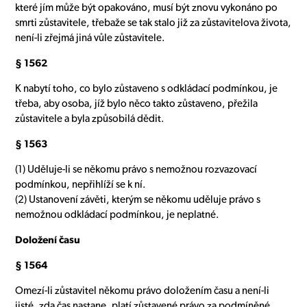
které jím může být opakováno, musí být znovu vykonáno po
smrti zůstavitele, třebaže se tak stalo již za zůstavitelova života,
není-li zřejmá jiná vůle zůstavitele.
§ 1562
K nabytí toho, co bylo zůstaveno s odkládací podmínkou, je
třeba, aby osoba, jíž bylo něco takto zůstaveno, přežila
zůstavitele a byla způsobilá dědit.
§ 1563
(1) Uděluje-li se někomu právo s nemožnou rozvazovací
podmínkou, nepřihlíží se k ní.
(2) Ustanovení závěti, kterým se někomu uděluje právo s
nemožnou odkládací podmínkou, je neplatné.
Doložení času
§ 1564
Omezí-li zůstavitel někomu právo doložením času a není-li
jisté, zda čas nastane, platí zůstavené právo za podmíněné.