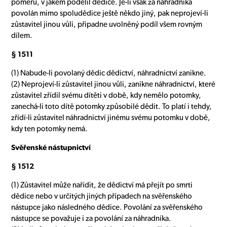
poměru, v jakém podělil dědice. Je-li však za náhradníka
povolán mimo spoludědice ještě někdo jiný, pak neprojeví-li
zůstavitel jinou vůli, připadne uvolněný podíl všem rovným
dílem.
§ 1511
(1) Nabude-li povolaný dědic dědictví, náhradnictví zanikne.
(2) Neprojeví-li zůstavitel jinou vůli, zanikne náhradnictví, které
zůstavitel zřídil svému dítěti v době, kdy nemělo potomky,
zanechá-li toto dítě potomky způsobilé dědit. To platí i tehdy,
zřídí-li zůstavitel náhradnictví jinému svému potomku v době,
kdy ten potomky nemá.
Svěřenské nástupnictví
§ 1512
(1) Zůstavitel může nařídit, že dědictví má přejít po smrti
dědice nebo v určitých jiných případech na svěřenského
nástupce jako následného dědice. Povolání za svěřenského
nástupce se považuje i za povolání za náhradníka.