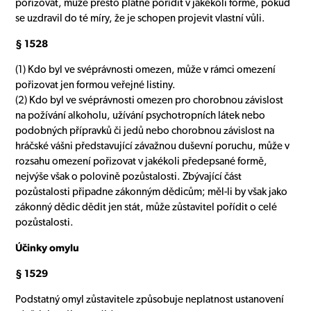
pořizovat, může přesto platně pořídit v jakékoli formě, pokud
se uzdravil do té míry, že je schopen projevit vlastní vůli.
§ 1528
(1) Kdo byl ve svéprávnosti omezen, může v rámci omezení
pořizovat jen formou veřejné listiny.
(2) Kdo byl ve svéprávnosti omezen pro chorobnou závislost
na požívání alkoholu, užívání psychotropních látek nebo
podobných přípravků či jedů nebo chorobnou závislost na
hráčské vášni představující závažnou duševní poruchu, může v
rozsahu omezení pořizovat v jakékoli předepsané formě,
nejvýše však o polovině pozůstalosti. Zbývající část
pozůstalosti připadne zákonným dědicům; měl-li by však jako
zákonný dědic dědit jen stát, může zůstavitel pořídit o celé
pozůstalosti.
Účinky omylu
§ 1529
Podstatný omyl zůstavitele způsobuje neplatnost ustanovení