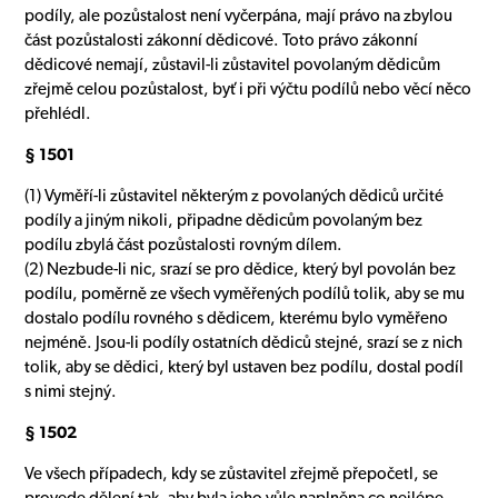
podíly, ale pozůstalost není vyčerpána, mají právo na zbylou
část pozůstalosti zákonní dědicové. Toto právo zákonní
dědicové nemají, zůstavil-li zůstavitel povolaným dědicům
zřejmě celou pozůstalost, byť i při výčtu podílů nebo věcí něco
přehlédl.
§ 1501
(1) Vyměří-li zůstavitel některým z povolaných dědiců určité
podíly a jiným nikoli, připadne dědicům povolaným bez
podílu zbylá část pozůstalosti rovným dílem.
(2) Nezbude-li nic, srazí se pro dědice, který byl povolán bez
podílu, poměrně ze všech vyměřených podílů tolik, aby se mu
dostalo podílu rovného s dědicem, kterému bylo vyměřeno
nejméně. Jsou-li podíly ostatních dědiců stejné, srazí se z nich
tolik, aby se dědici, který byl ustaven bez podílu, dostal podíl
s nimi stejný.
§ 1502
Ve všech případech, kdy se zůstavitel zřejmě přepočetl, se