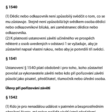
§ 1540
(1) Dědic nebo odkazovník není způsobilý svědčit o tom, co se
mu zůstavuje. Stejně není způsobilá být svědkem osoba dědici
nebo odkazovníkovi blízká, ani zaměstnanec dědice nebo
odkazovníka.
(2) K platnosti ustanovení závěti učiněného ve prospěch
některé z osob uvedených v odstavci 1 se vyžaduje, aby je
zůstavitel napsal vlastní rukou, nebo aby je potvrdili tři svědci.
§ 1541
Ustanovení § 1540 platí obdobně i pro toho, koho zůstavitel
povolal za vykonavatele závěti nebo kdo při pořizování závěti
působí jako pisatel, předčitatel, tlumočník nebo úřední osoba.
Úlevy při pořizování závěti
§ 1542
(1) Kdo je pro nenadálou událost v patrném a bezprostředním