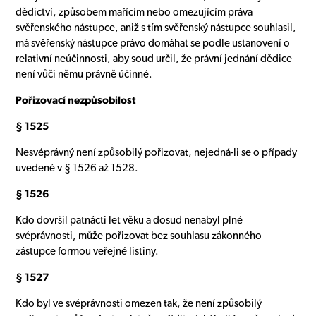
dědictví, způsobem mařícím nebo omezujícím práva
svěřenského nástupce, aniž s tím svěřenský nástupce souhlasil,
má svěřenský nástupce právo domáhat se podle ustanovení o
relativní neúčinnosti, aby soud určil, že právní jednání dědice
není vůči němu právně účinné.
Pořizovací nezpůsobilost
§ 1525
Nesvéprávný není způsobilý pořizovat, nejedná-li se o případy
uvedené v § 1526 až 1528.
§ 1526
Kdo dovršil patnácti let věku a dosud nenabyl plné
svéprávnosti, může pořizovat bez souhlasu zákonného
zástupce formou veřejné listiny.
§ 1527
Kdo byl ve svéprávnosti omezen tak, že není způsobilý