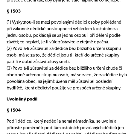
provede dělení tak, aby byla jeho vůle naplněna co nejlépe.
§ 1503
(1) Vyskytnou-li se mezi povolanými dědici osoby pokládané
při zákonné dědické posloupnosti vzhledem k ostatním za
jednu osobu, pokládají se za jednu osobu i při dělení podle
závěti; to neplatí, je-li vůle zůstavitele zřejmě opačná.
(2) Povolá-li zůstavitel za dědice bez bližšího určení skupinu
osob, má se za to, že dědici jsou ti, kteří do určené skupiny
patřili v době zůstavitelovy smrti.
(3) Povolá-li zůstavitel za dědice bez bližšího určení chudé či
obdobně určenou skupinu osob, má se za to, že za dědice byla
povolána obec, na jejímž území měl zůstavitel poslední
bydliště, která dědictví použije ve prospěch určené skupiny.
Uvolněný podíl
§ 1504
Podíl dědice, který nedědí a nemá náhradníka, se uvolní a
přiroste poměrně k podílům ostatních povolaných dědiců jen