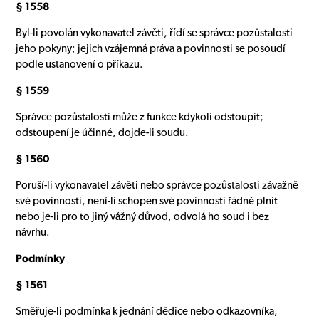
§ 1558
Byl-li povolán vykonavatel závěti, řídí se správce pozůstalosti
jeho pokyny; jejich vzájemná práva a povinnosti se posoudí
podle ustanovení o příkazu.
§ 1559
Správce pozůstalosti může z funkce kdykoli odstoupit;
odstoupení je účinné, dojde-li soudu.
§ 1560
Poruší-li vykonavatel závěti nebo správce pozůstalosti závažně
své povinnosti, není-li schopen své povinnosti řádně plnit
nebo je-li pro to jiný vážný důvod, odvolá ho soud i bez
návrhu.
Podmínky
§ 1561
Směřuje-li podmínka k jednání dědice nebo odkazovníka,