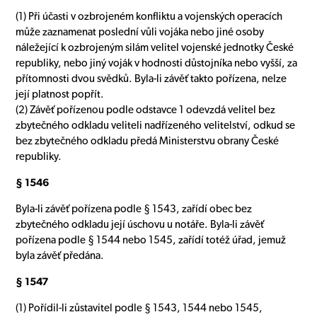
(1) Při účasti v ozbrojeném konfliktu a vojenských operacích
může zaznamenat poslední vůli vojáka nebo jiné osoby
náležející k ozbrojeným silám velitel vojenské jednotky České
republiky, nebo jiný voják v hodnosti důstojníka nebo vyšší, za
přítomnosti dvou svědků. Byla-li závěť takto pořízena, nelze
její platnost popřít.
(2) Závěť pořízenou podle odstavce 1 odevzdá velitel bez
zbytečného odkladu veliteli nadřízeného velitelství, odkud se
bez zbytečného odkladu předá Ministerstvu obrany České
republiky.
§ 1546
Byla-li závěť pořízena podle § 1543, zařídí obec bez
zbytečného odkladu její úschovu u notáře. Byla-li závěť
pořízena podle § 1544 nebo 1545, zařídí totéž úřad, jemuž
byla závěť předána.
§ 1547
(1) Pořídil-li zůstavitel podle § 1543, 1544 nebo 1545,