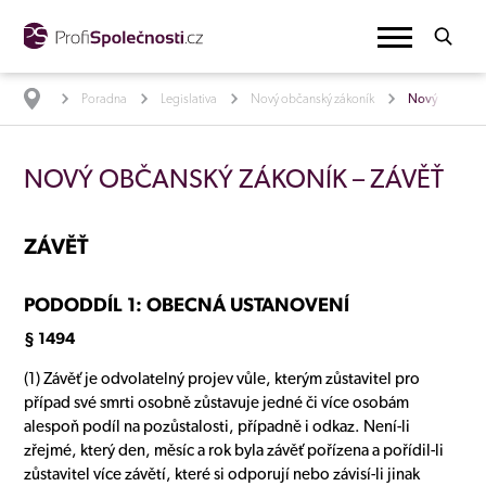
Poradna
Legislativa
Nový občanský zákoník
Nový občanský
NOVÝ OBČANSKÝ ZÁKONÍK – ZÁVĚŤ
ZÁVĚŤ
PODODDÍL 1: OBECNÁ USTANOVENÍ
§ 1494
(1) Závěť je odvolatelný projev vůle, kterým zůstavitel pro
případ své smrti osobně zůstavuje jedné či více osobám
alespoň podíl na pozůstalosti, případně i odkaz. Není-li
zřejmé, který den, měsíc a rok byla závěť pořízena a pořídil-li
zůstavitel více závětí, které si odporují nebo závisí-li jinak