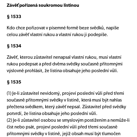
Závěť pořízená soukromou listinou
§ 1533
Kdo chce pořizovat v písemné formě beze svědků, napíše
celou závěť vlastní rukou a vlastní rukou ji podepíše.
§ 1534
Závěť, kterou zůstavitel nenapsal vlastní rukou, musí vlastní
rukou podepsat a před dvěma svědky současně přítomnými
výslovně prohlásit, že listina obsahuje jeho poslední vůli.
§ 1535
(1) Je-li zůstavitel nevidomý, projeví poslední vůli před třemi
současně přítomnými svědky v listině, která musí být nahlas
přečtena svědkem, který závěť nepsal. Zůstavitel před svědky
potvrdí, že listina obsahuje jeho poslední vůli.
(2) Je-li zůstavitel osobou se smyslovým postižením a nemůže-li
číst nebo psát, projeví poslední vůli před třemi současně
přítomnými svědky v listině, jejíž obsah musí být tlumočen