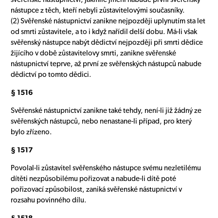
nástupce z těch, kteří nebyli zůstavitelovými současníky.
(2) Svěřenské nástupnictví zanikne nejpozději uplynutím sta let
od smrti zůstavitele, a to i když nařídil delší dobu. Má-li však
svěřenský nástupce nabýt dědictví nejpozději při smrti dědice
žijícího v době zůstavitelovy smrti, zanikne svěřenské
nástupnictví teprve, až první ze svěřenských nástupců nabude
dědictví po tomto dědici.
§ 1516
Svěřenské nástupnictví zanikne také tehdy, není-li již žádný ze
svěřenských nástupců, nebo nenastane-li případ, pro který
bylo zřízeno.
§ 1517
Povolal-li zůstavitel svěřenského nástupce svému nezletilému
dítěti nezpůsobilému pořizovat a nabude-li dítě poté
pořizovací způsobilost, zaniká svěřenské nástupnictví v
rozsahu povinného dílu.