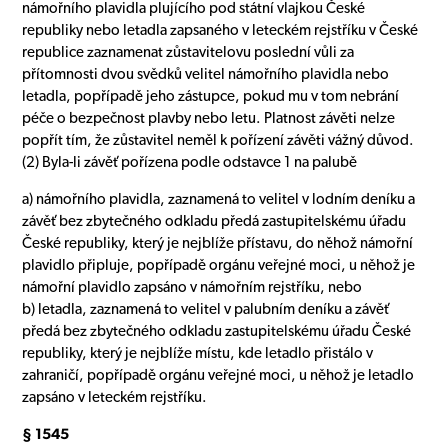
námořního plavidla plujícího pod státní vlajkou České
republiky nebo letadla zapsaného v leteckém rejstříku v České
republice zaznamenat zůstavitelovu poslední vůli za
přítomnosti dvou svědků velitel námořního plavidla nebo
letadla, popřípadě jeho zástupce, pokud mu v tom nebrání
péče o bezpečnost plavby nebo letu. Platnost závěti nelze
popřít tím, že zůstavitel neměl k pořízení závěti vážný důvod.
(2) Byla-li závěť pořízena podle odstavce 1 na palubě
a) námořního plavidla, zaznamená to velitel v lodním deníku a
závěť bez zbytečného odkladu předá zastupitelskému úřadu
České republiky, který je nejblíže přístavu, do něhož námořní
plavidlo připluje, popřípadě orgánu veřejné moci, u něhož je
námořní plavidlo zapsáno v námořním rejstříku, nebo
b) letadla, zaznamená to velitel v palubním deníku a závěť
předá bez zbytečného odkladu zastupitelskému úřadu České
republiky, který je nejblíže místu, kde letadlo přistálo v
zahraničí, popřípadě orgánu veřejné moci, u něhož je letadlo
zapsáno v leteckém rejstříku.
§ 1545