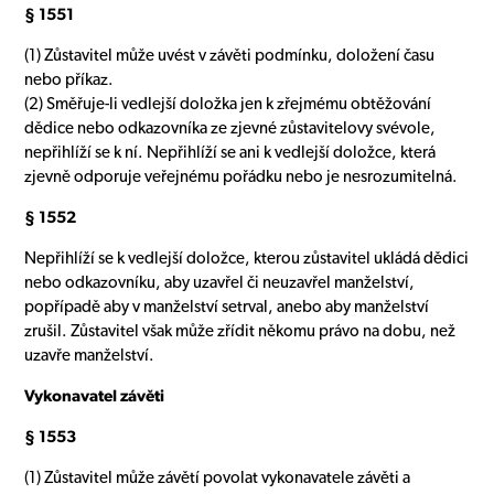
§ 1551
(1) Zůstavitel může uvést v závěti podmínku, doložení času
nebo příkaz.
(2) Směřuje-li vedlejší doložka jen k zřejmému obtěžování
dědice nebo odkazovníka ze zjevné zůstavitelovy svévole,
nepřihlíží se k ní. Nepřihlíží se ani k vedlejší doložce, která
zjevně odporuje veřejnému pořádku nebo je nesrozumitelná.
§ 1552
Nepřihlíží se k vedlejší doložce, kterou zůstavitel ukládá dědici
nebo odkazovníku, aby uzavřel či neuzavřel manželství,
popřípadě aby v manželství setrval, anebo aby manželství
zrušil. Zůstavitel však může zřídit někomu právo na dobu, než
uzavře manželství.
Vykonavatel závěti
§ 1553
(1) Zůstavitel může závětí povolat vykonavatele závěti a