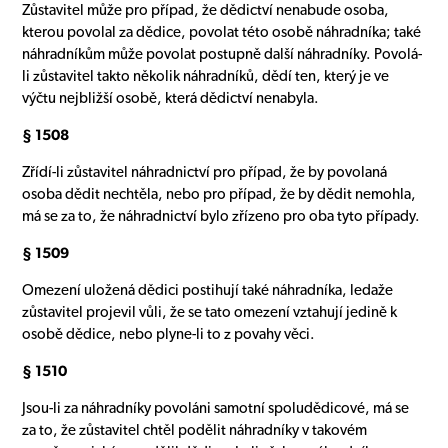
Zůstavitel může pro případ, že dědictví nenabude osoba,
kterou povolal za dědice, povolat této osobě náhradníka; také
náhradníkům může povolat postupně další náhradníky. Povolá-
li zůstavitel takto několik náhradníků, dědí ten, který je ve
výčtu nejbližší osobě, která dědictví nenabyla.
§ 1508
Zřídí-li zůstavitel náhradnictví pro případ, že by povolaná
osoba dědit nechtěla, nebo pro případ, že by dědit nemohla,
má se za to, že náhradnictví bylo zřízeno pro oba tyto případy.
§ 1509
Omezení uložená dědici postihují také náhradníka, ledaže
zůstavitel projevil vůli, že se tato omezení vztahují jedině k
osobě dědice, nebo plyne-li to z povahy věci.
§ 1510
Jsou-li za náhradníky povoláni samotní spoludědicové, má se
za to, že zůstavitel chtěl podělit náhradníky v takovém