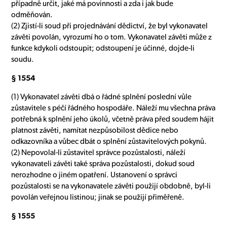
případně určit, jaké má povinnosti a zda i jak bude
odměňován.
(2) Zjistí-li soud při projednávání dědictví, že byl vykonavatel
závěti povolán, vyrozumí ho o tom. Vykonavatel závěti může z
funkce kdykoli odstoupit; odstoupení je účinné, dojde-li
soudu.
§ 1554
(1) Vykonavatel závěti dbá o řádné splnění poslední vůle
zůstavitele s péčí řádného hospodáře. Náleží mu všechna práva
potřebná k splnění jeho úkolů, včetně práva před soudem hájit
platnost závěti, namítat nezpůsobilost dědice nebo
odkazovníka a vůbec dbát o splnění zůstavitelových pokynů.
(2) Nepovolal-li zůstavitel správce pozůstalosti, náleží
vykonavateli závěti také správa pozůstalosti, dokud soud
nerozhodne o jiném opatření. Ustanovení o správci
pozůstalosti se na vykonavatele závěti použijí obdobně, byl-li
povolán veřejnou listinou; jinak se použijí přiměřeně.
§ 1555