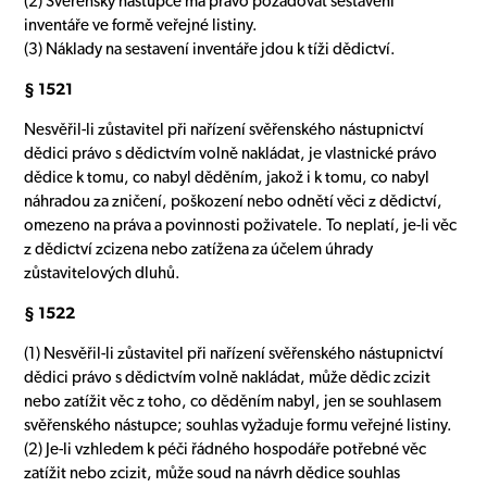
(2) Svěřenský nástupce má právo požadovat sestavení
inventáře ve formě veřejné listiny.
(3) Náklady na sestavení inventáře jdou k tíži dědictví.
§ 1521
Nesvěřil-li zůstavitel při nařízení svěřenského nástupnictví
dědici právo s dědictvím volně nakládat, je vlastnické právo
dědice k tomu, co nabyl děděním, jakož i k tomu, co nabyl
náhradou za zničení, poškození nebo odnětí věci z dědictví,
omezeno na práva a povinnosti poživatele. To neplatí, je-li věc
z dědictví zcizena nebo zatížena za účelem úhrady
zůstavitelových dluhů.
§ 1522
(1) Nesvěřil-li zůstavitel při nařízení svěřenského nástupnictví
dědici právo s dědictvím volně nakládat, může dědic zcizit
nebo zatížit věc z toho, co děděním nabyl, jen se souhlasem
svěřenského nástupce; souhlas vyžaduje formu veřejné listiny.
(2) Je-li vzhledem k péči řádného hospodáře potřebné věc
zatížit nebo zcizit, může soud na návrh dědice souhlas