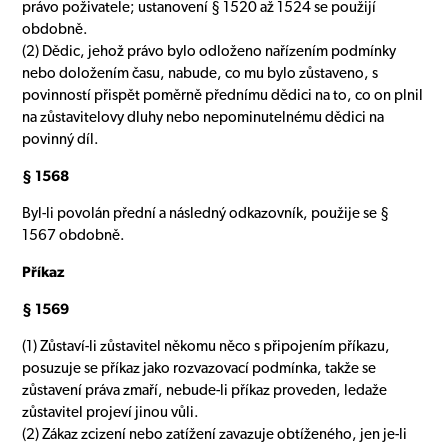
právo poživatele; ustanovení § 1520 až 1524 se použijí
obdobně.
(2) Dědic, jehož právo bylo odloženo nařízením podmínky
nebo doložením času, nabude, co mu bylo zůstaveno, s
povinností přispět poměrně přednímu dědici na to, co on plnil
na zůstavitelovy dluhy nebo nepominutelnému dědici na
povinný díl.
§ 1568
Byl-li povolán přední a následný odkazovník, použije se §
1567 obdobně.
Příkaz
§ 1569
(1) Zůstaví-li zůstavitel někomu něco s připojením příkazu,
posuzuje se příkaz jako rozvazovací podmínka, takže se
zůstavení práva zmaří, nebude-li příkaz proveden, ledaže
zůstavitel projeví jinou vůli.
(2) Zákaz zcizení nebo zatížení zavazuje obtíženého, jen je-li