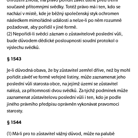
ohrožení života, má právo pořídit závěť ústně před třemi
současně přítomnými svědky. Totéž právo má i ten, kdo se
nachází v místě, kde je běžný společenský styk ochromen
následkem mimořádné události a nelze-li po něm rozumně
požadovat, aby pořídil v jiné formě.
(2) Nepořídí-li svědci záznam o zůstavitelově poslední vůli,
bude důvodem dědické posloupnosti soudní protokol o
výslechu svědků.
§ 1543
Je-li důvodná obava, že by zůstavitel zemřel dříve, než by mohl
pořídit závěť ve formě veřejné listiny, může zaznamenat jeho
poslední vůli starosta obce, na jejímž území se zůstavitel
nalézá, za přítomnosti dvou svědků. Za týchž podmínek může
zaznamenat zůstavitelovu poslední vůli i ten, kdo je podle
jiného právního předpisu oprávněn vykonávat pravomoci
starosty.
§ 1544
(1) Má-li pro to zůstavitel vážný důvod, může na palubě