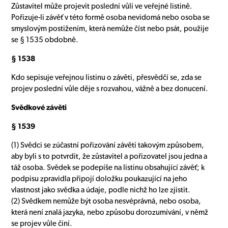
Zůstavitel může projevit poslední vůli ve veřejné listině.
Pořizuje-li závěť v této formě osoba nevidomá nebo osoba se
smyslovým postižením, která nemůže číst nebo psát, použije
se § 1535 obdobně.
§ 1538
Kdo sepisuje veřejnou listinu o závěti, přesvědčí se, zda se
projev poslední vůle děje s rozvahou, vážně a bez donucení.
Svědkové závěti
§ 1539
(1) Svědci se zúčastní pořizování závěti takovým způsobem,
aby byli s to potvrdit, že zůstavitel a pořizovatel jsou jedna a
táž osoba. Svědek se podepíše na listinu obsahující závěť; k
podpisu zpravidla připojí doložku poukazující na jeho
vlastnost jako svědka a údaje, podle nichž ho lze zjistit.
(2) Svědkem nemůže být osoba nesvéprávná, nebo osoba,
která není znalá jazyka, nebo způsobu dorozumívání, v němž
se projev vůle činí.