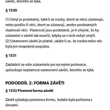
závěti, kterého se týká.
§ 1530
(1) Omyl je podstatný, týká-li se osoby, které se něco zůstavuje,
nebo podílu či věci, které se zůstavují, anebo podstatných
vlastností věci. Vlastnosti jsou podstatné, je-li zřejmé, že by
zůstavitel v závěti tak neurčil, kdyby se v nich nebyl zmýlil.
(2) Ustanovení závěti je platné, ukáže-li se, že osoba nebo věc
byla jen nesprávně popsána.
§ 1531
Zakládá-li se vůle zůstavitele jen na mylné pohnutce,
způsobuje neplatnost ustanovení závěti, kterého se týká.
PODODDÍL 2: FORMA ZÁVĚTI
§ 1532 Písemná forma závěti
Závěť vyžaduje písemnou formu, ledaže byla pořízena s
úlevami.