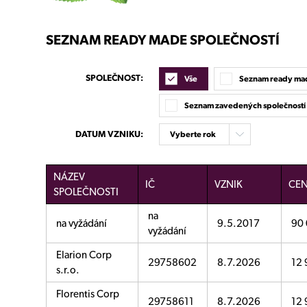
SEZNAM READY MADE SPOLEČNOSTÍ
SPOLEČNOST:
Vše
Seznam ready mad
Seznam zavedených společnost
DATUM VZNIKU:
Vyberte rok
NÁZEV
IČ
VZNIK
CE
SPOLEČNOSTI
na
na vyžádání
9.5.2017
90 
vyžádání
Elarion Corp
29758602
8.7.2026
12 
s.r.o.
Florentis Corp
29758611
8.7.2026
12 