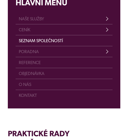
HLAVNÍ MENU
NAŠE SLUŽBY
CENÍK
SEZNAM SPOLEČNOSTÍ
PORADNA
REFERENCE
OBJEDNÁVKA
O NÁS
KONTAKT
PRAKTICKÉ RADY