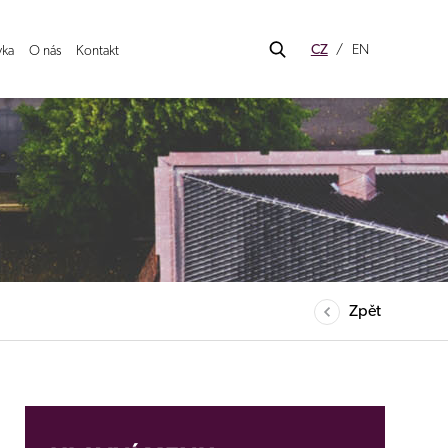
CZ
EN
vka
O nás
Kontakt
Zpět