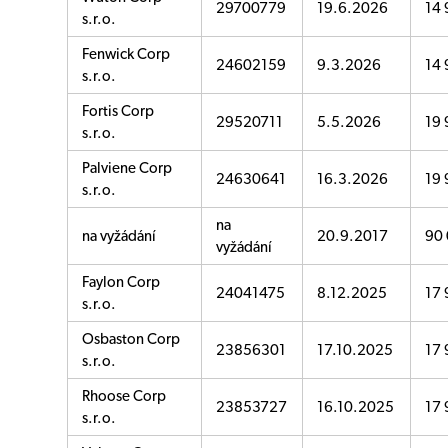
29700779
19.6.2026
14 
s.r.o.
Fenwick Corp
24602159
9.3.2026
14 
s.r.o.
Fortis Corp
29520711
5.5.2026
19 
s.r.o.
Palviene Corp
24630641
16.3.2026
19 
s.r.o.
na
na vyžádání
20.9.2017
90 
vyžádání
Faylon Corp
24041475
8.12.2025
17 
s.r.o.
Osbaston Corp
23856301
17.10.2025
17 
s.r.o.
Rhoose Corp
23853727
16.10.2025
17 
s.r.o.