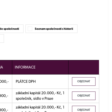
e společností
Seznam společností s historií
í
NA
INFORMACE
000,-
PLÁTCE DPH
OBJEDNAT
základní kapitál 20.000,- Kč, 1
900,-
OBJEDNAT
společník, sídlo v Praze
základní kapitál 20.000,- Kč, 1
900,-
OBJEDNAT