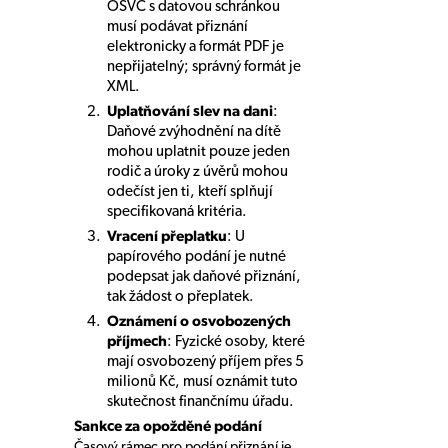
OSVČ s datovou schránkou
musí podávat přiznání
elektronicky a formát PDF je
nepřijatelný; správný formát je
XML.
Uplatňování slev na dani
:
Daňové zvýhodnění na dítě
mohou uplatnit pouze jeden
rodič a úroky z úvěrů mohou
odečíst jen ti, kteří splňují
specifikovaná kritéria.
Vracení přeplatku
: U
papírového podání je nutné
podepsat jak daňové přiznání,
tak žádost o přeplatek.
Oznámení o osvobozených
příjmech
: Fyzické osoby, které
mají osvobozený příjem přes 5
milionů Kč, musí oznámit tuto
skutečnost finančnímu úřadu.
Sankce za opožděné podání
Časový rámec pro podání přiznání je