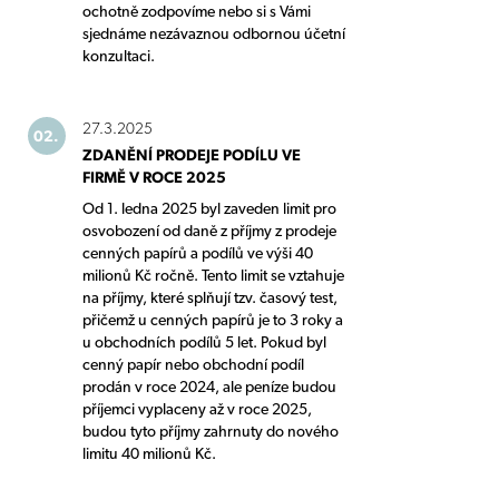
ochotně zodpovíme nebo si s Vámi
sjednáme nezávaznou odbornou účetní
konzultaci.
27.3.2025
02.
ZDANĚNÍ PRODEJE PODÍLU VE
FIRMĚ V ROCE 2025
Od 1. ledna 2025 byl zaveden limit pro
osvobození od daně z příjmy z prodeje
cenných papírů a podílů ve výši 40
milionů Kč ročně. Tento limit se vztahuje
na příjmy, které splňují tzv. časový test,
přičemž u cenných papírů je to 3 roky a
u obchodních podílů 5 let. Pokud byl
cenný papír nebo obchodní podíl
prodán v roce 2024, ale peníze budou
příjemci vyplaceny až v roce 2025,
budou tyto příjmy zahrnuty do nového
limitu 40 milionů Kč.