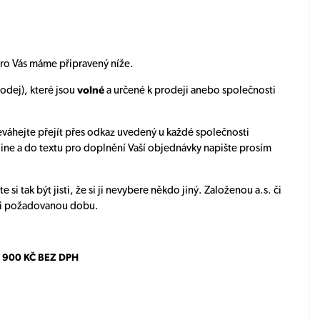
E pro Vás máme připravený níže.
odej), které jsou
volné
a určené k prodeji anebo společnosti
eváhejte přejít přes odkaz uvedený u každé společnosti
line a do textu pro doplnění Vaší objednávky napište prosím
i tak být jisti, že si ji nevybere někdo jiný. Založenou a.s. či
mi požadovanou dobu.
 900 KČ BEZ DPH