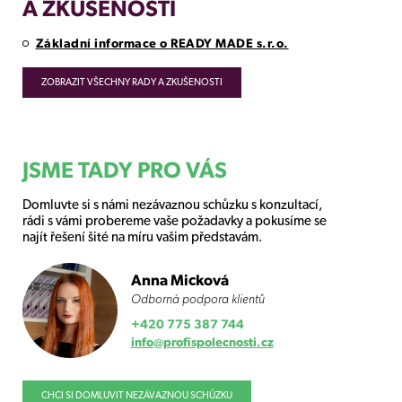
A ZKUŠENOSTI
Základní informace o READY MADE s.r.o.
ZOBRAZIT VŠECHNY RADY A ZKUŠENOSTI
JSME TADY PRO VÁS
Domluvte si s námi nezávaznou schůzku s konzultací,
rádi s vámi probereme vaše požadavky a pokusíme se
najít řešení šité na míru vašim představám.
Anna Micková
Odborná podpora klientů
+420 775 387 744
info@profispolecnosti.cz
CHCI SI DOMLUVIT NEZÁVAZNOU SCHŮZKU