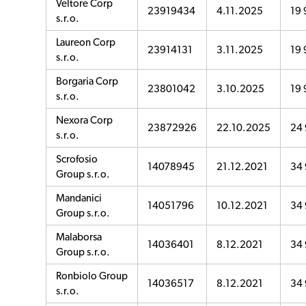
Veltore Corp
23919434
4.11.2025
19 
s.r.o.
Laureon Corp
23914131
3.11.2025
19 
s.r.o.
Borgaria Corp
23801042
3.10.2025
19 
s.r.o.
Nexora Corp
23872926
22.10.2025
24 
s.r.o.
Scrofosio
14078945
21.12.2021
34 
Group s.r.o.
Mandanici
14051796
10.12.2021
34 
Group s.r.o.
Malaborsa
14036401
8.12.2021
34 
Group s.r.o.
Ronbiolo Group
14036517
8.12.2021
34 
s.r.o.