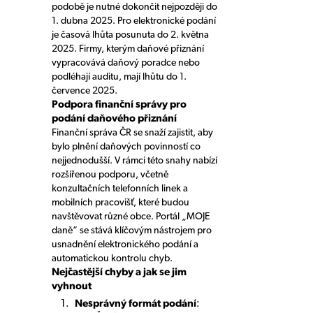
podobě je nutné dokončit nejpozději do
1. dubna 2025. Pro elektronické podání
je časová lhůta posunuta do 2. května
2025. Firmy, kterým daňové přiznání
vypracovává daňový poradce nebo
podléhají auditu, mají lhůtu do 1.
července 2025.
Podpora finanční správy pro
podání daňového přiznání
Finanční správa ČR se snaží zajistit, aby
bylo plnění daňových povinností co
nejjednodušší. V rámci této snahy nabízí
rozšířenou podporu, včetně
konzultačních telefonních linek a
mobilních pracovišť, které budou
navštěvovat různé obce. Portál „MOJE
daně“ se stává klíčovým nástrojem pro
usnadnění elektronického podání a
automatickou kontrolu chyb.
Nejčastější chyby a jak se jim
vyhnout
Nesprávný formát podání
: