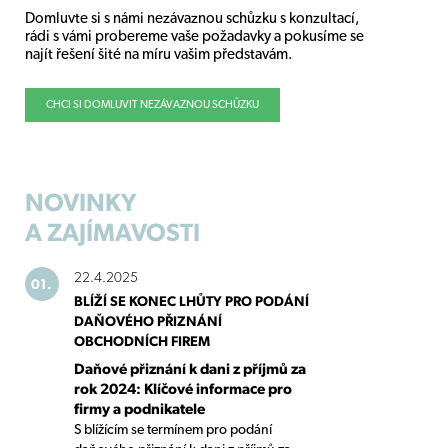
Domluvte si s námi nezávaznou schůzku s konzultací,
rádi s vámi probereme vaše požadavky a pokusíme se
najít řešení šité na míru vašim představám.
CHCI SI DOMLUVIT NEZÁVAZNOU SCHŮZKU
NOVINKY
A ZAJÍMAVOSTI
22.4.2025
01.
BLÍŽÍ SE KONEC LHŮTY PRO PODÁNÍ
DAŇOVÉHO PŘIZNÁNÍ
OBCHODNÍCH FIREM
Daňové přiznání k dani z příjmů za
rok 2024: Klíčové informace pro
firmy a podnikatele
S blížícím se termínem pro podání