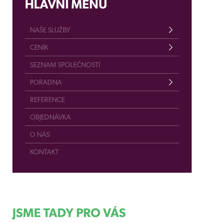
HLAVNÍ MENU
NAŠE SLUŽBY
CENÍK
SEZNAM SPOLEČNOSTÍ
PORADNA
REFERENCE
OBJEDNÁVKA
O NÁS
KONTAKT
JSME TADY PRO VÁS