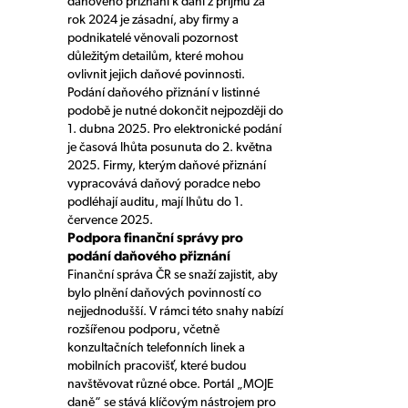
daňového přiznání k dani z příjmů za
rok 2024 je zásadní, aby firmy a
podnikatelé věnovali pozornost
důležitým detailům, které mohou
ovlivnit jejich daňové povinnosti.
Podání daňového přiznání v listinné
podobě je nutné dokončit nejpozději do
1. dubna 2025. Pro elektronické podání
je časová lhůta posunuta do 2. května
2025. Firmy, kterým daňové přiznání
vypracovává daňový poradce nebo
podléhají auditu, mají lhůtu do 1.
července 2025.
Podpora finanční správy pro
podání daňového přiznání
Finanční správa ČR se snaží zajistit, aby
bylo plnění daňových povinností co
nejjednodušší. V rámci této snahy nabízí
rozšířenou podporu, včetně
konzultačních telefonních linek a
mobilních pracovišť, které budou
navštěvovat různé obce. Portál „MOJE
daně“ se stává klíčovým nástrojem pro