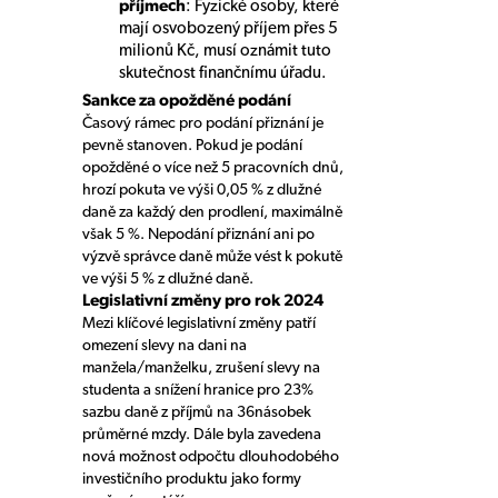
příjmech
: Fyzické osoby, které
mají osvobozený příjem přes 5
milionů Kč, musí oznámit tuto
skutečnost finančnímu úřadu.
Sankce za opožděné podání
Časový rámec pro podání přiznání je
pevně stanoven. Pokud je podání
opožděné o více než 5 pracovních dnů,
hrozí pokuta ve výši 0,05 % z dlužné
daně za každý den prodlení, maximálně
však 5 %. Nepodání přiznání ani po
výzvě správce daně může vést k pokutě
ve výši 5 % z dlužné daně.
Legislativní změny pro rok 2024
Mezi klíčové legislativní změny patří
omezení slevy na dani na
manžela/manželku, zrušení slevy na
studenta a snížení hranice pro 23%
sazbu daně z příjmů na 36násobek
průměrné mzdy. Dále byla zavedena
nová možnost odpočtu dlouhodobého
investičního produktu jako formy