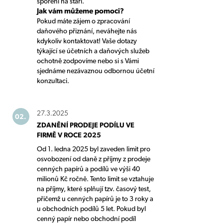
spoření na stáří.
Jak vám můžeme pomoci?
Pokud máte zájem o zpracování
daňového přiznání, neváhejte nás
kdykoliv kontaktovat! Vaše dotazy
týkající se účetních a daňových služeb
ochotně zodpovíme nebo si s Vámi
sjednáme nezávaznou odbornou účetní
konzultaci.
27.3.2025
02.
ZDANĚNÍ PRODEJE PODÍLU VE
FIRMĚ V ROCE 2025
Od 1. ledna 2025 byl zaveden limit pro
osvobození od daně z příjmy z prodeje
cenných papírů a podílů ve výši 40
milionů Kč ročně. Tento limit se vztahuje
na příjmy, které splňují tzv. časový test,
přičemž u cenných papírů je to 3 roky a
u obchodních podílů 5 let. Pokud byl
cenný papír nebo obchodní podíl