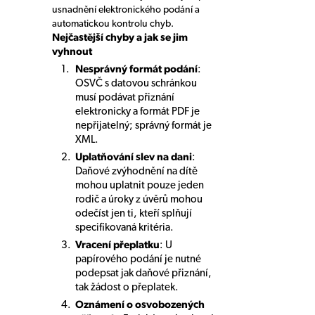
usnadnění elektronického podání a
automatickou kontrolu chyb.
Nejčastější chyby a jak se jim
vyhnout
Nesprávný formát podání
:
OSVČ s datovou schránkou
musí podávat přiznání
elektronicky a formát PDF je
nepřijatelný; správný formát je
XML.
Uplatňování slev na dani
:
Daňové zvýhodnění na dítě
mohou uplatnit pouze jeden
rodič a úroky z úvěrů mohou
odečíst jen ti, kteří splňují
specifikovaná kritéria.
Vracení přeplatku
: U
papírového podání je nutné
podepsat jak daňové přiznání,
tak žádost o přeplatek.
Oznámení o osvobozených